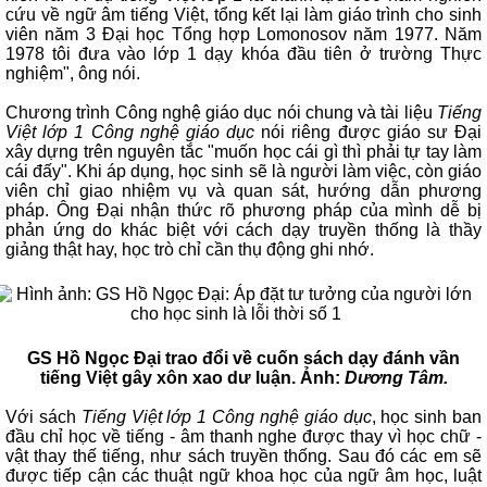
cứu về ngữ âm tiếng Việt, tổng kết lại làm giáo trình cho sinh
viên năm 3 Đại học Tổng hợp Lomonosov năm 1977. Năm
1978 tôi đưa vào lớp 1 dạy khóa đầu tiên ở trường Thực
nghiệm", ông nói.
Chương trình Công nghệ giáo dục nói chung và tài liệu
Tiếng
Việt lớp 1 Công nghệ giáo dục
nói riêng được giáo sư Đại
xây dựng trên nguyên tắc "muốn học cái gì thì phải tự tay làm
cái đấy". Khi áp dụng, học sinh sẽ là người làm việc, còn giáo
viên chỉ giao nhiệm vụ và quan sát, hướng dẫn phương
pháp. Ông Đại nhận thức rõ phương pháp của mình dễ bị
phản ứng do khác biệt với cách dạy truyền thống là thầy
giảng thật hay, học trò chỉ cần thụ động ghi nhớ.
GS Hồ Ngọc Đại trao đổi về cuốn sách dạy đánh vần
tiếng Việt gây xôn xao dư luận. Ảnh:
Dương Tâm.
Với sách
Tiếng Việt lớp 1 Công nghệ giáo dục
, học sinh ban
đầu chỉ học về tiếng - âm thanh nghe được thay vì học chữ -
vật thay thế tiếng, như sách truyền thống. Sau đó các em sẽ
được tiếp cận các thuật ngữ khoa học của ngữ âm học, luật