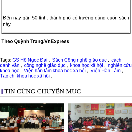
Đến nay gần 50 tỉnh, thành phố có trường dùng cuốn sách
này.
Theo Quỳnh Trang/VnExpress
Tags:
GS Hồ Ngọc Đại
,
Sách Công nghệ giáo dục
,
cách
đánh vần
,
công nghệ giáo dục
,
khoa học xã hội
,
nghiên cứu
khoa học
,
Viện hàn lâm khoa học xã hội
,
Viện Hàn Lâm
,
Tạp chí khoa học xã hội
,
TIN CÙNG CHUYÊN MỤC