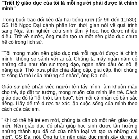
"Triết lý giáo dục của tôi là mỗi người phải được là chính
mình"
Trong buổi trao đổi kéo dài hai tiếng rưỡi (từ 9h đến 11h30),
GS Hồ Ngọc Đại dành phần lớn thời gian nói về quá trình
sang Nga làm nghiên cứu sinh tâm lý học, học được nhiều
điều. Trở về nước, ông muốn tạo ra một nền giáo dục chưa
hề có trong lịch sử.
"Tôi mong muốn nền giáo dục mà mỗi người được là chính
mình, không so sánh với ai cả. Chúng ta mấy ngàn năm có
những câu như tôn sư trọng đạo, ngàn năm đầu óc nô lệ
nặng quá. Thời xưa phân chia đẳng cấp, giai cấp, thời chúng
ta sống là thời của những cá nhân", ông Đại nói.
Giáo sư phê phán việc người lớn lấy mình làm khuôn mẫu
cho trẻ, áp đặt tư tưởng, mong muốn của mình lên trẻ. Cách
giáo dục đó là "lỗi thời, tàn bạo", bởi mỗi cá nhân có bản sắc
riêng. Hãy để trẻ được tự xác lập cuộc sống của mình theo
cách của các em.
"Khi có thế hệ trẻ em mới, chúng ta cần có một nền giáo dục
mới. Nền giáo dục đó phải giúp học sinh được tận hưởng
những thành tựu đã có của nhân loại và tạo ra những cái
mới", GS Đại nói. Ông tự tin nền giáo dục mình xây dựng là