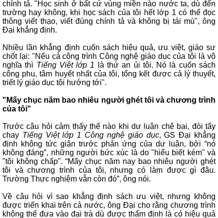
chính tả. "Học sinh ở bất cứ vùng miền nào nước ta, dù đến
trường hay không, khi học sách của tôi hết lớp 1 có thể đọc
thông viết thạo, viết đúng chính tả và không bị tái mù", ông
Đại khẳng định.
Nhiều lần khẳng định cuốn sách hiệu quả, ưu việt, giáo sư
chốt lại: "Nếu cả công trình Công nghệ giáo dục của tôi là vô
nghĩa thì
Tiếng Việt lớp 1
là thứ an ủi tôi. Nó là cuốn sách
công phu, tâm huyết nhất của tôi, tổng kết được cả lý thuyết,
triết lý giáo dục tôi hướng tới".
"Mấy chục năm bao nhiêu người ghét tôi và chương trình
của tôi"
Trước câu hỏi cảm thấy thế nào khi dư luận chê bai, đòi tẩy
chay
Tiếng Việt lớp 1 Công nghệ giáo dục
, GS Đại khẳng
định không tức giận trước phản ứng của dư luận, bởi “nó
không đáng”, những người bức xúc là do "hiểu biết kém" và
"tôi không chấp". “Mấy chục năm nay bao nhiêu người ghét
tôi và chương trình của tôi, nhưng có làm được gì đâu.
Trường Thực nghiệm vẫn còn đó”, ông nói.
Về câu hỏi vì sao khẳng định sách ưu việt, nhưng không
được triển khai trên cả nước, ông Đại cho rằng chương trình
không thể đưa vào đại trà dù được thẩm định là có hiệu quả