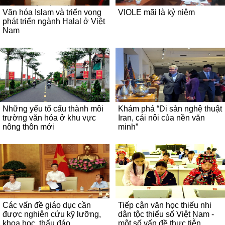
Văn hóa Islam và triển vọng
VIOLE mãi là kỷ niệm
phát triển ngành Halal ở Việt
Nam
Những yếu tố cấu thành môi
Khám phá “Di sản nghệ thuật
trường văn hóa ở khu vực
Iran, cái nôi của nền văn
nông thôn mới
minh”
Các vấn đề giáo dục cần
Tiếp cận văn học thiếu nhi
được nghiên cứu kỹ lưỡng,
dân tộc thiểu số Việt Nam -
khoa học, thấu đáo
một số vấn đề thực tiễn