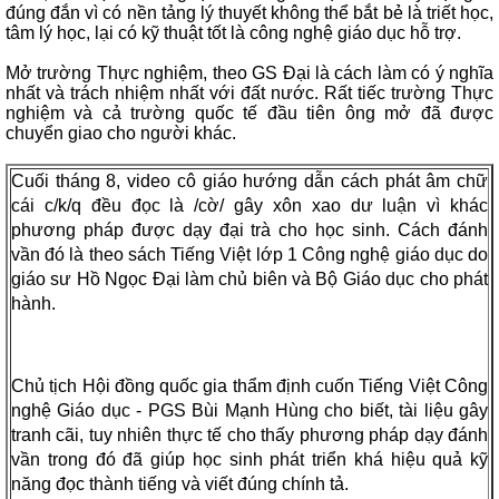
đúng đắn vì có nền tảng lý thuyết không thể bắt bẻ là triết học,
tâm lý học, lại có kỹ thuật tốt là công nghệ giáo dục hỗ trợ.
Mở trường Thực nghiệm, theo GS Đại là cách làm có ý nghĩa
nhất và trách nhiệm nhất với đất nước. Rất tiếc trường Thực
nghiệm và cả trường quốc tế đầu tiên ông mở đã được
chuyển giao cho người khác.
Cuối tháng 8, video cô giáo hướng dẫn cách phát âm chữ
cái c/k/q đều đọc là /cờ/ gây xôn xao dư luận vì khác
phương pháp được dạy đại trà cho học sinh. Cách đánh
vần đó là theo sách Tiếng Việt lớp 1 Công nghệ giáo dục do
giáo sư Hồ Ngọc Đại làm chủ biên và Bộ Giáo dục cho phát
hành.
Chủ tịch Hội đồng quốc gia thẩm định cuốn Tiếng Việt Công
nghệ Giáo dục - PGS Bùi Mạnh Hùng cho biết, tài liệu gây
tranh cãi, tuy nhiên thực tế cho thấy phương pháp dạy đánh
vần trong đó đã giúp học sinh phát triển khá hiệu quả kỹ
năng đọc thành tiếng và viết đúng chính tả.