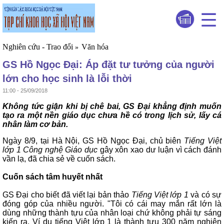
Nghiên cứu - Trao đổi
Văn hóa
»
GS Hồ Ngọc Đại: Áp đặt tư tưởng của người
lớn cho học sinh là lỗi thời
11:00 - 25/09/2018
Không tức giận khi bị chê bai, GS Đại khẳng định muốn
tạo ra một nền giáo dục chưa hề có trong lịch sử, lấy cá
nhân làm cơ bản.
Ngày 8/9, tại Hà Nội, GS Hồ Ngọc Đại, chủ biên
Tiếng Việt
lớp 1 Công nghệ Giáo dục
gây xôn xao dư luận vì cách đánh
vần lạ, đã chia sẻ về cuốn sách.
Cuốn sách tâm huyết nhất
GS Đại cho biết đã viết lại bản thảo
Tiếng Việt lớp 1
và có sự
đóng góp của nhiều người. "Tôi có cái may mắn rất lớn là
dùng những thành tựu của nhân loại chứ không phải tự sáng
kiến ra. Ví dụ tiếng Việt lớp 1 là thành tựu 300 năm nghiên