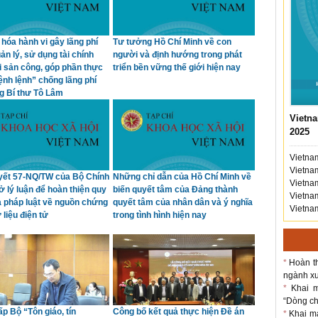
hóa hành vi gây lãng phí
Tư tưởng Hồ Chí Minh về con
ản lý, sử dụng tài chính
người và định hướng trong phát
ài sản công, góp phần thực
triển bền vững thế giới hiện nay
ệnh lệnh” chống lãng phí
g Bí thư Tô Lâm
Vietna
2025
Vietnam
Vietnam
yết 57-NQ/TW của Bộ Chính
Những chỉ dẫn của Hồ Chí Minh về
Vietnam
sở lý luận để hoàn thiện quy
biến quyết tâm của Đảng thành
Vietnam
a pháp luật về nguồn chứng
quyết tâm của nhân dân và ý nghĩa
Vietnam
 liệu điện tử
trong tình hình hiện nay
*
Hoàn th
ngành xu
*
Khai m
“Dòng chả
ấp Bộ “Tôn giáo, tín
Công bố kết quả thực hiện Đề án
*
Khai m