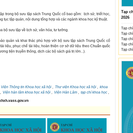
Tạp ch
p trong bộ sưu tập sách Trung Quốc cổ bao gồm: lịch sử, triết học,
2026
ong tục tập quán, nội dung tổng hợp và các ngành khoa học kỹ thuật.
Tạp chí
ộ sưu tập về lịch sử, văn hóa, tư tưởng.
Tạp chí
Tạp chí
bảo quản và khai thác phù hợp với bộ sưu tập sách Trung Quốc cổ
Tạp chí
tài liệu, phục chế tài liệu, hoàn thiện cơ sở dữ liệu theo
Chuẩn quốc
Tạp chí
ơng tiện truyền thông, dịch các bộ sách giá trị lớn...).
,
Viện Thông tin Khoa học xã hội
,
Thư viện Khoa học xã hội
,
khoa
,
Viện hàn lâm khoa học xã hội
,
Viện Hàn Lâm
,
tạp chí khoa học
,
khxh.vass.gov.vn