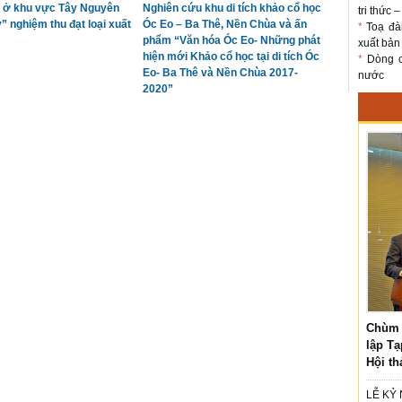
 ở khu vực Tây Nguyên
Nghiên cứu khu di tích khảo cổ học
tri thức 
” nghiệm thu đạt loại xuất
Óc Eo – Ba Thê, Nền Chùa và ấn
*
Toạ đà
phẩm “Văn hóa Óc Eo- Những phát
xuất bản
hiện mới Khảo cổ học tại di tích Óc
*
Dòng ch
Eo- Ba Thê và Nền Chùa 2017-
nước
2020”
Chùm 
lập Tạ
Hội th
LỄ KỶ