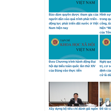
Bảo đảm quyền được tham gia của
Hình sự 
người dân vào quá trình phát triển -
trong qu
động lực phát triển đất nước ở Việt
công, t
Nam hiện nay
hiện “M
của Tổn
Đưa Chương trình hành động Đại
Nghị qu
hội đại biểu toàn quốc lần thứ XIV
trị, cơ 
của Đảng vào thực tiễn
định củ
cứ là dữ
Xây dựng bộ tiêu chí đánh giá ngôn
Đề tài c