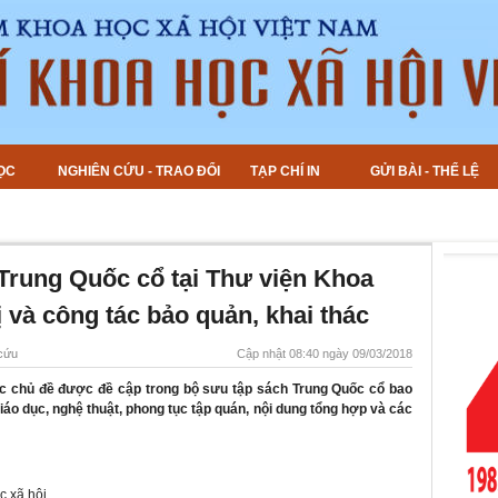
ỌC
NGHIÊN CỨU - TRAO ĐỔI
TẠP CHÍ IN
GỬI BÀI - THỂ LỆ
 Trung Quốc cổ tại Thư viện Khoa
rị và công tác bảo quản, khai thác
 cứu
Cập nhật 08:40 ngày 09/03/2018
các chủ đề được đề cập trong bộ sưu tập sách Trung Quốc cổ bao
 giáo dục, nghệ thuật, phong tục tập quán, nội dung tổng hợp và các
 xã hội