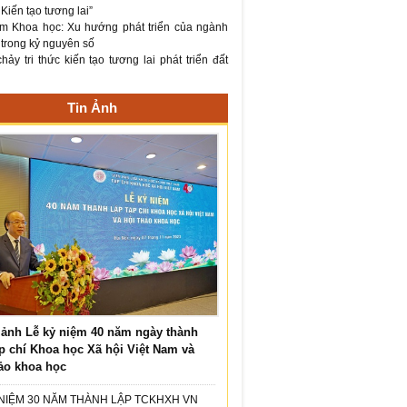
– Kiến tạo tương lai”
m Khoa học: Xu hướng phát triển của ngành
 trong kỷ nguyên số
ảy tri thức kiến tạo tương lai phát triển đất
Tin Ảnh
ảnh Lễ kỷ niệm 40 năm ngày thành
p chí Khoa học Xã hội Việt Nam và
ảo khoa học
 NIỆM 30 NĂM THÀNH LẬP TCKHXH VN