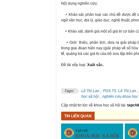
Nội dung nghiên cứu:
+ Khảo sát, phân loại các chủ đề được đề cậ
ngữ văn học, địa lý, giáo dục, nghệ thuật, ph
+ Khảo sát, đánh giá một số giá trị cơ bản của b
+ Giới thiệu, phân tích, đưa ra giải pháp 
trong giai đoạn hiện nay (giải pháp về số hóa 
tế
, quảng bá các giá trị của bộ sưu tập trên phư
Đề tài xếp loại:
Xuất sắc.
Lê Thị Lan
,
PGS.TS. Lê Thị Lan
học xã hội
,
nghiên cứu khoa học
Cập nhật tin tức về khoa học xã hội tại:
tapchi
TIN LIÊN QUAN