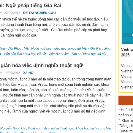
ài: Ngữ pháp tiếng Gia Rai
M, 23/09/2018 -
ĐỀ TÀI NGHIÊN CỨU
 khích thế hệ trẻ thuộc đồng bào các dân tộc thiểu số học tập, hiểu
à sử dụng thành thạo tiếng nói, chữ viết của dân tộc mình; đẩy mạnh
truyền, giáo dục song ngữ Việt - Gia Rai nhằm phổ cập và phát huy
ị của ngôn ngữ quốc gia.
,
,
,
Đoàn Văn Phúc
Viện Ngôn ngữ học
giáo dục song ngữ Việt - Gia Rai
tiếng
Vietna
,
,
,
,
c
Viện hàn lâm khoa học xã hội
Viện Hàn Lâm
Tạp chí khoa học xã hội
2025
giản hóa việc định nghĩa thuật ngữ
Vietnam
Vietnam
M, 14/09/2018 -
XÃ HỘI
Vietnam
ghĩa một thuật ngữ nào đó là một thao tác quan trọng trong tranh luận
Vietnam
nh hiểu lầm ý của nhau. Vì vậy, trong một công trình nghiên cứu khoa
Vietnam
ài báo, luận văn, luận án, báo cáo kết quả nghiên cứu đề tài, cuốn
, người trình bày cần phải định nghĩa các thuật ngữ dễ gây hiểu lầm.
ghĩa thuật ngữ là một thao tác quan trọng nhưng đơn giản. Vì vậy,
t thuật ngữ trong một chú thích, chứ không cần phải sa đà vào việc
*
Hoàn th
g hiểu lầm ý của người viết về một thuật ngữ nào đó thì việc định
ngành xu
*
Khai m
“Dòng chả
,
,
,
,
Nguyễn Ngọc Hà
thuật ngữ
định nghĩa thuật ngữ
khoa học xã hội
nghiên
*
Khai m