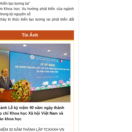
– Kiến tạo tương lai”
m Khoa học: Xu hướng phát triển của ngành
 trong kỷ nguyên số
ảy tri thức kiến tạo tương lai phát triển đất
Tin Ảnh
ảnh Lễ kỷ niệm 40 năm ngày thành
p chí Khoa học Xã hội Việt Nam và
ảo khoa học
 NIỆM 30 NĂM THÀNH LẬP TCKHXH VN