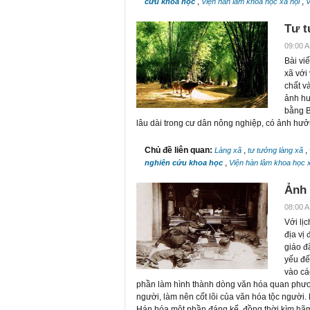
,
,
cứu khoa học
Viện hàn lâm khoa học xã hội
V
Tư t
09:00 A
Bài vi
xã với
chất v
ảnh hư
bằng B
lâu dài trong cư dân nông nghiệp, có ảnh hưởn
Chủ đề liên quan:
,
,
Làng xã
tư tưởng làng xã
,
nghiên cứu khoa học
Viện hàn lâm khoa học 
Ảnh 
08:00 A
Với lị
địa vị
giáo đ
yếu đế
vào cá
phần làm hình thành dòng văn hóa quan phươn
người, làm nên cốt lõi của văn hóa tộc người.
Hán hóa một phần đáng kể, đồng thời kìm hãm,