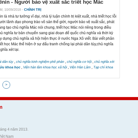
Lênin - Người bảo vệ xuất sắc triết học Mác
M, 10/09/2018 -
CHÍNH TRỊ
in là nhà tư tưởng vĩ đại, nhà lý luận chính trị kiệt xuất, nhà triết học lỗi
gười lãnh đạo phong trào vô sản thế giới, người bảo vệ xuất sắc, phát
sáng tạo chủ nghĩa Mác nói chung, triết học Mác nói riêng trong điều
hủ nghĩa tư bản chuyển sang giai đoạn đế quốc chủ nghĩa và thời kỳ
y dựng chủ nghĩa xã hội hiện thực ở nước Nga Xô viết. Bài viết phân
riết học Mác thể hiện ở sự đấu tranh chống lại phái dân túy,chủ nghĩa
hĩa xét lại.
,
,
,
i dân túy
chủ nghĩa kinh nghiệm phê phán
chủ nghĩa cơ hội
chủ nghĩa xét
,
,
,
cứu khoa học
Viện hàn lâm khoa học xã hội
Viện Hàn Lâm
Tạp chí khoa
>
m
háng 4 năm 2013.
Việt Nam