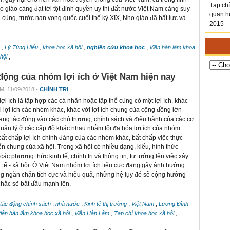
Tạp chi
o giáo càng đạt tới tột đỉnh quyền uy thì đất nước Việt Nam càng suy
quan hu
 cùng, trước nạn vong quốc cuối thế kỷ XIX, Nho giáo đã bất lực và
2015
,
,
,
,
o
Lý Tùng Hiếu
khoa học xã hội
nghiên cứu khoa học
Viện hàn lâm khoa
,
 hội
động của nhóm lợi ích ở Việt Nam hiện nay
M, 11/09/2018 -
CHÍNH TRỊ
ợi ích là tập hợp các cá nhân hoặc tập thể cùng có một lợi ích, khác
ới lợi ích các nhóm khác, khác với lợi ích chung của cộng đồng lớn
ang tác động vào các chủ trương, chính sách và điều hành của các cơ
uản lý ở các cấp độ khác nhau nhằm tối đa hóa lợi ích của nhóm
bất chấp lợi ích chính đáng của các nhóm khác, bất chấp việc thực
iển chung của xã hội. Trong xã hội có nhiều dạng, kiểu, hình thức
c phương thức kinh tế, chính trị và thông tin, tư tưởng lên việc xây
h tế - xã hội. Ở Việt Nam nhóm lợi ích tiêu cực đang gây ảnh hưởng
ông ngăn chặn tích cực và hiệu quả, những hệ lụy đó sẽ cộng hưởng
 chắc sẽ bắt đầu mạnh lên.
,
,
,
,
tác động chính sách
nhà nước
Kinh tế thị trường
Việt Nam
Lương Đình
,
,
,
iện hàn lâm khoa học xã hội
Viện Hàn Lâm
Tạp chí khoa học xã hội