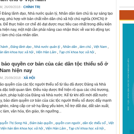
M, 26/09/2018 -
CHÍNH TRỊ
 Đảng lãnh đạo, Nhà nước quản lý, Nhân dân làm chủ là sự sáng tạo
ng, phù hợp với bản chất nền dân chủ xã hội chủ nghĩa (XHCN) ở
a. Để thực hiện cơ chế đó đạt được mục tiêu cao nhất trong điều kiện
a hiện nay, một mặt cần phải nâng cao nhận thức về vai trò động lực
c làm chủ của nhân dân.
,
,
,
,
,
,
Thành
Đảng lãnh đạo
Nhà nước quản lý
Nhân dân
làm chủ
Việt Nam
,
,
,
hàn lâm khoa học xã hội
Viện Hàn Lâm
Tạp chí khoa học xã hội
bảo quyền cơ bản của các dân tộc thiểu số ở
 Nam hiện nay
M, 25/09/2018 -
XÃ HỘI
o quyền của các tộc người thiểu số từ lâu đã được Đảng và Nhà
a đặc biệt quan tâm. Điều này được thể hiện rõ qua các chủ trương,
sách, pháp luật của Đảng và Nhà nước. Kể từ khi đổi mới đất nước
y, bảo đảm quyền cơ bản của các tộc người thiểu số được đẩy mạnh
ghèo, nâng cấp cơ sở hạ tầng yếu kém, hỗ trợ đất đai, đất sản xuất,
c làm, văn hóa, tôn giáo, tín ngưỡng...
,
,
,
,
guyễn Thị Song Hà
Đảm bảo quyền
quyền con người
dân tộc thiểu số
Việt
,
,
,
,
Viện hàn lâm khoa học xã hội
Viện Hàn Lâm
Tạp chí khoa học xã hội