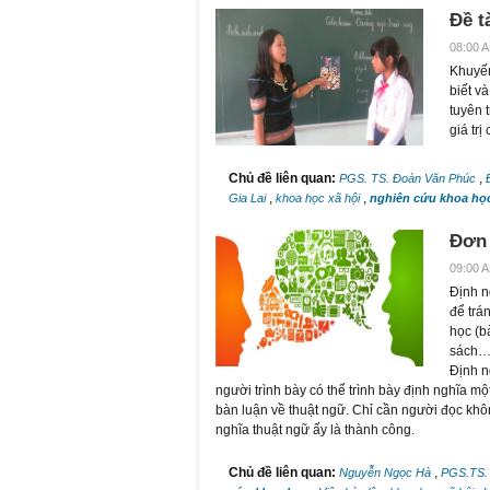
Đề t
08:00 A
Khuyến
biết v
tuyên 
giá tr
Chủ đề liên quan:
,
PGS. TS. Đoàn Văn Phúc
,
,
Gia Lai
khoa học xã hội
nghiên cứu khoa họ
Đơn 
09:00 A
Định n
để trá
học (b
sách…)
Định n
người trình bày có thể trình bày định nghĩa mộ
bàn luận về thuật ngữ. Chỉ cần người đọc khôn
nghĩa thuật ngữ ấy là thành công.
Chủ đề liên quan:
,
Nguyễn Ngọc Hà
PGS.TS. 