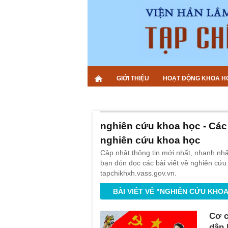
GIỚI THIỆU
HOẠT ĐỘNG KHOA H
nghiên cứu khoa học - Các 
nghiên cứu khoa học
Cập nhật thông tin mới nhất, nhanh nh
bạn đón đọc các bài viết về nghiên cứu
tapchikhxh.vass.gov.vn.
BÀI VIẾT VỀ "NGHIÊN CỨU KHO
Cơ c
dân 