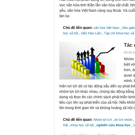
vực văn hóa tinh thần lẫn văn hóa vật chất. Nh
yếu, văn hóa Việt Nam càng suy thoái. Và cuối
tàn lụi.
Chủ đề liên quan:
,
văn hóa Việt Nam
Nho giá
,
,
học xã hội
Viện Hàn Lâm
Tạp chí khoa học xã
Tác 
09:00 A
Nhóm l
biệt v
hơn, đ
quan q
mình, 
hiện lợi ích đó có tác động xấu đến sự phát tr
nhóm lợi ích khác nhau, chúng tác động bằng cá
dựng và thực thi các chính sách phát triển kin
tiêu cực lên sự phát triển của xã hội. Nếu kh
lên trong thời gian tới và khủng hoảng xã hội
Chủ đề liên quan:
,
,
Nhóm lợi ích
lợi ích nhóm
,
,
,
Hải
khoa học xã hội
nghiên cứu khoa học
V