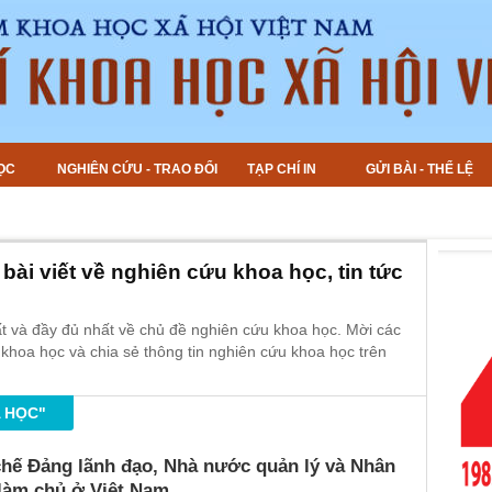
ỌC
NGHIÊN CỨU - TRAO ĐỔI
TẠP CHÍ IN
GỬI BÀI - THỂ LỆ
bài viết về nghiên cứu khoa học, tin tức
ất và đầy đủ nhất về chủ đề nghiên cứu khoa học. Mời các
 khoa học và chia sẻ thông tin nghiên cứu khoa học trên
A HỌC"
hế Đảng lãnh đạo, Nhà nước quản lý và Nhân
làm chủ ở Việt Nam