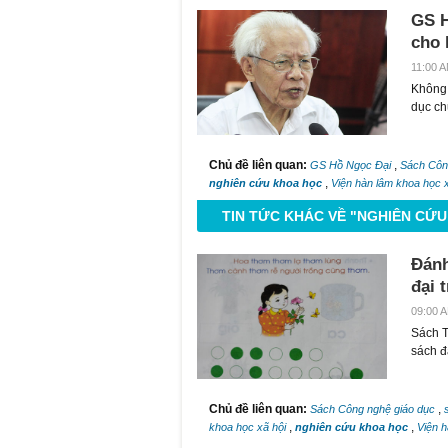
GS H
cho 
11:00 A
Không 
dục ch
Chủ đề liên quan:
,
GS Hồ Ngọc Đại
Sách Côn
,
nghiên cứu khoa học
Viện hàn lâm khoa học 
TIN TỨC KHÁC VỀ "NGHIÊN CỨ
Đánh
đại 
09:00 A
Sách T
sách đ
Chủ đề liên quan:
,
Sách Công nghệ giáo dục
,
,
khoa học xã hội
nghiên cứu khoa học
Viện 