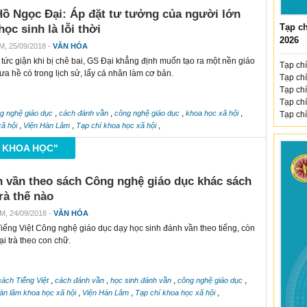
ồ Ngọc Đại: Áp đặt tư tưởng của người lớn
Tạp ch
học sinh là lỗi thời
2026
M, 25/09/2018 -
VĂN HÓA
tức giận khi bị chê bai, GS Đại khẳng định muốn tạo ra một nền giáo
Tạp chí
ưa hề có trong lịch sử, lấy cá nhân làm cơ bản.
Tạp chí
Tạp chí
Tạp chí
,
,
,
,
g nghệ giáo dục
cách đánh vần
công nghệ giáo dục
khoa học xã hội
Tạp chí
,
,
,
xã hội
Viện Hàn Lâm
Tạp chí khoa học xã hội
U KHOA HỌC"
 vần theo sách Công nghệ giáo dục khác sách
trà thế nào
M, 24/09/2018 -
VĂN HÓA
iếng Việt Công nghệ giáo dục dạy học sinh đánh vần theo tiếng, còn
ại trà theo con chữ.
,
,
,
,
sách Tiếng Việt
cách đánh vần
học sinh đánh vần
công nghệ giáo dục
,
,
,
hàn lâm khoa học xã hội
Viện Hàn Lâm
Tạp chí khoa học xã hội