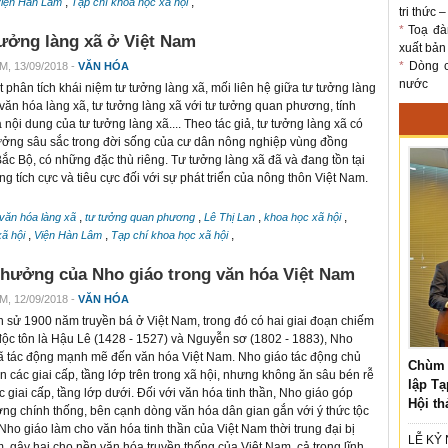
,
,
iện Hàn Lâm
Tạp chí khoa học xã hội
tri thức 
*
Toạ đà
ưởng làng xã ở Việt Nam
xuất bản
*
Dòng ch
M, 13/09/2018 -
VĂN HÓA
nước
ết phân tích khái niệm tư tưởng làng xã, mối liên hệ giữa tư tưởng làng
 văn hóa làng xã, tư tưởng làng xã với tư tưởng quan phương, tính
à nội dung của tư tưởng làng xã.... Theo tác giả, tư tưởng làng xã có
ởng sâu sắc trong đời sống của cư dân nông nghiệp vùng đồng
ắc Bộ, có những đặc thù riêng. Tư tưởng làng xã đã và đang tồn tại
g tích cực và tiêu cực đối với sự phát triển của nông thôn Việt Nam.
,
,
,
,
văn hóa làng xã
tư tưởng quan phương
Lê Thị Lan
khoa học xã hội
,
,
,
xã hội
Viện Hàn Lâm
Tạp chí khoa học xã hội
hưởng của Nho giáo trong văn hóa Việt Nam
M, 12/09/2018 -
VĂN HÓA
ch sử 1900 năm truyền bá ở Việt Nam, trong đó có hai giai đoạn chiếm
 độc tôn là Hậu Lê (1428 - 1527) và Nguyễn sơ (1802 - 1883), Nho
ã tác động mạnh mẽ đến văn hóa Việt Nam. Nho giáo tác động chủ
Chùm 
n các giai cấp, tầng lớp trên trong xã hội, nhưng không ăn sâu bén rễ
lập Tạ
c giai cấp, tầng lớp dưới. Đối với văn hóa tinh thần, Nho giáo góp
Hội th
g chính thống, bên cạnh dòng văn hóa dân gian gắn với ý thức tộc
 Nho giáo làm cho văn hóa tinh thần của Việt Nam thời trung đại bị
LỄ KỶ
 gây hại cho nền văn hóa truyền thống của Việt Nam, cả trong lĩnh