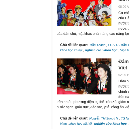
08:00 A
Cơ chế
của Đả
nước t
nước t
của dân chủ, mặt khác phải nâng cao năng lự
Chủ đề liên quan:
,
Trần Thành
PGS.TS Trần 
,
,
khoa học xã hội
nghiên cứu khoa học
Viện 
Đảm 
Việt
02:00 P
Đảm bả
nước t
chính 
đến na
trên nhiều phương diện cụ thể: xóa đói giảm n
nước sạch, giáo dục, đào tạo, y tế, công ăn việ
Chủ đề liên quan:
,
Nguyễn Thị Song Hà
TS N
,
,
Nam
khoa học xã hội
nghiên cứu khoa học