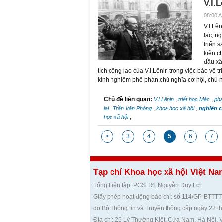
V.I.
08:00 A
V.I.Lên
lạc, n
triển 
kiện c
đầu xâ
tích công lao của V.I.Lênin trong việc bảo vệ t
kinh nghiệm phê phán,chủ nghĩa cơ hội, chủ ng
Chủ đề liên quan:
,
,
V.I.Lênin
triết học Mác
phá
,
,
,
lại
Trần Văn Phòng
khoa học xã hội
nghiên 
,
học xã hội
<
3
4
5
6
7
Tạp chí Khoa học xã hội Việt Na
Tổng biên tập: PGS.TS. Nguyễn Duy Lợi
Giấy phép hoạt động báo chí: số 114/GP-BTTTT
do Bộ Thông tin và Truyền thông cấp ngày 22 t
Địa chỉ: 26 Lý Thường Kiệt, Cửa Nam, Hà Nội, 