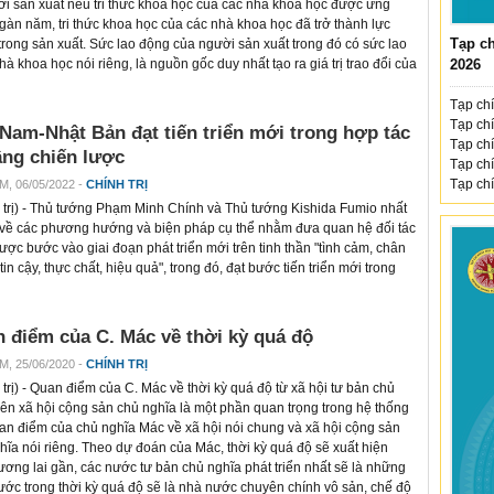
ời sản xuất nếu tri thức khoa học của các nhà khoa học được ứng
gàn năm, tri thức khoa học của các nhà khoa học đã trở thành lực
Tạp ch
trong sản xuất. Sức lao động của người sản xuất trong đó có sức lao
à khoa học nói riêng, là nguồn gốc duy nhất tạo ra giá trị trao đổi của
2026
Tạp chí
Tạp chí
 Nam-Nhật Bản đạt tiến triển mới trong hợp tác
Tạp chí
ầng chiến lược
Tạp chí
Tạp chí
M, 06/05/2022 -
CHÍNH TRỊ
trị
) - Thủ tướng Phạm Minh Chính và Thủ tướng Kishida Fumio nhất
o về các phương hướng và biện pháp cụ thể nhằm đưa quan hệ đối tác
lược bước vào giai đoạn phát triển mới trên tinh thần "tình cảm, chân
tin cậy, thực chất, hiệu quả", trong đó, đạt bước tiến triển mới trong
 điểm của C. Mác về thời kỳ quá độ
M, 25/06/2020 -
CHÍNH TRỊ
trị
) - Quan điểm của C. Mác về thời kỳ quá độ từ xã hội tư bản chủ
lên xã hội cộng sản chủ nghĩa là một phần quan trọng trong hệ thống
an điểm của chủ nghĩa Mác về xã hội nói chung và xã hội cộng sản
hĩa nói riêng. Theo dự đoán của Mác, thời kỳ quá độ sẽ xuất hiện
tương lai gần, các nước tư bản chủ nghĩa phát triển nhất sẽ là những
ước trong thời kỳ quá độ sẽ là nhà nước chuyên chính vô sản, chế độ