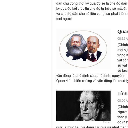
dân chủ trong thời kỳ quá độ sẽ là chế độ dân
kỳ quá độ kết thúc thì chế độ tư hữu sẽ mất đi
và chế độ dân chủ sẽ tiêu vong, sự phát triển t
mọi người.
Quan
08:12 A
(
Chính 
mọi sự 
trong 
vật có 
sự vật
về lượ
vận động là phủ định của phủ định; nguyên nh
Quan điểm biện chứng về vận động là cơ sở lý
Tính
08:00 A
(
Chính 
Người 
theo ý
do (ha
quý, là mục tiêu và động lực của sự phát triển