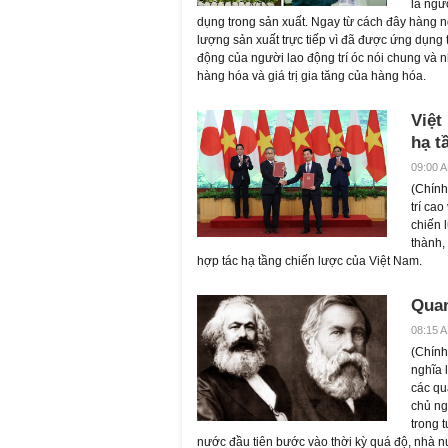
là ngư
dụng trong sản xuất. Ngay từ cách đây hàng n
lượng sản xuất trực tiếp vì đã được ứng dụng 
động của người lao động trí óc nói chung và nh
hàng hóa và giá trị gia tăng của hàng hóa.
Việt
hạ t
09:00 A
(
Chính 
trí ca
chiến 
thành, 
hợp tác hạ tầng chiến lược của Việt Nam.
Quan
08:15 A
(
Chính 
nghĩa 
các qu
chủ ng
trong 
nước đầu tiên bước vào thời kỳ quá độ, nhà n