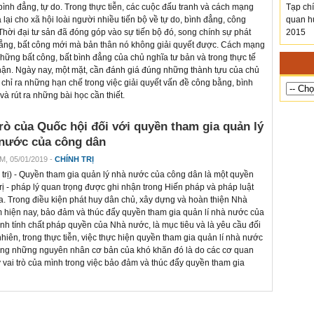
bình đẳng, tự do. Trong thực tiễn, các cuộc đấu tranh và cách mạng
Tạp chi
 lại cho xã hội loài người nhiều tiến bộ về tự do, bình đẳng, công
quan hu
Thời đại tư sản đã đóng góp vào sự tiến bộ đó, song chính sự phát
2015
 đẳng, bất công mới mà bản thân nó không giải quyết được. Cách mạng
ững bất công, bất bình đẳng của chủ nghĩa tư bản và trong thực tế
hận. Ngày nay, một mặt, cần đánh giá đúng những thành tựu của chủ
chỉ ra những hạn chế trong việc giải quyết vấn đề công bằng, bình
 rút ra những bài học cần thiết.
rò của Quốc hội đối với quyền tham gia quản lý
 nước của công dân
M, 05/01/2019 -
CHÍNH TRỊ
trị
) - Quyền tham gia quản lý nhà nước của công dân là một quyền
trị - pháp lý quan trọng được ghi nhận trong Hiến pháp và pháp luật
a. Trong điều kiện phát huy dân chủ, xây dựng và hoàn thiện Nhà
 hiện nay, bảo đảm và thúc đẩy quyền tham gia quản lí nhà nước của
h tính chất pháp quyền của Nhà nước, là mục tiêu và là yêu cầu đối
iên, trong thực tiễn, việc thực hiện quyền tham gia quản lí nhà nước
ng những nguyên nhân cơ bản của khó khăn đó là do các cơ quan
vai trò của mình trong việc bảo đảm và thúc đẩy quyền tham gia