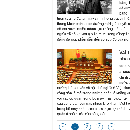
bằng, 
đã đưa
bằng. 
triển của nó đã làm nảy sinh những bất bình
tháng Mười mở ra con đường mới giải quyết nh
đã đạt được nhiều thành tựu không thể phủ n
nghĩa xã hội (CNXH) hiện thực, song cũngcần 
đẳng đã góp phần dẫn đến sự sụp đổ của nó, và
Vai t
nhà
08:00 A
(
Chính 
chính 
nước t
nước pháp quyền xã hội chủ nghĩa ở Việt Nam
công dân là một trong những nhân tố khẳng địn
với các cơ quan trong bộ máy nhà nước. Tuy nh
của công dân còn gặp nhiều khó khăn. Một tro
trong bộ máy nhà nước chưa thực sự phát huy 
quản lí nhà nước của công dân.
<
1
2
3
>