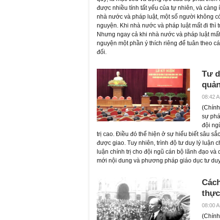
được nhiều tính tất yếu của tự nhiên, và càng 
nhà nước và pháp luật, một số người không có 
nguyện. Khi nhà nước và pháp luật mất đi thì 
Nhưng ngay cả khi nhà nước và pháp luật mất 
nguyện một phần ý thích riêng để tuân theo cá
đối.
Tư d
quản
08:42 A
(
Chính 
sự phá
đội ng
trị cao. Điều đó thể hiện ở sự hiểu biết sâu s
được giao. Tuy nhiên, trình độ tư duy lý luận 
luận chính trị cho đội ngũ cán bộ lãnh đạo và q
mới nội dung và phương pháp giáo dục tư duy l
Cách
thực
08:00 A
(
Chính 