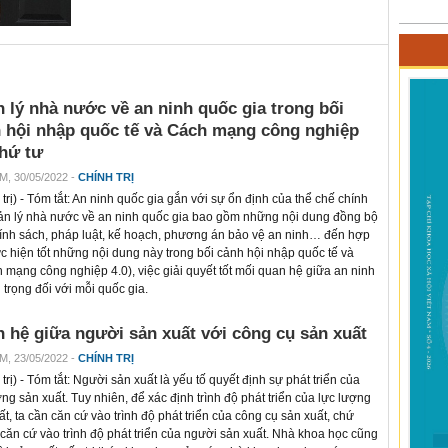
 lý nhà nước về an ninh quốc gia trong bối
 hội nhập quốc tế và Cách mạng công nghiệp
thứ tư
M, 30/05/2022 -
CHÍNH TRỊ
trị
) - Tóm tắt: An ninh quốc gia gắn với sự ổn định của thể chế chính
Quản lý nhà nước về an ninh quốc gia bao gồm những nội dung đồng bộ
 chính sách, pháp luật, kế hoạch, phương án bảo vệ an ninh… đến hợp
ực hiện tốt những nội dung này trong bối cảnh hội nhập quốc tế và
mạng công nghiệp 4.0), việc giải quyết tốt mối quan hệ giữa an ninh
 trọng đối với mỗi quốc gia.
 hệ giữa người sản xuất với công cụ sản xuất
M, 23/05/2022 -
CHÍNH TRỊ
trị
) - Tóm tắt: Người sản xuất là yếu tố quyết định sự phát triển của
ợng sản xuất. Tuy nhiên, để xác định trình độ phát triển của lực lượng
ất, ta cần căn cứ vào trình độ phát triển của công cụ sản xuất, chứ
căn cứ vào trình độ phát triển của người sản xuất. Nhà khoa học cũng