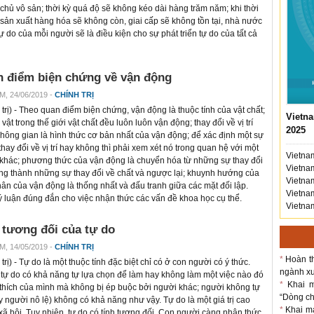
 chủ vô sản; thời kỳ quá độ sẽ không kéo dài hàng trăm năm; khi thời
, sản xuất hàng hóa sẽ không còn, giai cấp sẽ không tồn tại, nhà nước
ự do của mỗi người sẽ là điều kiện cho sự phát triển tự do của tất cả
 điểm biện chứng về vận động
M, 24/06/2019 -
CHÍNH TRỊ
trị
) - Theo quan điểm biện chứng, vận động là thuộc tính của vật chất;
Vietna
vật trong thế giới vật chất đều luôn luôn vận động; thay đổi về vị trí
2025
không gian là hình thức cơ bản nhất của vận động; để xác định một sự
thay đổi về vị trí hay không thì phải xem xét nó trong quan hệ với một
Vietnam
 khác; phương thức của vận động là chuyển hóa từ những sự thay đổi
Vietnam
ng thành những sự thay đổi về chất và ngược lại; khuynh hướng của
Vietnam
ân của vận động là thống nhất và đấu tranh giữa các mặt đối lập.
Vietnam
 luận đúng đắn cho việc nhận thức các vấn đề khoa học cụ thể.
Vietnam
 tương đối của tự do
M, 14/05/2019 -
CHÍNH TRỊ
*
Hoàn th
trị
) - Tự do là một thuộc tính đặc biệt chỉ có ở con người có ý thức.
ngành xu
tự do có khả năng tự lựa chọn để làm hay không làm một việc nào đó
*
Khai m
 thích của mình mà không bị ép buộc bởi người khác; người không tự
“Dòng chả
y người nô lệ) không có khả năng như vậy. Tự do là một giá trị cao
*
Khai m
 xã hội. Tuy nhiên, tự do có tính tương đối. Con người càng nhận thức