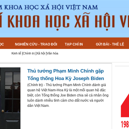
ỌC
NGHIÊN CỨU - TRAO ĐỔI
TẠP CHÍ IN
GỬI BÀI - THỂ LỆ
|
|
|
Kinh tế
Chính trị
Xã hội
Văn hóa
Thủ tướng Phạm Minh Chính gặp
Tổng thống Hoa Kỳ Joseph Biden
(
Chính trị
) - Thủ tướng Phạm Minh Chính đánh giá
quan hệ Việt Nam-Hoa Kỳ là một mối quan hệ đặc
biệt, còn Tổng thống Joe Biden chia sẻ cá nhân ông
luôn dành nhiều tình cảm cho đất nước và người
dân Việt Nam.