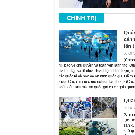
CHÍNH TRỊ
Quản
cảnh
lần 
08:00 A
(
Chính 
trị, bảo vệ chủ quyền và toàn vẹn lãnh thổ. 
từ thiết lập và tổ chức thực hiện chiến lược,
tác quốc tế về bảo vệ an ninh quốc gia. Để th
cuộc Cách mạng công nghiệp lần thứ tư (Cách 
toàn cầu, khu vực và quốc gia có ý nghĩa quan
Quan
08:00 A
(
Chính 
lực lư
sản xu
không 