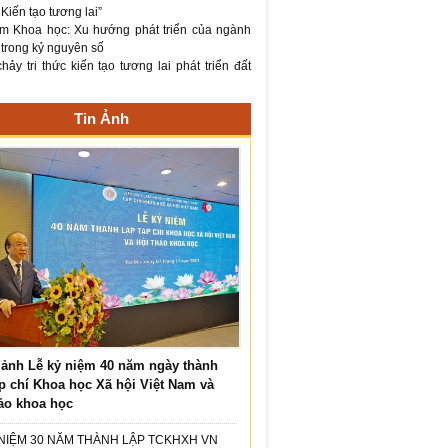
– Kiến tạo tương lai”
m Khoa học: Xu hướng phát triển của ngành
 trong kỷ nguyên số
ảy tri thức kiến tạo tương lai phát triển đất
Tin Ảnh
ảnh Lễ kỷ niệm 40 năm ngày thành
p chí Khoa học Xã hội Việt Nam và
ảo khoa học
 NIỆM 30 NĂM THÀNH LẬP TCKHXH VN