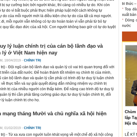
tri thức 
ít bị sự cưỡng bức bởi người khác, thì càng có nhiều tự do. Khi còn
*
Toạ đà
tự do vì bắt buộc phải thực hiện pháp luật một cách không tự
xuất bản
tự do của mỗi người mới là điều kiện cho tự do của tất cả mọi người.
*
Dòng ch
đi, mỗi người vẫn không có tự do hoàn toàn vì vẫn phải từ bỏ tự
nước
c quy tắc đạo đức của xã hội. Con người không bao giờ có tự do tuyệt
uy lý luận chính trị của cán bộ lãnh đạo và
 lý ở Việt Nam hiện nay
M, 18/04/2019 -
CHÍNH TRỊ
trị
) - Đội ngũ cán bộ lãnh đạo và quản lý có vai trò quan trọng đối với
t triển của đất nước. Để hoàn thành tốt nhiệm vụ chính trị của mình,
ũ cán bộ lãnh đạo và quản lý cần phải có trình độ tư duy lý luận chính
ắc về thực tiễn và sự giải quyết đúng đắn những nhiệm vụ chính trị
chính trị của nhiều người còn thấp kém. Để nâng cao trình độ tư duy lý
uản lý thì cần phải tăng cường giáo dục tư duy lý luận chính trị, đổi
ý luận chính trị cho họ.
Chùm 
 mạng tháng Mười và chủ nghĩa xã hội hiện
lập Tạ
Hội th
M, 01/02/2019 -
CHÍNH TRỊ
trị
) - Từ xa xưa con người luôn khát vọng về một chế độ xã hội công
LỄ KỶ