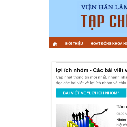
GIỚI THIỆU
HOẠT ĐỘNG KHOA H
lợi ích nhóm - Các bài viết 
Cập nhật thông tin mới nhất, nhanh nhấ
đọc các bài viết về lợi ích nhóm và chia
BÀI VIẾT VỀ "LỢI ÍCH NHÓM"
Tác 
09:00 A
Nhóm l
biệt v