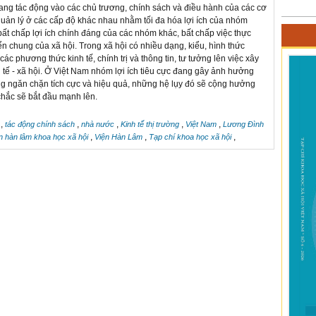
ang tác động vào các chủ trương, chính sách và điều hành của các cơ
uản lý ở các cấp độ khác nhau nhằm tối đa hóa lợi ích của nhóm
bất chấp lợi ích chính đáng của các nhóm khác, bất chấp việc thực
iển chung của xã hội. Trong xã hội có nhiều dạng, kiểu, hình thức
c phương thức kinh tế, chính trị và thông tin, tư tưởng lên việc xây
h tế - xã hội. Ở Việt Nam nhóm lợi ích tiêu cực đang gây ảnh hưởng
ông ngăn chặn tích cực và hiệu quả, những hệ lụy đó sẽ cộng hưởng
 chắc sẽ bắt đầu mạnh lên.
,
,
,
,
,
tác động chính sách
nhà nước
Kinh tế thị trường
Việt Nam
Lương Đình
,
,
,
n hàn lâm khoa học xã hội
Viện Hàn Lâm
Tạp chí khoa học xã hội