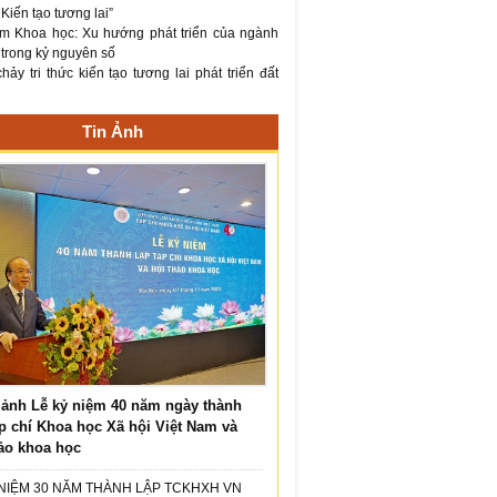
– Kiến tạo tương lai”
m Khoa học: Xu hướng phát triển của ngành
 trong kỷ nguyên số
ảy tri thức kiến tạo tương lai phát triển đất
Tin Ảnh
ảnh Lễ kỷ niệm 40 năm ngày thành
p chí Khoa học Xã hội Việt Nam và
ảo khoa học
 NIỆM 30 NĂM THÀNH LẬP TCKHXH VN