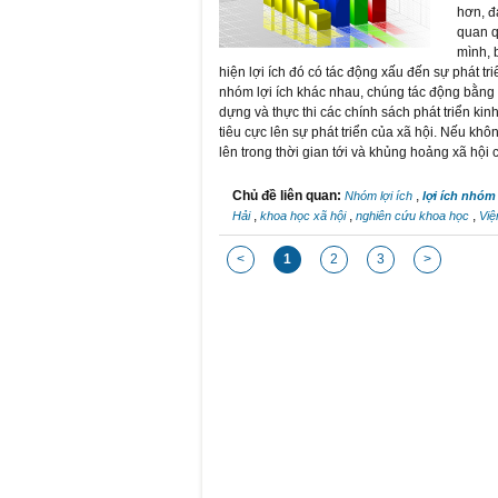
hơn, đ
quan q
mình, 
hiện lợi ích đó có tác động xấu đến sự phát tr
nhóm lợi ích khác nhau, chúng tác động bằng cá
dựng và thực thi các chính sách phát triển kin
tiêu cực lên sự phát triển của xã hội. Nếu kh
lên trong thời gian tới và khủng hoảng xã hội
Chủ đề liên quan:
,
Nhóm lợi ích
lợi ích nhóm
,
,
,
Hải
khoa học xã hội
nghiên cứu khoa học
Việ
<
1
2
3
>