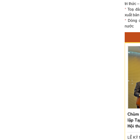
tri thức 
*
Toạ đà
xuất bản
*
Dòng ch
nước
Chùm 
lập Tạ
Hội th
LỄ KỶ