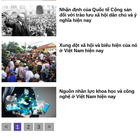
Nhận định của Quốc tế Cộng sản
đối với trào lưu xã hội dân chủ và ý
nghĩa hiện nay
Xung đột xã hội và biểu hiện của nó
ở Việt Nam hiện nay
Nguồn nhân lực khoa học và công
nghệ ở Việt Nam hiện nay
<
1
2
3
>