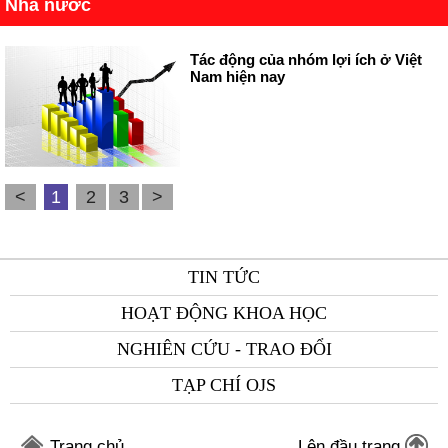
Nhà nước
Tác động của nhóm lợi ích ở Việt
Nam hiện nay
<
1
2
3
>
TIN TỨC
HOẠT ĐỘNG KHOA HỌC
NGHIÊN CỨU - TRAO ĐỔI
TẠP CHÍ OJS
Trang chủ
Lên đầu trang