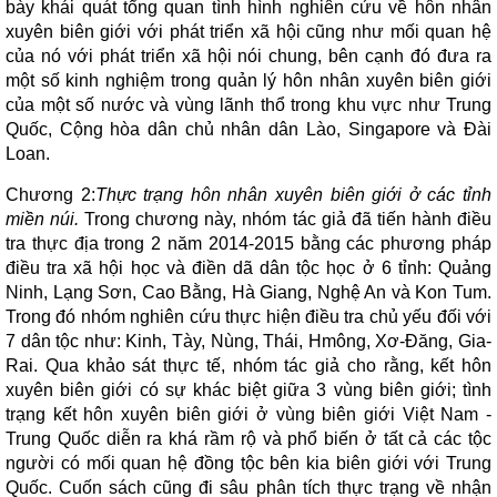
bày khái quát tổng quan tình hình nghiên cứu về hôn nhân
xuyên biên giới với phát triển xã hội cũng như mối quan hệ
của nó với phát triển xã hội nói chung, bên cạnh đó đưa ra
một số kinh nghiệm trong quản lý hôn nhân xuyên biên giới
của một số nước và vùng lãnh thổ trong khu vực như Trung
Quốc, Cộng hòa dân chủ nhân dân Lào, Singapore và Đài
Loan.
Chương 2:
Thực trạng hôn nhân xuyên biên giới ở các tỉnh
miền núi.
Trong chương này, nhóm tác giả đã tiến hành điều
tra thực địa trong 2 năm 2014-2015 bằng các phương pháp
điều tra xã hội học và điền dã dân tộc học ở 6 tỉnh: Quảng
Ninh, Lạng Sơn, Cao Bằng, Hà Giang, Nghệ An và Kon Tum.
Trong đó nhóm nghiên cứu thực hiện điều tra chủ yếu đối với
7 dân tộc như: Kinh, Tày, Nùng, Thái, Hmông, Xơ-Đăng, Gia-
Rai. Qua khảo sát thực tế, nhóm tác giả cho rằng, kết hôn
xuyên biên giới có sự khác biệt giữa 3 vùng biên giới; tình
trạng kết hôn xuyên biên giới ở vùng biên giới Việt Nam -
Trung Quốc diễn ra khá rầm rộ và phổ biến ở tất cả các tộc
người có mối quan hệ đồng tộc bên kia biên giới với Trung
Quốc. Cuốn sách cũng đi sâu phân tích thực trạng về nhận