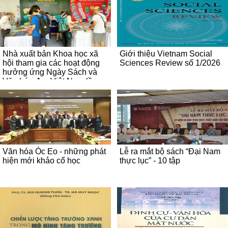
Nhà xuất bản Khoa học xã
Giới thiệu Vietnam Social
hội tham gia các hoạt động
Sciences Review số 1/2026
hưởng ứng Ngày Sách và
Văn hóa đọc Việt Nam lần
thứ 2 năm 2023, hướng tới
chào mừng Kỷ niệm 70 năm
thành lập Viện Hàn lâm
Khoa học xã hội Việt Nam
Văn hóa Óc Eo - những phát
Lễ ra mắt bộ sách “Đại Nam
hiện mới khảo cổ học
thực lục” - 10 tập