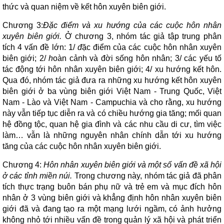
thức và quan niệm về kết hôn xuyên biên giới.
Chương 3:
Đặc điểm và xu hướng của các cuộc hôn nhân
xuyên biên giới.
Ở chương 3, nhóm tác giả tập trung phân
tích 4 vấn đề lớn: 1/
đ
ặc điểm của các cuộc hôn nhân xuyên
biên giới; 2/
h
oàn cảnh và đời sống hôn nhân; 3/ các yếu tố
tác động tới hôn nhân xuyên biên giới; 4/ xu hướng kết hôn.
Qua đó, nhóm tác giả đưa ra những xu hướng kết hôn xuyên
biên giới ở ba vùng biên giới Việt Nam - Trung Quốc, Việt
Nam - Lào và Việt Nam - Campuchia và cho rằng, xu hướng
này vẫn tiếp tục diễn ra và có chiều hướng gia tăng; mối quan
hệ đồng tộc, quan hệ gia đình và các nhu cầu di cư, tìm việc
làm… vẫn là những nguyên nhân chính dẫn tới xu hướng
tăng của các cuộc hôn nhân xuyên biên giới.
Chương 4:
Hôn nhân xuyên biên giới và một số vấn đề xã hội
ở các tỉnh miền núi.
Trong chương này, nhóm tác giả đã phân
tích thực trạng buôn bán phụ nữ và trẻ em và mục đích hôn
nhân ở 3 vùng biên giới và khẳng định hôn nhân xuyên biên
giới đã và đang tạo ra một mạng lưới ngầm, có ảnh hưởng
không nhỏ tới nhiều vấn đề trong quản lý xã hội và phát triển