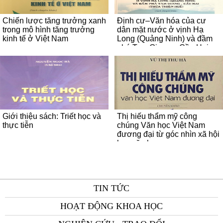
Chiến lược tăng trưởng xanh
Định cư–Văn hóa của cư
trong mô hình tăng trưởng
dân mặt nước ở vịnh Hạ
kinh tế ở Việt Nam
Long (Quảng Ninh) và đầm
phá Tam Giang – Cầu Hai
(Thừa Thiên Huế)
Giới thiệu sách: Triết học và
Thị hiếu thẩm mỹ công
thực tiễn
chúng Văn học Việt Nam
đương đại từ góc nhìn xã hội
học văn học
TIN TỨC
HOẠT ĐỘNG KHOA HỌC