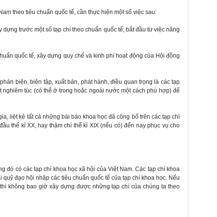
Nam theo tiêu chuẩn quốc tế, cần thực hiện một số việc sau:
ây dựng trước một số tạp chí theo chuẩn quốc tế, bắt đầu từ việc nâng
chuẩn quốc tế, xây dựng quy chế và kinh phí hoạt động của Hội đồng
 phản biện, biên tập, xuất bản, phát hành, điều quan trọng là các tạp
ật nghiêm túc (có thể ở trong hoặc ngoài nước một cách phù hợp) để
a, liệt kê tất cả những bài báo khoa học đã công bố trên các tạp chí
ầu thế kỉ XX, hay thậm chí thế kỉ XIX (nếu có) đến nay phục vụ cho
ng đó có các tạp chí khoa học xã hội của Việt Nam. Các tạp chí khoa
 quỹ đạo hội nhập các tiêu chuẩn quốc tế của tạp chí khoa học. Nếu
thì không bao giờ xây dựng được những tạp chí của chúng ta theo