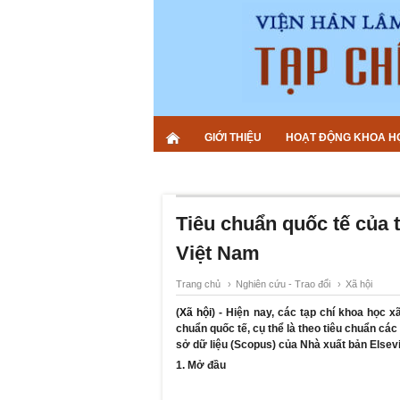
GIỚI THIỆU
HOẠT ĐỘNG KHOA H
Tiêu chuẩn quốc tế của t
Việt Nam
Trang chủ
›
Nghiên cứu - Trao đổi
›
Xã hội
(
Xã hội
) - Hiện nay, các tạp chí khoa học 
chuẩn quốc tế, cụ thể là theo tiêu chuẩn cá
sở dữ liệu (Scopus) của Nhà xuất bản Elsev
1. Mở đầu