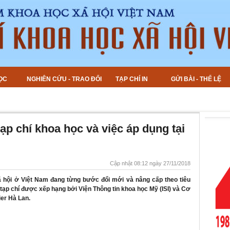
ỌC
NGHIÊN CỨU - TRAO ĐỔI
TẠP CHÍ IN
GỬI BÀI - THỂ LỆ
ạp chí khoa học và việc áp dụng tại
Cập nhật 08:12 ngày 27/11/2018
xã hội ở Việt Nam đang từng bước đổi mới và nâng cấp theo tiêu
c tạp chí được xếp hạng bởi Viện Thông tin khoa học Mỹ (ISI) và Cơ
ier Hà Lan.