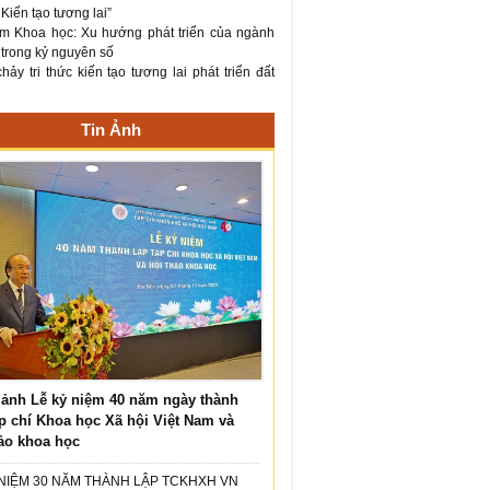
– Kiến tạo tương lai”
m Khoa học: Xu hướng phát triển của ngành
 trong kỷ nguyên số
ảy tri thức kiến tạo tương lai phát triển đất
Tin Ảnh
ảnh Lễ kỷ niệm 40 năm ngày thành
p chí Khoa học Xã hội Việt Nam và
ảo khoa học
 NIỆM 30 NĂM THÀNH LẬP TCKHXH VN