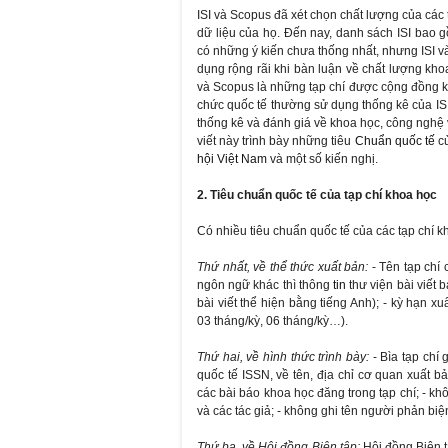
ISI và Scopus đã xét chọn chất lượng của các 
dữ liệu của họ. Đến nay, danh sách ISI bao 
có những ý kiến chưa thống nhất, nhưng ISI và
dụng rộng rãi khi bàn luận về chất lượng kho
và Scopus là những tạp chí được cộng đồng k
chức quốc tế thường sử dụng thống kê của ISI
thống kê và đánh giá về khoa học, công nghệ và
viết này trình bày những tiêu
Chuẩn quốc tế
c
hội Việt Nam
và một số kiến nghị.
2. Tiêu chuẩn quốc tế của tạp chí khoa học
Có nhiều tiêu chuẩn quốc tế của các tạp chí kh
Thứ nhất, về thể thức xuất bản:
- Tên tạp chí
ngôn ngữ khác thì thông
tin
thư viện bài viết b
bài viết thể hiện bằng tiếng Anh); - kỳ hạn xu
03 tháng/kỳ, 06 tháng/kỳ…).
Thứ hai, về hình thức trình bày:
- Bìa tạp chí
quốc tế ISSN, về tên, địa chỉ cơ quan xuất b
các bài báo khoa học đăng trong tạp chí; - kh
và các tác giả; - không ghi tên người phản bi
Thứ ba, về Hội đồng Biên tập:
Hội đồng Biên t