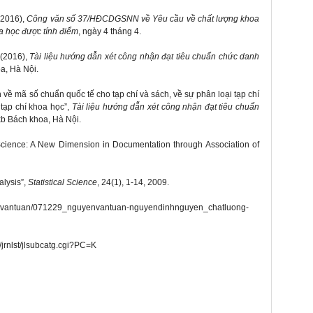
(2016),
Công văn số 37/HĐCDGSNN về Yêu cầu về chất lượng khoa
oa học được tính điểm
, ngày 4 tháng 4.
(2016),
Tài liệu hướng dẫn xét công nhận đạt tiêu chuẩn
chức danh
a, Hà Nội.
 về mã số chuẩn quốc tế cho tạp chí và sách, về sự phân loại tạp chí
 tạp chí khoa học”,
Tài liệu hướng dẫn xét công nhận đạt tiêu chuẩn
xb Bách khoa, Hà Nội.
Science: A New Dimension in Documentation through Association of
alysis”,
Statistical Science
, 24(1), 1-14, 2009.
uyenvantuan/071229_nguyenvantuan-nguyendinhnguyen_chatluong-
n/jrnlst/jlsubcatg.cgi?PC=K