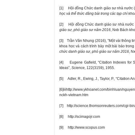
[1] Hội đồng Chức danh giáo sư nhà nước 
học và thể thức đăng bài trong các tạp chí kh
[2] Hội đồng Chức danh giáo sư nhà nước 
giáo sư, phó giáo sư năm 2016
, Nxb Bách kho
[3] Trần Văn Nhung (2016), ”Một vài thông tin
khoa học và cách trình bày một bài báo trong
chức danh giáo sư, phó giáo sư năm 2016
, N
[4] Eugene Gafield, “Citation Indexes for 
Ideas”,
Science,
122(3159), 1955.
[5] Adler, R., Ewing, J., Taylor, P., “Citation An
[6]iiihttp://www.ykhoanet.com/binhluan/ng
nckh-vietnam.htm
[7] http://science.thomsonreuters.com/cgi-bi
[8] http://scimagojr.com
[9] http://www.scopus.com