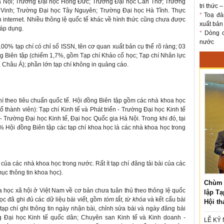
à Nội; Trường Đại học Hồng Đức; Trường Đại học Cần Thơ; Trường
tri thức 
Vinh; Trường Đại học Tây Nguyên; Trường Đại học Hà Tĩnh. Thực
*
Toạ đà
rên internet. Nhiều thông lệ quốc tế khác về hình thức cũng chưa được
xuất bản
 áp dụng.
*
Dòng ch
nước
00% tạp chí có chỉ số ISSN, tên cơ quan xuất bản cụ thể rõ ràng; 03
ng Biên tập (chiếm 1,7%, gồm Tạp chí Khảo cổ học; Tạp chí Nhân lực
 Châu Á); phần lớn tạp chí không in quảng cáo.
chí theo tiêu chuẩn quốc tế. Hội đồng Biên tập gồm các nhà khoa học
ố thành viên): Tạp chí Kinh tế và Phát triển - Trường Đại học Kinh tế
 Trường Đại học Kinh tế, Đại học Quốc gia Hà Nội. Trong khi đó, tại
 Hội đồng Biên tập các tạp chí khoa học là các nhà khoa học trong
của các nhà khoa học trong nước. Rất ít tạp chí đăng tải bài của các
ục thông tin khoa học).
Chùm 
hoa học xã hội ở Việt Nam về cơ bản chưa tuân thủ theo thông lệ quốc
lập Tạ
học đã ghi đủ các dữ liệu bài viết, gồm
tóm tắt, từ khóa
và kết cấu bài
Hội th
tạp chí ghi thông tin ngày nhận bài, chỉnh sửa bài và ngày đăng bài
ng Đại học Kinh tế quốc dân; Chuyên san Kinh tế và Kinh doanh -
LỄ KỶ