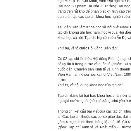
học Mở Tp. Hồ Chí Minh; Viện Đại học Mở H
Đại học Sư phạm Hà Nội 2; Trường Đại học 
trạng trên rất khó để phân biệt khi truy cập t
ban biên tập các tạp chí khoa học nghiên cứu
Tại Viện Hàn lâm Khoa học xã hội Việt Nam: 1
tạp chí không ghi học hàm, học vị của Hội đồ
khoa học xã hội; Tạp chí Nghiên cứu Ấn Độ và
Thứ ba,
về tổ chức Hội đồng Biên tập:
Có 02 tạp chí tổ chức Hội đồng Biên tập tạp 
có uy tín ở trong nước và quốc tế (chiếm 1/3 s
quốc dân; Chuyên san Kinh tế và Kinh doanh -
Viện Hàn lâm Khoa học xã hội Việt Nam, 100%
nước.
Thứ tư,
về nội dung khoa học của tạp chí:
Tạp chí đăng tải bài báo khoa học phần lớn là 
học giả nước ngoài (nếu có đăng, chủ yếu ở m
Thông tin, kết cấu bài viết của các tạp chí k
tế. Các tạp chí thuộc các cơ sở giáo dục đại 
gồm 4 mục chính theo thông lệ quốc tế. Có 4 
(gồm: Tạp chí Kinh tế và Phát triển - Trườ