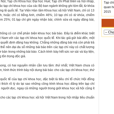
Nội; Tạp chí Khoa học Đại học Huế; Tạp chí Phát triển và hội nhập,
Tạp chi
các tạp chí khoa học của các Bộ ban ngành không ghi tóm tắt, từ khóa
quan hu
ng lệ quốc tế. Tại Viện Hàn lâm Khoa học xã hội Việt Nam, chỉ có 13
2015
nh, hoặc chỉ có tiếng Anh, chiếm 46%; 10 tạp chí có
từ khóa
, chiếm
iếm 25%; 01 tạp chí ghi ngày nhận bài, chỉnh sửa và ngày đăng bài,
không có cơ chế phản biện khoa học bài báo. Đây là điểm khác biệt
t Nam với các tạp chí khoa học quốc tế. Khi tác giả gửi bài đến, một
à quyết định đăng hay không. Chẳng những đăng bài mà còn phải trả
 thế nên đại đa số những bài báo trên các tạp chí này có chất lượng
cơ bản trong những bài báo. Cách trình bày hết sức sơ sài và tùy tiện,
 tôn trọng độc giả.
song, có hai nguyên nhân cần lưu tâm:
thứ nhất
, Việt Nam chưa có
, hình thức trình bày nội dung bài báo cho các tạp chí khoa học;
thứ
ốc tế của tạp chí khoa học, đặc biệt là tiêu chí tổ chức Hội đồng
 thích rõ lý do tại sao những công trình khoa học đăng trên tạp chí
 người đọc, ngay cả những người trong giới khoa học xã hội cũng ít
cho các tạp chí khoa học xã hội Việt Nam trong hội nhập tiêu chuẩn