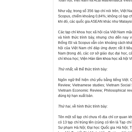
Toán học Việt Nam và Acta Mathematica Vi
Như vậy, trong số 356 tạp chí nói trên, Việt 
Scopus, chiếm khoảng 0,84%; không có tạp c
khi đó, các quốc gia ASEAN khác như Malaysia
Các tạp chí khoa học xã hội của Việt Nam mặc
và hình thức trình bày, nhưng cho đến nay v
thống ISI và Scopus vẫn còn khoảng cách khá l
hội của Việt Nam chỉ đáp ứng được rất ít tiêu
Nam (trong đó, các cơ sở giáo dục đại học, c
chí khoa học;
Viện Hàn lâm khoa học xã hội
Vi
Thứ nhất,
về thể thức trình bày:
Ngôn ngữ thể hiện chủ yếu bằng tiếng Việt. 
Review; Vietnamese studies; Vietnam Socia
Vietnam Economic Review; Philosophical rev
đúng kỳ hạn xuất bản.
Thứ hai
, về hình thức trình bày:
Tên một số tạp chí chưa rõ địa chỉ cơ quan kh
có 13 tạp chí trùng tên (cùng có tên là Tạp c
Sư phạm Hà Nội; Đại học Quốc gia Hà Nội; 