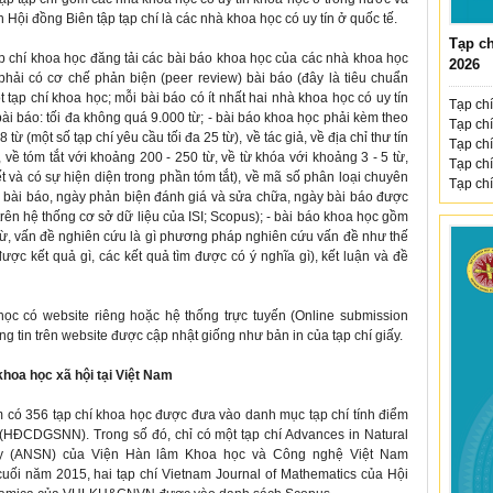
n Hội đồng Biên tập tạp chí là các nhà khoa học có uy tín ở quốc tế.
Tạp ch
p chí khoa học đăng tải các bài báo khoa học của các nhà khoa học
2026
 phải có cơ chế phản biện (peer review) bài báo (đây là tiêu chuẩn
tạp chí khoa học; mỗi bài báo có ít nhất hai nhà khoa học có uy tín
Tạp chí
ài báo: tối đa không quá 9.000 từ; - bài báo khoa học phải kèm theo
Tạp chí
 từ (một số tạp chí yêu cầu tối đa 25 từ), về tác giả, về địa chỉ thư tín
Tạp chí
 về tóm tắt với khoảng 200 - 250 từ, về từ khóa với khoảng 3 - 5 từ,
Tạp chí
t và có sự hiện diện trong phần tóm tắt), về mã số phân loại chuyên
Tạp chí
 bài báo, ngày phản biện đánh giá và sửa chữa, ngày bài báo được
trên hệ thống cơ sở dữ liệu của ISI; Scopus); - bài báo khoa học gồm
 từ, vấn đề nghiên cứu là gì phương pháp nghiên cứu vấn đề như thế
ược kết quả gì, các kết quả tìm được có ý nghĩa gì), kết luận và đề
học có website riêng hoặc hệ thống trực tuyến (Online submission
ông tin trên website được cập nhật giống như bản in của tạp chí giấy.
khoa học xã hội tại Việt Nam
 có 356 tạp chí khoa học được đưa vào danh mục tạp chí tính điểm
HĐCDGSNN). Trong số đó, chỉ có một tạp chí Advances in Natural
gy (ANSN) của Viện Hàn lâm Khoa học và Công nghệ Việt Nam
 năm 2015, hai tạp chí Vietnam Journal of Mathematics của Hội