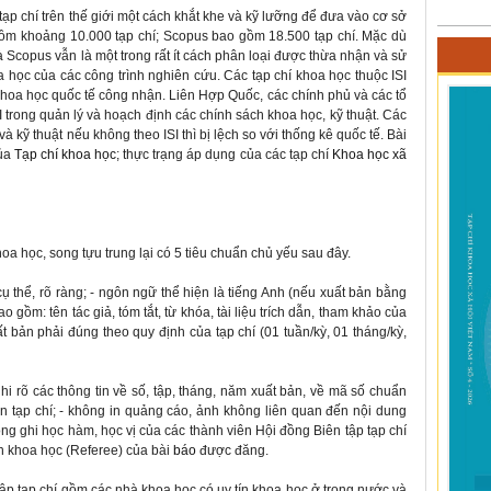
tạp chí trên thế giới một cách khắt khe và kỹ lưỡng để đưa vào cơ sở
gồm khoảng 10.000 tạp chí; Scopus bao gồm 18.500 tạp chí. Mặc dù
 Scopus vẫn là một trong rất ít cách phân loại được thừa nhận và sử
a học của các công trình nghiên cứu. Các tạp chí khoa học thuộc ISI
hoa học quốc tế công nhận. Liên Hợp Quốc, các chính phủ và các tổ
 trong quản lý và hoạch định các chính sách khoa học, kỹ thuật. Các
 kỹ thuật nếu không theo ISI thì bị lệch so với thống kê quốc tế. Bài
ủa
Tạp chí khoa học
; thực trạng áp dụng của các tạp chí
Khoa học xã
oa học, song tựu trung lại có 5 tiêu chuẩn chủ yếu sau đây.
 cụ thể, rõ ràng; - ngôn ngữ thể hiện là tiếng Anh (nếu xuất bản bằng
ao gồm: tên tác giả, tóm tắt, từ khóa, tài liệu trích dẫn, tham khảo của
ất bản phải đúng theo quy định của tạp chí (01 tuần/kỳ, 01 tháng/kỳ,
 ghi rõ các thông tin về số, tập, tháng, năm xuất bản, về mã số chuẩn
ản tạp chí; - không in quảng cáo, ảnh không liên quan đến nội dung
ông ghi học hàm, học vị của các thành viên Hội đồng Biên tập tạp chí
ện khoa học (Referee) của bài
báo
được đăng.
ập tạp chí gồm các nhà khoa học có uy tín khoa học ở trong nước và