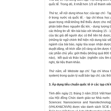
quốc tế. Trong đó, ít nhất hơn 1/3 số thành viê
Thứ tư, về nội dung khoa học của tạp chí:
- Tạ
ở trong nước và quốc tế; - tạp chí khoa học
quan trọng nhất không thể thiếu được cho một 
phản biện theo nguyên tắc kín; - dung lượng b
các thông tin về: tên bài báo với khoảng 15 - 18
của tác giả để người đọc có thể liên hệ được,
(những từ ngữ chính thể hiện nội dung bài viế
ngành của bài báo, ngày tòa soạn nhận được
duyệt đăng, về trích dẫn (rõ ràng và tìm được 
các phần chủ yếu: giới thiệu (không quá 800
nào), kết quả và thảo luận: (nghiên cứu tìm đ
nghị, tài liệu tham khảo.
Thứ năm, về Website tạp chí:
Tạp chí khoa 
system) trong quản lý xuất bản tạp chí; các th
3. Áp dụng tiêu chuẩn quốc tế ở các tạp chí 
Tính đến ngày 21 tháng 3 năm 2016 Việt Nam
của Hội đồng Chức danh giáo sư Nhà nước (
Sciences: Nanoscience and Nanotechnolo
(VHLKH&CNVN) được vào danh sách SCIE cuối