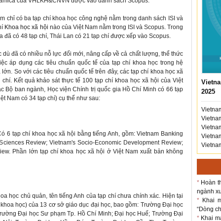
etnamica của VHLKH&CNVN được vào danh sách Scopus.
Nam chỉ có ba tạp chí khoa học công nghệ nằm trong danh sách ISI và
hí
Khoa học xã hội
nào của Việt Nam nằm trong ISI và Scopus. Trong
 đã có 48 tạp chí, Thái Lan có 21 tạp chí được xếp vào Scopus.
 dù đã có nhiều nỗ lực đổi mới, nâng cấp về cả chất lượng, thể thức
iệc áp dụng các tiêu chuẩn quốc tế của tạp chí khoa học trong hệ
ớn. So với các tiêu chuẩn quốc tế trên đây, các tạp chí khoa học xã
 chí. Kết quả khảo sát thực tế 100 tạp chí khoa học xã hội của Việt
Vietna
ác Bộ ban ngành, Học viện Chính trị quốc gia Hồ Chí Minh có 66 tạp
2025
ệt Nam có 34 tạp chí) cụ thể như sau:
Vietnam
Vietnam
Vietnam
Có 6 tạp chí khoa học xã hội bằng tiếng Anh, gồm: Vietnam Banking
Vietnam
l Sciences Review; Vietnam's Socio-Economic Development Review;
Vietnam
iew. Phần lớn tạp chí khoa học xã hội ở Việt Nam xuất bản không
*
Hoàn th
ngành xu
oa học chủ quản, tên tiếng Anh của tạp chí chưa chính xác. Hiện tại
*
Khai m
hí khoa học) của 13 cơ sở giáo dục đại học, bao gồm: Trường Đại học
“Dòng chả
Trường Đại học Sư phạm Tp. Hồ Chí Minh; Đại học Huế; Trường Đại
*
Khai m