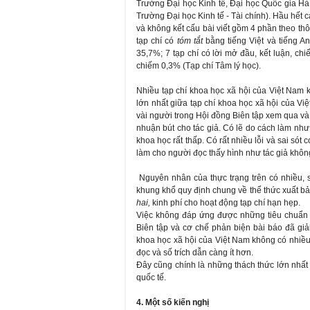
Trường Đại học Kinh tế, Đại học Quốc gia Hà 
Trường Đại học Kinh tế - Tài chính). Hầu hết 
và không kết cấu bài viết gồm 4 phần theo thô
tạp chí có
tóm tắt
bằng tiếng Việt và tiếng A
35,7%; 7 tạp chí có lời mở đầu, kết luận, ch
chiếm 0,3% (Tạp chí Tâm lý học).
Nhiều tạp chí khoa học xã hội của Việt Nam 
lớn nhất giữa tạp chí khoa học xã hội của Việ
vài người trong Hội đồng Biên tập xem qua v
nhuận bút cho tác giả. Có lẽ do cách làm như
khoa học rất thấp. Có rất nhiều lỗi và sai sót 
làm cho người đọc thấy hình như tác giả không
Nguyên nhân của thực trạng trên có nhiều, 
khung khổ quy định chung về thể thức xuất bản
hai,
kinh phí cho hoạt động tạp chí hạn hẹp.
Việc không đáp ứng được những tiêu chuẩn qu
Biên tập và cơ chế phản biện bài báo đã giải
khoa học xã hội của Việt Nam không có nhiều
đọc và số trích dẫn càng ít hơn.
Đây cũng chính là những thách thức lớn nhất 
quốc tế.
4. Một số kiến nghị