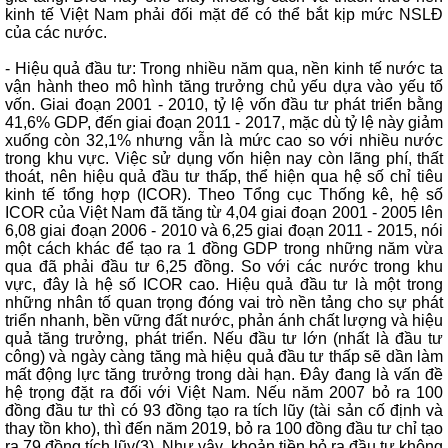
kinh tế Việt Nam phải đối mặt để có thể bắt kịp mức NSLĐ
của các nước.
- Hiệu quả đầu tư: Trong nhiều năm qua, nền kinh tế nước ta
vận hành theo mô hình tăng trưởng chủ yếu dựa vào yếu tố
vốn. Giai đoạn 2001 - 2010, tỷ lệ vốn đầu tư phát triển bằng
41,6% GDP, đến giai đoạn 2011 - 2017, mặc dù tỷ lệ này giảm
xuống còn 32,1% nhưng vẫn là mức cao so với nhiều nước
trong khu vực. Việc sử dụng vốn hiện nay còn lãng phí, thất
thoát, nên hiệu quả đầu tư thấp, thể hiện qua hệ số chỉ tiêu
kinh tế tổng hợp (ICOR). Theo Tổng cục Thống kê, hệ số
ICOR của Việt Nam đã tăng từ 4,04 giai đoạn 2001 - 2005 lên
6,08 giai đoạn 2006 - 2010 và 6,25 giai đoạn 2011 - 2015, nói
một cách khác để tạo ra 1 đồng GDP trong những năm vừa
qua đã phải đầu tư 6,25 đồng. So với các nước trong khu
vực, đây là hệ số ICOR cao. Hiệu quả đầu tư là một trong
những nhân tố quan trọng đóng vai trò nền tảng cho sự phát
triển nhanh, bền vững đất nước, phản ánh chất lượng và hiệu
quả tăng trưởng, phát triển. Nếu đầu tư lớn (nhất là đầu tư
công) và ngày càng tăng mà hiệu quả đầu tư thấp sẽ dần làm
mất động lực tăng trưởng trong dài hạn. Đây đang là vấn đề
hệ trọng đặt ra đối với Việt Nam. Nếu năm 2007 bỏ ra 100
đồng đầu tư thì có 93 đồng tạo ra tích lũy (tài sản cố định và
thay tồn kho), thì đến năm 2019, bỏ ra 100 đồng đầu tư chỉ tạo
ra 79 đồng tích lũy(3). Như vậy, khoản tiền bỏ ra đầu tư không