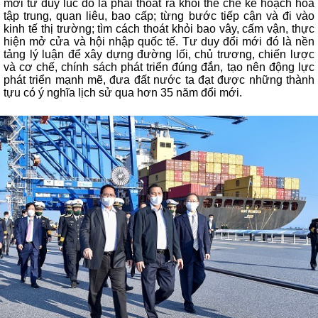
mới tư duy lúc đó là phải thoát ra khỏi thể chế kế hoạch hóa
tập trung, quan liêu, bao cấp; từng bước tiếp cận và đi vào
kinh tế thị trường; tìm cách thoát khỏi bao vây, cấm vận, thực
hiện mở cửa và hội nhập quốc tế. Tư duy đổi mới đó là nền
tảng lý luận để xây dựng đường lối, chủ trương, chiến lược
và cơ chế, chính sách phát triển đúng đắn, tạo nên động lực
phát triển mạnh mẽ, đưa đất nước ta đạt được những thành
tựu có ý nghĩa lịch sử qua hơn 35 năm đổi mới.