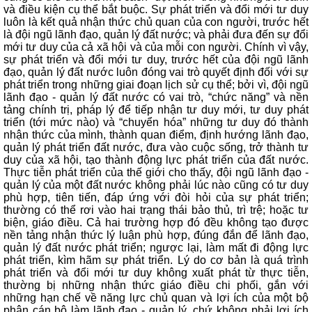
và điều kiện cụ thể bắt buộc. Sự phát triển và đổi mới tư duy
luôn là kết quả nhận thức chủ quan của con người, trước hết
là đội ngũ lãnh đạo, quản lý đất nước; và phải đưa đến sự đổi
mới tư duy của cả xã hội và của mỗi con người. Chính vì vậy,
sự phát triển và đổi mới tư duy, trước hết của đội ngũ lãnh
đạo, quản lý đất nước luôn đóng vai trò quyết định đối với sự
phát triển trong những giai đoạn lịch sử cụ thể; bởi vì, đội ngũ
lãnh đạo - quản lý đất nước có vai trò, “chức năng” và nền
tảng chính trị, pháp lý để tiếp nhận tư duy mới, tư duy phát
triển (tới mức nào) và “chuyển hóa” những tư duy đó thành
nhận thức của mình, thành quan điểm, định hướng lãnh đạo,
quản lý phát triển đất nước, đưa vào cuộc sống, trở thành tư
duy của xã hội, tạo thành động lực phát triển của đất nước.
Thực tiễn phát triển của thế giới cho thấy, đội ngũ lãnh đạo -
quản lý của một đất nước không phải lúc nào cũng có tư duy
phù hợp, tiên tiến, đáp ứng với đòi hỏi của sự phát triển;
thường có thể rơi vào hai trạng thái bảo thủ, trì trệ; hoặc tư
biện, giáo điều. Cả hai trường hợp đó đều không tạo được
nền tảng nhận thức lý luận phù hợp, đúng đắn để lãnh đạo,
quản lý đất nước phát triển; ngược lại, làm mất đi động lực
phát triển, kìm hãm sự phát triển. Lý do cơ bản là quá trình
phát triển và đổi mới tư duy không xuất phát từ thực tiễn,
thường bị những nhận thức giáo điều chi phối, gắn với
những hạn chế về năng lực chủ quan và lợi ích của một bộ
phận cán bộ làm lãnh đạo - quản lý, chứ không phải lợi ích