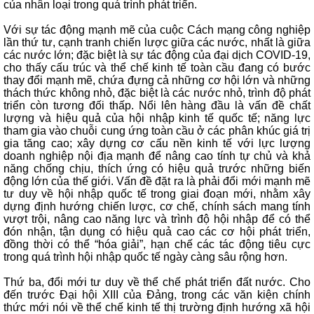
của nhân loại trong quá trình phát triển.
Với sự tác động mạnh mẽ của cuộc Cách mạng công nghiệp
lần thứ tư, cạnh tranh chiến lược giữa các nước, nhất là giữa
các nước lớn; đặc biệt là sự tác động của đại dịch COVID-19,
cho thấy cấu trúc và thể chế kinh tế toàn cầu đang có bước
thay đổi mạnh mẽ, chứa đựng cả những cơ hội lớn và những
thách thức không nhỏ, đặc biệt là các nước nhỏ, trình độ phát
triển còn tương đối thấp. Nổi lên hàng đầu là vấn đề chất
lượng và hiệu quả của hội nhập kinh tế quốc tế; năng lực
tham gia vào chuỗi cung ứng toàn cầu ở các phân khúc giá trị
gia tăng cao; xây dựng cơ cấu nền kinh tế với lực lượng
doanh nghiệp nội địa mạnh để nâng cao tính tự chủ và khả
năng chống chịu, thích ứng có hiệu quả trước những biến
động lớn của thế giới. Vấn đề đặt ra là phải đổi mới mạnh mẽ
tư duy về hội nhập quốc tế trong giai đoạn mới, nhằm xây
dựng định hướng chiến lược, cơ chế, chính sách mang tính
vượt trội, nâng cao năng lực và trình độ hội nhập để có thể
đón nhận, tận dụng có hiệu quả cao các cơ hội phát triển,
đồng thời có thể “hóa giải”, hạn chế các tác động tiêu cực
trong quá trình hội nhập quốc tế ngày càng sâu rộng hơn.
Thứ ba, đổi mới tư duy về thể chế phát triển đất nước. Cho
đến trước Đại hội XIII của Đảng, trong các văn kiện chính
thức mới nói về thể chế kinh tế thị trường định hướng xã hội