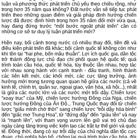
luận và phương thức phát triển chủ yếu theo chiều rộng, như
trong hơn 35 năm qua không? Đất nước vẫn sẽ tiếp tục phát
triển theo những quan điểm và giải pháp định hướng chiến
lược đã được định hình trong hơn 35 năm đổi mới vừa qua,
hay đang đứng trước “một bước ngoặt phát triển” cần có
những cơ sở tư duy lý luận phát triển mới?
Hiện nay, bối cảnh trong nước có nhiều thay đổi, tiền đề và
điều kiện phát triển đã khác; bối cảnh quốc tế không còn như
khi tồn tại “hai phe, bốn mâu thuẫn”. Lợi ích quốc gia, dân tộc
trở thành động lực chủ đạo chi phối quan hệ quốc tế; quá
trình toàn cầu hóa, quốc tế hóa, tùy thuộc lẫn nhau, hợp tác
với nhau song hành với cạnh tranh - đấu tranh, hình thành
các liên kết mới, các khối mới, các cực tăng trưởng, ảnh
hưởng mới trong tương quan quan hệ giữa các nước (cả về
kinh tế, chính trị, quân sự, ngoại giao, văn hóa, xã hội...), nhất
là giữa các nước lớn và các nước mới trỗi dậy. Chiến lược
“xoay trục” của Mỹ, chiến lược hướng Đông của Nga, chiến
lược hướng Đông của Ấn Độ... Trung Quốc thay đổi từ chiến
lược “giấu mình chờ thời” sang chiến lược “trỗi dậy hòa bình”
đến “giấc mơ Trung Hoa”, từ “đứng dậy” đến “giàu lên” và nay
là “mạnh lên”, với tham vọng vươn lên giữ vai trò chủ đạo
ngày càng tăng trong việc kiến tạo các trật tự thế giới và quốc
tế. Đồng thời, đang có sự trỗi dậy của chủ nghĩa dân tộc cực
đoan, chủ nghĩa bảo hộ, chống lại quá trình toàn cầu hóa, đòi