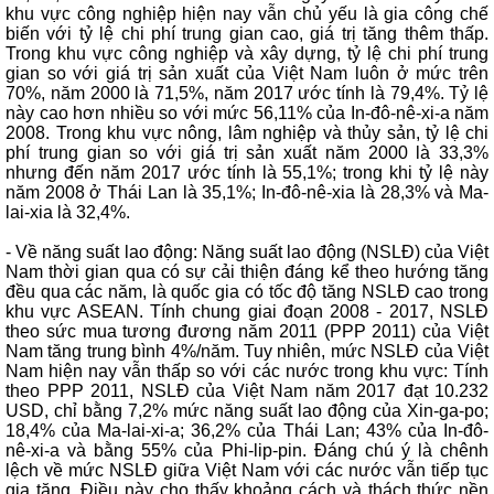
khu vực công nghiệp hiện nay vẫn chủ yếu là gia công chế
biến với tỷ lệ chi phí trung gian cao, giá trị tăng thêm thấp.
Trong khu vực công nghiệp và xây dựng, tỷ lệ chi phí trung
gian so với giá trị sản xuất của Việt Nam luôn ở mức trên
70%, năm 2000 là 71,5%, năm 2017 ước tính là 79,4%. Tỷ lệ
này cao hơn nhiều so với mức 56,11% của In-đô-nê-xi-a năm
2008. Trong khu vực nông, lâm nghiệp và thủy sản, tỷ lệ chi
phí trung gian so với giá trị sản xuất năm 2000 là 33,3%
nhưng đến năm 2017 ước tính là 55,1%; trong khi tỷ lệ này
năm 2008 ở Thái Lan là 35,1%; In-đô-nê-xia là 28,3% và Ma-
lai-xia là 32,4%.
- Về năng suất lao động: Năng suất lao động (NSLĐ) của Việt
Nam thời gian qua có sự cải thiện đáng kể theo hướng tăng
đều qua các năm, là quốc gia có tốc độ tăng NSLĐ cao trong
khu vực ASEAN. Tính chung giai đoạn 2008 - 2017, NSLĐ
theo sức mua tương đương năm 2011 (PPP 2011) của Việt
Nam tăng trung bình 4%/năm. Tuy nhiên, mức NSLĐ của Việt
Nam hiện nay vẫn thấp so với các nước trong khu vực: Tính
theo PPP 2011, NSLĐ của Việt Nam năm 2017 đạt 10.232
USD, chỉ bằng 7,2% mức năng suất lao động của Xin-ga-po;
18,4% của Ma-lai-xi-a; 36,2% của Thái Lan; 43% của In-đô-
nê-xi-a và bằng 55% của Phi-lip-pin. Đáng chú ý là chênh
lệch về mức NSLĐ giữa Việt Nam với các nước vẫn tiếp tục
gia tăng. Điều này cho thấy khoảng cách và thách thức nền