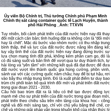
Ủy viên Bộ Chính trị, Thủ tướng Chính phủ Phạm Minh
Chính thị sát cảng container quốc tế Lạch Huyện, thành
phố Hải Phòng _Ảnh: TTXVN
Tuy nhiên, bối cảnh phát triển của đất nước hiện nay đã thay
đổi một cách căn bản; tình huống đặt ra không còn là “đổi mới
hay là chết”. Mặc dù bước vào nhóm nước có thu nhập trung
bình thấp, thế và lực của đất nước được nâng lên đáng kể;
tuy vậy tình thế của đất nước hiện nay đang đứng trước sự
lựa chọn mang tính đột phá, không kém phần cam go, đó là
có đủ sáng suốt và bản lĩnh để vượt qua tư duy thành tích, tự
hài lòng và “yên tâm” với những kết quả đã đạt được để đưa
đất nước vượt lên thành quốc gia hùng cường, phồn vinh,
sánh vai với các cường quốc năm châu; hay để bị tụt hậu, rơi
vào bẫy thu nhập trung bình. Đó là xuất phát điểm tư duy bao
trùm chi phối toàn bộ quá trình đổi mới và phát triển đất nước
trong giai đoạn 2021 - 2030.
Câu hỏi bao trùm đặt ra là liệu có thể tạo được động lực
mạnh mẽ cho sự phát triển của đất nước trong giai đoạn mới,
phát triển theo chiều sâu trên nền tảng của khoa học - công
nghệ và đổi mới sáng tạo, chỉ với chủ yếu bằng thể chế, cơ
chế và những giải pháp vẫn trong khuôn khổ của nhận thức lý