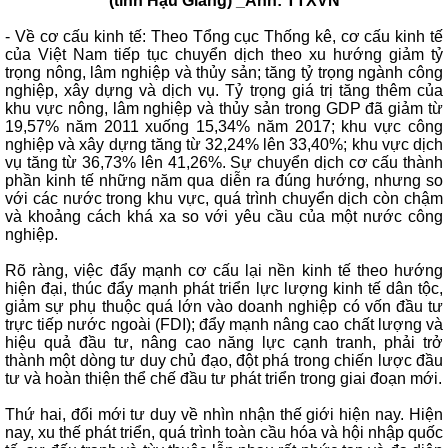
(tỉnh Hậu Giang) _Ảnh: TTXVN
- Về cơ cấu kinh tế: Theo Tổng cục Thống kê, cơ cấu kinh tế
của Việt Nam tiếp tục chuyển dịch theo xu hướng giảm tỷ
trọng nông, lâm nghiệp và thủy sản; tăng tỷ trọng ngành công
nghiệp, xây dựng và dịch vụ. Tỷ trọng giá trị tăng thêm của
khu vực nông, lâm nghiệp và thủy sản trong GDP đã giảm từ
19,57% năm 2011 xuống 15,34% năm 2017; khu vực công
nghiệp và xây dựng tăng từ 32,24% lên 33,40%; khu vực dịch
vụ tăng từ 36,73% lên 41,26%. Sự chuyển dịch cơ cấu thành
phần kinh tế những năm qua diễn ra đúng hướng, nhưng so
với các nước trong khu vực, quá trình chuyển dịch còn chậm
và khoảng cách khá xa so với yêu cầu của một nước công
nghiệp.
Rõ ràng, việc đẩy mạnh cơ cấu lại nền kinh tế theo hướng
hiện đại, thúc đẩy mạnh phát triển lực lượng kinh tế dân tộc,
giảm sự phụ thuộc quá lớn vào doanh nghiệp có vốn đầu tư
trực tiếp nước ngoài (FDI); đẩy mạnh nâng cao chất lượng và
hiệu quả đầu tư, nâng cao năng lực cạnh tranh, phải trở
thành một dòng tư duy chủ đạo, đột phá trong chiến lược đầu
tư và hoàn thiện thể chế đầu tư phát triển trong giai đoạn mới.
Thứ hai, đổi mới tư duy về nhìn nhận thế giới hiện nay. Hiện
nay, xu thế phát triển, quá trình toàn cầu hóa và hội nhập quốc