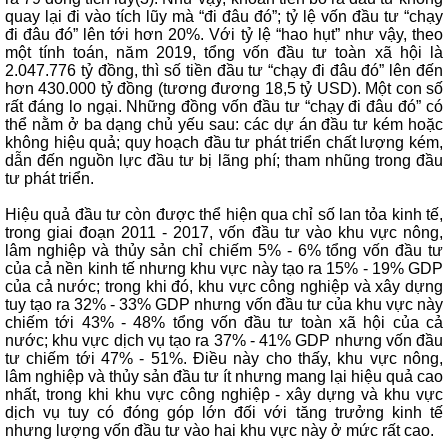
quay lại đi vào tích lũy mà “đi đâu đó”; tỷ lệ vốn đầu tư “chạy
đi đâu đó” lên tới hơn 20%. Với tỷ lệ “hao hụt” như vậy, theo
một tính toán, năm 2019, tổng vốn đầu tư toàn xã hội là
2.047.776 tỷ đồng, thì số tiền đầu tư “chạy đi đâu đó” lên đến
hơn 430.000 tỷ đồng (tương đương 18,5 tỷ USD). Một con số
rất đáng lo ngại. Những đồng vốn đầu tư “chạy đi đâu đó” có
thể nằm ở ba dạng chủ yếu sau: các dự án đầu tư kém hoặc
không hiệu quả; quy hoạch đầu tư phát triển chất lượng kém,
dẫn đến nguồn lực đầu tư bị lãng phí; tham nhũng trong đầu
tư phát triển.
Hiệu quả đầu tư còn được thể hiện qua chỉ số lan tỏa kinh tế,
trong giai đoạn 2011 - 2017, vốn đầu tư vào khu vực nông,
lâm nghiệp và thủy sản chỉ chiếm 5% - 6% tổng vốn đầu tư
của cả nền kinh tế nhưng khu vực này tạo ra 15% - 19% GDP
của cả nước; trong khi đó, khu vực công nghiệp và xây dựng
tuy tạo ra 32% - 33% GDP nhưng vốn đầu tư của khu vực này
chiếm tới 43% - 48% tổng vốn đầu tư toàn xã hội của cả
nước; khu vực dịch vụ tạo ra 37% - 41% GDP nhưng vốn đầu
tư chiếm tới 47% - 51%. Điều này cho thấy, khu vực nông,
lâm nghiệp và thủy sản đầu tư ít nhưng mang lại hiệu quả cao
nhất, trong khi khu vực công nghiệp - xây dựng và khu vực
dịch vụ tuy có đóng góp lớn đối với tăng trưởng kinh tế
nhưng lượng vốn đầu tư vào hai khu vực này ở mức rất cao.