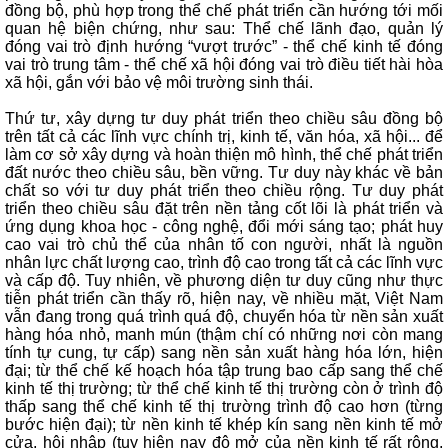
đồng bộ, phù hợp trong thể chế phát triển cần hướng tới mối
quan hệ biện chứng, như sau: Thể chế lãnh đạo, quản lý
đóng vai trò định hướng “vượt trước” - thể chế kinh tế đóng
vai trò trung tâm - thể chế xã hội đóng vai trò điều tiết hài hòa
xã hội, gắn với bảo vệ môi trường sinh thái.
Thứ tư, xây dựng tư duy phát triển theo chiều sâu đồng bộ
trên tất cả các lĩnh vực chính trị, kinh tế, văn hóa, xã hội... để
làm cơ sở xây dựng và hoàn thiện mô hình, thể chế phát triển
đất nước theo chiều sâu, bền vững. Tư duy này khác về bản
chất so với tư duy phát triển theo chiều rộng. Tư duy phát
triển theo chiều sâu đặt trên nền tảng cốt lõi là phát triển và
ứng dụng khoa học - công nghệ, đổi mới sáng tạo; phát huy
cao vai trò chủ thể của nhân tố con người, nhất là nguồn
nhân lực chất lượng cao, trình độ cao trong tất cả các lĩnh vực
và cấp độ. Tuy nhiên, về phương diện tư duy cũng như thực
tiễn phát triển cần thấy rõ, hiện nay, về nhiều mặt, Việt Nam
vẫn đang trong quá trình quá độ, chuyển hóa từ nền sản xuất
hàng hóa nhỏ, manh mún (thậm chí có những nơi còn mang
tính tự cung, tự cấp) sang nền sản xuất hàng hóa lớn, hiện
đại; từ thể chế kế hoạch hóa tập trung bao cấp sang thể chế
kinh tế thị trường; từ thể chế kinh tế thị trường còn ở trình độ
thấp sang thể chế kinh tế thị trường trình độ cao hơn (từng
bước hiện đại); từ nền kinh tế khép kín sang nền kinh tế mở
cửa, hội nhập (tuy hiện nay độ mở của nền kinh tế rất rộng,