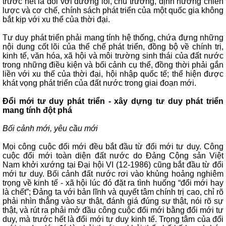
trước hết là đối với đường lối, chủ trương, định hướng chiến
lược và cơ chế, chính sách phát triển của một quốc gia không
bắt kịp với xu thế của thời đại.
Tư duy phát triển phải mang tính hệ thống, chứa đựng những
nội dung cốt lõi của thể chế phát triển, đồng bộ về chính trị,
kinh tế, văn hóa, xã hội và môi trường sinh thái của đất nước
trong những điều kiện và bối cảnh cụ thể, đồng thời phải gắn
liền với xu thế của thời đại, hội nhập quốc tế; thể hiện được
khát vọng phát triển của đất nước trong giai đoạn mới.
Đổi mới tư duy phát triển - xây dựng tư duy phát triển
mang tính đột phá
Bối cảnh mới, yêu cầu mới
Mọi công cuộc đổi mới đều bắt đầu từ đổi mới tư duy. Công
cuộc đổi mới toàn diện đất nước do Đảng Cộng sản Việt
Nam khởi xướng tại Đại hội VI (12-1986) cũng bắt đầu từ đổi
mới tư duy. Bối cảnh đất nước rơi vào khủng hoảng nghiêm
trọng về kinh tế - xã hội lúc đó đặt ra tình huống “đổi mới hay
là chết”; Đảng ta với bản lĩnh và quyết tâm chính trị cao, chỉ rõ
phải nhìn thẳng vào sự thật, đánh giá đúng sự thật, nói rõ sự
thật, và rút ra phải mở đầu công cuộc đổi mới bằng đổi mới tư
duy, mà trước hết là đổi mới tư duy kinh tế. Trọng tâm của đổi