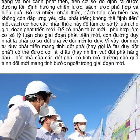
trạng và bối cảnh phát triển, trên cơ sở đó định ra được
đường lối, định hướng chiến lược, sách lược phù hợp và
hiệu quả. Bởi vì nhiều nhận thức, cách tiếp cận hiện nay
không còn đáp ứng yêu cầu phát triển; không thể “tịnh tiến”
một cách cơ học các nhận thức này để làm cơ sở lý luận cho
giai đoạn phát triển mới. Để có nhận thức mới - phù hợp làm
cơ sở lý luận cho giai đoạn phát triển mới, con đường duy
nhất là phải có sự đột phá về đổi mới tư duy. Vì vậy, đổi mới
tư duy phát triển mang tính đột phá (hay gọi là “tư duy đột
phá”) có thể được coi là khâu (hay nhiệm vụ) đột phá hàng
đầu - đột phá của các đột phá, có tính mở đường cho quá
trình đổi mới mang tính bước ngoặt trong giai đoạn mới.