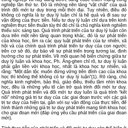
nghiệp lần thứ tư. Đó là những nền tảng “vật chất” của quá
trình đổi mới tư duy trong mỗi thời đại. Tuy nhiên, điều đó
không có nghĩa là tư duy lý luận chỉ là hệ quả và đi sau sự
vận động của thực tiễn. Nếu tư duy lý luận chỉ dựa trên kinh
nghiệm thực tiễn thuần túy thì đó chỉ là chủ nghĩa kinh nghiệm
thiếu sức sáng tạo. Quá trình phát triển của tư duy lý luận còn
dựa trên một nền tảng quan trọng khác, đó là sự phát triển
của khoa học, tìm ra các quy luật phát triển của tự nhiên, xã
hội và của chính quá trình phát triển tư duy của con người;
trên cơ sở đó, dự báo về sự phát triển trong tương lai, định
hướng cho sự phát triển. Về mối quan hệ biện chứng giữa tư
duy lý luận và khoa học, Ph. Ăng-ghen chỉ rõ, tư duy lý luận
phải gắn liền với khoa học, nhất là khoa học tự nhiên, và
rằng: “Một dân tộc muốn đứng vững trên đỉnh cao của khoa
học thì không thể không có tư duy lý luận”(1). Rõ ràng, chủ
nghĩa kinh nghiệm, bảo thủ, giáo điều, thiếu tầm nhìn khoa
học, đều là những yếu tố cản trở quá trình đổi mới tư duy.
Quá trình phát triển và đổi mới tư duy luôn là quá trình “kết
nối” những giá trị tư duy của các giai đoạn trước với các giá
trị tư duy của hiện tại, gắn với sự vận động của thực tiễn, để
hình thành những giá trị tư duy phát triển mang tính khoa học
cho giai đoạn mới (đáp ứng yêu cầu phát triển của giai đoạn
mới).