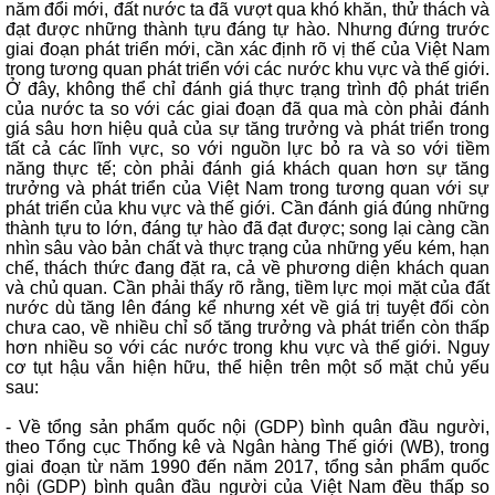
năm đổi mới, đất nước ta đã vượt qua khó khăn, thử thách và
đạt được những thành tựu đáng tự hào. Nhưng đứng trước
giai đoạn phát triển mới, cần xác định rõ vị thế của Việt Nam
trong tương quan phát triển với các nước khu vực và thế giới.
Ở đây, không thể chỉ đánh giá thực trạng trình độ phát triển
của nước ta so với các giai đoạn đã qua mà còn phải đánh
giá sâu hơn hiệu quả của sự tăng trưởng và phát triển trong
tất cả các lĩnh vực, so với nguồn lực bỏ ra và so với tiềm
năng thực tế; còn phải đánh giá khách quan hơn sự tăng
trưởng và phát triển của Việt Nam trong tương quan với sự
phát triển của khu vực và thế giới. Cần đánh giá đúng những
thành tựu to lớn, đáng tự hào đã đạt được; song lại càng cần
nhìn sâu vào bản chất và thực trạng của những yếu kém, hạn
chế, thách thức đang đặt ra, cả về phương diện khách quan
và chủ quan. Cần phải thấy rõ rằng, tiềm lực mọi mặt của đất
nước dù tăng lên đáng kể nhưng xét về giá trị tuyệt đối còn
chưa cao, về nhiều chỉ số tăng trưởng và phát triển còn thấp
hơn nhiều so với các nước trong khu vực và thế giới. Nguy
cơ tụt hậu vẫn hiện hữu, thể hiện trên một số mặt chủ yếu
sau:
- Về tổng sản phẩm quốc nội (GDP) bình quân đầu người,
theo Tổng cục Thống kê và Ngân hàng Thế giới (WB), trong
giai đoạn từ năm 1990 đến năm 2017, tổng sản phẩm quốc
nội (GDP) bình quân đầu người của Việt Nam đều thấp so