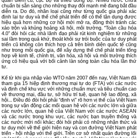
quan điểm cũ, cục bộ và thiếu đồng bộ. Nhiều nước chưa
chuẩn bị sẵn sàng cho những thay đổi mạnh mẽ đang bắt đầu
diễn ra. Do đó, nhân loại cũng như từng quốc gia phải xác
định lại tư duy và thể chế phát triển để có thể tận dụng được
hiệu quả hơn những cơ hội mới mở ra, đồng thời tránh các
xáo trộn và khủng hoảng xã hội, môi trường. “Toàn cầu hóa
4.0” đòi hỏi các nhà lãnh đạo phải rút kinh nghiệm từ những
sai lầm trong quá khứ, thoát khỏi sự trói buộc của tư duy phát
triển cũ không còn thích hợp cả trên bình diện quốc tế cũng
như trong mỗi quốc gia, để xây dựng thể chế phát triển tổng
hợp về kinh tế, chính trị, văn hóa, xã hội và môi trường thích
ứng có hiệu quả với bối cảnh làn sóng toàn cầu hóa lần thứ
tư.
Kể từ khi gia nhập vào WTO năm 2007 đến nay, Việt Nam đã
tham gia 15 hiệp định thương mại tự do (FTA) với các nước
và định chế khu vực với những chuẩn mực và tiêu chuẩn cao
về thương mại, đầu tư, sở hữu trí tuệ, quan hệ lao động, xã
hội... Điều đó đòi hỏi phải “định vị” rõ hơn vị thế của Việt Nam
trong sự vận động các mối quan hệ với các nước lớn và giữa
các nước lớn, quan hệ của Việt Nam với các nước ASEAN
và các nước trong khu vực, các nước bạn truyền thống và
các nước mới nổi khác; đòi hỏi phải có những nhận thức và
tư duy mới về thế giới hiện nay và con đường Việt Nam phát
triển - hội nhập với thế giới. Trên cơ sở nhất quán đường lối