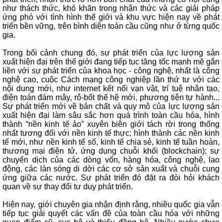
như thách thức, khó khăn trong nhận thức và các giải pháp
ứng phó với tình hình thế giới và khu vực hiện nay về phát
triển bền vững, trên bình diện toàn cầu cũng như ở từng quốc
gia.
Trong bối cảnh chung đó, sự phát triển của lực lượng sản
xuất hiện đại trên thế giới đang tiếp tục tăng tốc mạnh mẽ gắn
liền với sự phát triển của khoa học - công nghệ, nhất là công
nghệ cao, cuộc Cách mạng công nghiệp lần thứ tư với các
nội dung mới, như internet kết nối vạn vật, trí tuệ nhân tạo,
điện toán đám mây, rô-bốt thế hệ mới, phương tiện tự hành...
Sự phát triển mới về bản chất và quy mô của lực lượng sản
xuất hiện đại làm sâu sắc hơn quá trình toàn cầu hóa, hình
thành “nền kinh tế ảo” xuyên biên giới tách rời trong thống
nhất tương đối với nền kinh tế thực; hình thành các nền kinh
tế mới, như nền kinh tế số, kinh tế chia sẻ, kinh tế tuần hoàn,
thương mại điện tử, ứng dụng chuỗi khối (blockchain); sự
chuyển dịch của các dòng vốn, hàng hóa, công nghệ, lao
động, các làn sóng di dời các cơ sở sản xuất và chuỗi cung
ứng giữa các nước. Sự phát triển đó đặt ra đòi hỏi khách
quan về sự thay đổi tư duy phát triển.
Hiện nay, giới chuyên gia nhận định rằng, nhiều quốc gia vẫn
tiếp tục giải quyết các vấn đề của toàn cầu hóa với những