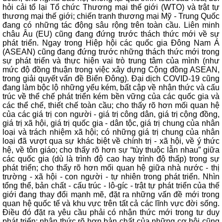
hỏi cải tổ lại Tổ chức Thương mại thế giới (WTO) và trật tự
thương mại thế giới; chiến tranh thương mại Mỹ - Trung Quốc
đang có những tác động sâu rộng trên toàn cầu. Liên minh
châu Âu (EU) cũng đang đứng trước thách thức mới về sự
phát triển. Ngay trong Hiệp hội các quốc gia Đông Nam Á
(ASEAN) cũng đang đứng trước những thách thức mới trong
sự phát triển và thực hiện vai trò trung tâm của mình (như
mức độ đồng thuận trong việc xây dựng Cộng đồng ASEAN,
trong giải quyết vấn đề Biển Đông). Đại dịch COVID-19 cũng
đang làm bộc lộ những yếu kém, bất cập về nhận thức và cấu
trúc về thể chế phát triển kém bền vững của các quốc gia và
các thể chế, thiết chế toàn cầu; cho thấy rõ hơn mối quan hệ
của các giá trị con người - giá trị công dân, giá trị cộng đồng,
giá trị xã hội, giá trị quốc gia - dân tộc, giá trị chung của nhân
loại và trách nhiệm xã hội; có những giá trị chung của nhân
loại đã vượt qua sự khác biệt về chính trị - xã hội, về ý thức
hệ, về tôn giáo; cho thấy rõ hơn sự “tùy thuộc lẫn nhau” giữa
các quốc gia (dù là trình độ cao hay trình độ thấp) trong sự
phát triển; cho thấy rõ hơn mối quan hệ giữa nhà nước - thị
trường - xã hội - con người - tự nhiên trong phát triển. Nhìn
tổng thể, bản chất - cấu trúc - lô-gíc - trật tự phát triển của thế
giới đang thay đổi mạnh mẽ, đặt ra những vấn đề mới trong
quan hệ quốc tế và khu vực trên tất cả các lĩnh vực đời sống.
Điều đó đặt ra yêu cầu phải có nhận thức mới trong tư duy
phát triển; nhận thức rõ hơn bản chất của những cơ hội cũng