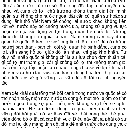
phát triển và ngoại giao độc lập, tự chủ, Việt Nam làm bạn với
tất cả các nước trên cơ sở tôn trọng độc lập, chủ quyền của
nhau và cùng có lợi, chủ trương không tham gia liên minh
quân sự, không cho nước ngoài đặt căn cứ quân sự hoặc sử
dụng lãnh thổ Việt Nam để chống lại nước khác, không liên
kết với nước này để chống nước kia, không sử dụng vũ lực
hoặc đe dọa sử dụng vũ lực trong quan hệ quốc tế. Nhưng
điều đó không có nghĩa là Việt Nam không cần xây dựng
quan hệ quốc tế trên cơ sở “lòng tin chiến lược” để có những
người bạn thân - bạn chí cốt với quan hệ bình đẳng, cùng có
lợi, sẵn sàng hỗ trợ, giúp đỡ lẫn nhau khi gặp khó khăn. Tư
duy hội nhập quốc tế không chỉ là sự lựa chọn đơn thuần cái
gì có lợi thì tham gia, cái gì không có lợi thì không tham gia,
mà còn là sự tùy thuộc lẫn nhau, cùng chia sẻ về lợi ích, trách
nhiệm, vừa hợp tác, vừa đấu tranh, dung hòa lợi ích giữa các
bên, trên cơ sở giữ vững các vấn đề cốt lõi có tính nguyên
tắc.
Xem xét khái quát tổng thể bối cảnh trong nước và quốc tế có
thể nhận thấy, hiện nay, nước ta đang ở một thời điểm có tính
bước ngoặt trong sự phát triển, nếu không vượt lên sẽ bị tụt
hậu xa hơn. Để tạo được động lực phát triển mạnh và bền
vững đòi hỏi phải có sự thay đổi về chất trong thể chế phát
triển đồng bộ ở tất cả các lĩnh vực. Điều này đặt ra phải có sự
đổi mới tư duy mang tính đột phá để nhận thức cho đúng thực