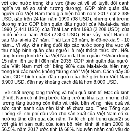
với các nước trong khu vực (theo cả về số tuyệt đối danh
nghĩa và số so sánh tương đương). GDP bình quân đầu
người của Việt Nam theo giá hiện hành năm 2017 đạt 2.389
USD, gấp trên 24 lần năm 1990 (98 USD), nhưng chỉ tương
đương mức GDP bình quân đầu người của Ma-lai-xia năm
1990 (2.441 USD); của Thái Lan năm 1993 (2.208 USD); của
In-đô-nê-xia năm 2008 (2.300 USD). Như vậy, Việt Nam đi
sau Ma-lai-xia 27 năm, Thái Lan 23 năm, In-đô-nê-xia 9 - 10
năm... Vì vậy, khả năng đuổi kịp các nước trong khu vực về
thu nhập bình quân đầu người là một thách thức lớn. Nếu
tăng trưởng kinh tế của Việt Nam đạt bình quân 7%/năm trong
15 năm liên tục thì đến năm 2035, GDP bình quân đầu người
của Việt Nam mới chỉ bằng 98% của Ma-lai-xia hiện nay,
trong khi các nước không “đứng chờ” Việt Nam. Cách đây 30
năm, GDP bình quân đầu người của thế giới hơn Việt Nam
3.900 USD, đến nay khoảng cách đã là hơn 8.000 USD.
- Về chất lượng tăng trưởng và hiệu quả kinh tế: Mặc dù kinh
tế Việt Nam có những bước tăng trưởng khá cao, nhưng chất
lượng tăng trưởng còn thấp và thiếu bền vững, hiệu quả và
sức cạnh tranh của nền kinh tế chưa cao. Theo Tổng cục
Thống kê, chi phí đầu vào cho sản xuất của Việt Nam có xu
hướng tăng dần qua các năm. Tỷ lệ chi phí trung gian(2) so
với giá trị sản xuất của toàn bộ nền kinh tế năm 2000 là
56,5%, năm 2017 ước tính là 68%. Nguyên nhân chủ yếu do