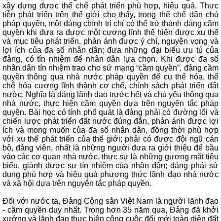
xây dựng được thể chế phát triển phù hợp, hiệu quả. Thực
tiễn phát triển trên thế giới cho thấy, trong thể chế dân chủ
pháp quyền, một đảng chính trị chỉ có thể trở thành đảng cầm
quyền khi đưa ra được một cương lĩnh thể hiện được xu thế
và mục tiêu phát triển, phản ánh được ý chí, nguyện vọng và
lợi ích của đa số nhân dân; đưa những đại biểu ưu tú của
đảng, có tín nhiệm để nhân dân lựa chọn. Khi được đa số
nhân dân tín nhiệm trao cho sứ mạng “cầm quyền”, đảng cầm
quyền thông qua nhà nước pháp quyền để cụ thể hóa, thể
chế hóa cương lĩnh thành cơ chế, chính sách phát triển đất
nước. Nghĩa là đảng lãnh đạo trước hết và chủ yếu thông qua
nhà nước, thực hiện cầm quyền dựa trên nguyên tắc pháp
quyền. Bài học có tính phổ quát là đảng phải có đường lối và
chiến lược phát triển đất nước đúng đắn, phản ánh được lợi
ích và mong muốn của đa số nhân dân, đồng thời phù hợp
với xu thế phát triển của thế giới; phải có được đội ngũ cán
bộ, đảng viên, nhất là những người đưa ra giới thiệu để bầu
vào các cơ quan nhà nước, thực sự là những gương mặt tiêu
biểu, giành được sự tín nhiệm của nhân dân; đảng phải sử
dụng phù hợp và hiệu quả phương thức lãnh đạo nhà nước
và xã hội dựa trên nguyên tắc pháp quyền.
Đối với nước ta, Đảng Cộng sản Việt Nam là người lãnh đạo
- cầm quyền duy nhất. Trong hơn 35 năm qua, Đảng đã khởi
xướng và lãnh đạo thực hiện công cuộc đổi mới toàn diện đất