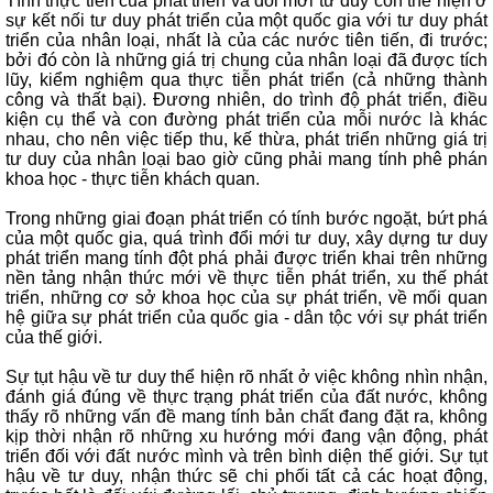
Tính thực tiễn của phát triển và đổi mới tư duy còn thể hiện ở
sự kết nối tư duy phát triển của một quốc gia với tư duy phát
triển của nhân loại, nhất là của các nước tiên tiến, đi trước;
bởi đó còn là những giá trị chung của nhân loại đã được tích
lũy, kiểm nghiệm qua thực tiễn phát triển (cả những thành
công và thất bại). Đương nhiên, do trình độ phát triển, điều
kiện cụ thể và con đường phát triển của mỗi nước là khác
nhau, cho nên việc tiếp thu, kế thừa, phát triển những giá trị
tư duy của nhân loại bao giờ cũng phải mang tính phê phán
khoa học - thực tiễn khách quan.
Trong những giai đoạn phát triển có tính bước ngoặt, bứt phá
của một quốc gia, quá trình đổi mới tư duy, xây dựng tư duy
phát triển mang tính đột phá phải được triển khai trên những
nền tảng nhận thức mới về thực tiễn phát triển, xu thế phát
triển, những cơ sở khoa học của sự phát triển, về mối quan
hệ giữa sự phát triển của quốc gia - dân tộc với sự phát triển
của thế giới.
Sự tụt hậu về tư duy thể hiện rõ nhất ở việc không nhìn nhận,
đánh giá đúng về thực trạng phát triển của đất nước, không
thấy rõ những vấn đề mang tính bản chất đang đặt ra, không
kịp thời nhận rõ những xu hướng mới đang vận động, phát
triển đối với đất nước mình và trên bình diện thế giới. Sự tụt
hậu về tư duy, nhận thức sẽ chi phối tất cả các hoạt động,