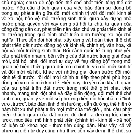
chủ nghĩa; chưa đề cập đến thể chế phát triển tổng thể đất
nước. Yêu cầu khách quan của việc bảo đảm sự đồng bộ
trong sự phát triển giữa đổi mới chính trị với đổi mới kinh tế
và xã hội, bảo vệ môi trường sinh thái; giữa xây dựng nhà
nước pháp quyền với xây dựng xã hội tự chủ, tự quản của
cộng đồng dân cư, phát triển nền dân chủ và phát triển kinh tế
thị trường trong quá trình phát triển định hướng xã hội chủ
nghĩa. Thực tiễn đòi hỏi phải xây dựng và hoàn thiện thể chế
phát triển đất nước đồng bộ về kinh tế, chính trị, văn hóa, xã
hội và môi trường sinh thái. Bối cảnh quốc tế cũng như yêu
cầu phát triển nhanh, bền vững của đất nước trong giai đoạn
mới, đòi hỏi phải đổi mới tư duy về “sự đồng bộ” trong mối
quan hệ biện chứng giữa đổi mới chính trị với đổi mới kinh tế
và đổi mới xã hội. Khác với những giai đoạn trước đổi mới
kinh tế đi trước, rồi đổi mới chính trị tiếp theo phải phù hợp,
đồng bộ với đổi mới kinh tế. Hiện nay, do yêu cầu khách quan
của sự phát triển đất nước trong một thế giới phát triển
nhanh, mang tính đột phá và đầy biến động, đổi mới thể chế
lãnh đạo, quản lý về một số phương diện đòi hỏi phải có “tính
vượt trước”, bảo đảm tính định hướng, dẫn đường, thể hiện ở
nắm bắt xu thế phát triển mọi mặt của thế giới, nhu cầu phát
triển khách quan của đất nước để định ra đường lối, chiến
lược, mục tiêu, mô hình phát triển (chính trị - kinh tế - xã hội)
có luận cứ khoa học - thực tiễn đúng đắn. Như vậy, cả về
phương diện tư duy cũng như thực tiễn xây dựng thể chế, sự