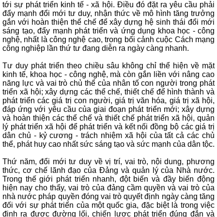
tới sự phát triển kinh tế - xã hội. Điều đó đặt ra yêu cầu phải
đẩy mạnh đổi mới tư duy, nhận thức về mô hình tăng trưởng
gắn với hoàn thiện thể chế để xây dựng hệ sinh thái đổi mới
sáng tạo, đẩy mạnh phát triển và ứng dụng khoa học - công
nghệ, nhất là công nghệ cao, trong bối cảnh cuộc Cách mạng
công nghiệp lần thứ tư đang diễn ra ngày càng nhanh.
Tư duy phát triển theo chiều sâu không chỉ thể hiện về mặt
kinh tế, khoa học - công nghệ, mà còn gắn liền với nâng cao
năng lực và vai trò chủ thể của nhân tố con người trong phát
triển xã hội; xây dựng các thể chế, thiết chế để hình thành và
phát triển các giá trị con người, giá trị văn hóa, giá trị xã hội,
đáp ứng với yêu cầu của giai đoạn phát triển mới; xây dựng
và hoàn thiện các thể chế và thiết chế phát triển xã hội, quản
lý phát triển xã hội để phát triển và kết nối đồng bộ các giá trị
dân chủ - kỷ cương - trách nhiệm xã hội của tất cả các chủ
thể, phát huy cao nhất sức sáng tạo và sức mạnh của dân tộc.
Thứ năm, đổi mới tư duy về vị trí, vai trò, nội dung, phương
thức, cơ chế lãnh đạo của Đảng và quản lý của Nhà nước.
Trong thế giới phát triển nhanh, đột biến và đầy biến động
hiện nay cho thấy, vai trò của đảng cầm quyền và vai trò của
nhà nước pháp quyền đóng vai trò quyết định ngày càng tăng
đối với sự phát triển của một quốc gia, đặc biệt là trong việc
định ra được đường lối, chiến lược phát triển đúng đắn và