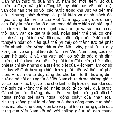
Cần nhận thức rõ, qua hơn 35 năm đổi mới, tiềm lực của
nước ta được nâng lên đáng kể, tuy nhiên xét về nhiều mặt
vẫn còn hạn chế so với các nước trong khu vực và trên thế
giới. Nhưng, nhờ đường lối phát triển và chính sách đối
ngoại đúng đắn, vị thế của Việt Nam ngày càng được nâng
cao. Đây là một nhân tố quan trọng để thực hiện có hiệu quả
chủ trương “kết hợp sức mạnh của dân tộc và sức mạnh của
thời đại”. Vấn đề đặt ra là phải hoàn thiện thể chế, cơ chế,
chính sách phát triển và đối ngoại, hội nhập quốc tế để có thể
“chuyển hóa” có hiệu quả thế (vị thế) đó thành lực để phát
triển nhanh, bền vững đất nước. Như vậy, phải từ tư duy
xứng tầm về sự phát triển để “định vị” Việt Nam trong các mối
quan hệ quốc tế và khu vực, trên cơ sở đó xác định định
hướng chiến lược và thể chế phát triển đất nước, chứ không
phải là chỉ lấy những giá trị riêng biệt của Việt Nam làm cơ sở
tư duy về định hướng chiến lược phát triển và thể chế phát
triển. Ví dụ, nếu tư duy rằng thể chế kinh tế thị trường định
hướng xã hội chủ nghĩa ở Việt Nam chứa đựng những giá trị
về cơ bản khác biệt với thể chế kinh tế thị trường hiện đại của
thế giới thì không thể hội nhập quốc tế có hiệu quả được.
Cần nhận thức rõ rằng, phát triển theo định hướng xã hội chủ
nghĩa không thể nằm ngoài “dòng chảy” của nhân loại.
Nhưng không phải là bị động xuôi theo dòng chảy của nhân
loại, mà phải chủ động kiến tạo và phát triển những giá trị đặc
trưng của Việt Nam kết nối với những giá trị tốt đẹp chung