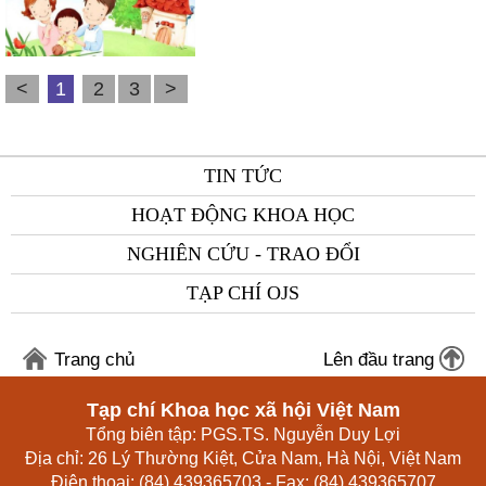
<
1
2
3
>
TIN TỨC
HOẠT ĐỘNG KHOA HỌC
NGHIÊN CỨU - TRAO ĐỔI
TẠP CHÍ OJS
Trang chủ
Lên đầu trang
Tạp chí Khoa học xã hội Việt Nam
Tổng biên tập: PGS.TS. Nguyễn Duy Lợi
Địa chỉ: 26 Lý Thường Kiệt, Cửa Nam, Hà Nội, Việt Nam
Điện thoại: (84) 439365703 - Fax: (84) 439365707