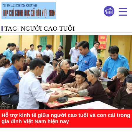
TAG: NGƯỜI CAO TUỔI
Hỗ trợ kinh tế giữa người cao tuổi và con cái trong
gia đình Việt Nam hiện nay