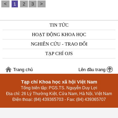
<
1
2
3
>
TIN TỨC
HOẠT ĐỘNG KHOA HỌC
NGHIÊN CỨU - TRAO ĐỔI
TẠP CHÍ OJS
Trang chủ
Lên đầu trang
Tạp chí Khoa học xã hội Việt Nam
Tổng biên tập: PGS.TS. Nguyễn Duy Lợi
Địa chỉ: 26 Lý Thường Kiệt, Cửa Nam, Hà Nội, Việt Nam
Điện thoại: (84) 439365703 - Fax: (84) 439365707