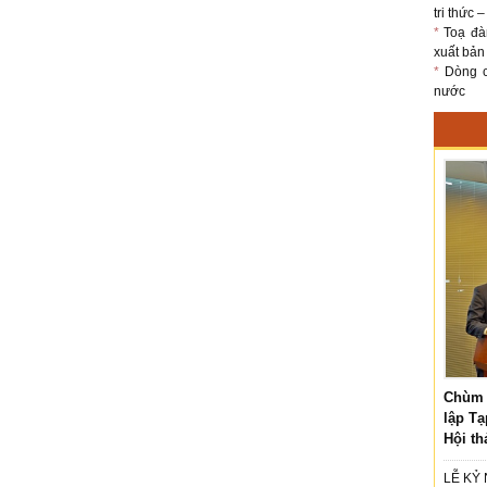
tri thức 
*
Toạ đà
xuất bản
*
Dòng ch
nước
Chùm 
lập Tạ
Hội th
LỄ KỶ