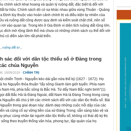
iều chính sách khai hoang và quản lý ruộng đất, đặc biệt là đối với
đất tư hữu. Chính sách đó có sự khác nhau giữa vùng Thuận - Quảng
ia Định tùy thuộc vào hoàn cảnh chính trị và điều kiện tự nhiên của
u và ruộng đất công được quy định và kiểm soát chặt chẽ, nên số
rơi vào quan lại. Trong khi ở Gia Định vì diện tích ruộng đất rộng lớn,
ục đích mở rộng lãnh thổ mà chưa có những chính sách cụ thể đối với
ủ có điền sản lớn rất phát triển.
,
,
ruộng đất tư
h sác đối với dân tộc thiểu số ở Đàng trong
các chúa Nguyễn
M, 18/08/2018 -
CHÍNH TRỊ
ội chiến Trịnh - Nguyễn kéo dài gần nửa thế kỷ (1627 - 1672). Họ
và họ Nguyễn thỏa thuận “lấy sông Gianh làm giới tuyến. Phía nam
à Nam Hà, phía bắc sông là Bắc Hà. Từ đấy Nam Bắc nghi binh”(1).
gọi đất Bắc Hà là Đàng Ngoài, đất Nam Hà là Đàng Trong trong cùng
a Nguyễn đã chú ý tới các chính sách đối với các dân tộc thiểu số. Bài
úa Nguyễn trong giai đoạn này: đánh dẹp những cuộc nổi dậy của các
tiến và củng cố sự vững bền của xứ Đàng Trong; sẵn sàng bảo vệ và
 phục cùng nhân tài người dân tộc thiểu số; không có thái độ kỳ thị
 sống theo truyền thống văn hóa, phong tục, tập quán của họ.