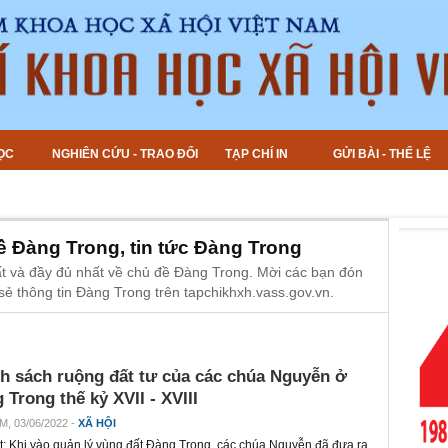
ỌC
NGHIÊN CỨU - TRAO ĐỔI
TẠP CHÍ IN
GỬI BÀI - THỂ LỆ
về Đàng Trong, tin tức Đàng Trong
ất và đầy đủ nhất về chủ đề Đàng Trong. Mời các bạn đón
sẻ thông tin Đàng Trong trên tapchikhxh.vass.gov.vn.
h sách ruộng đất tư của các chúa Nguyễn ở
 Trong thế kỷ XVII - XVIII
M, 03/06/2022 -
XÃ HỘI
t: Khi vào quản lý vùng đất Đàng Trong, các chúa Nguyễn đã đưa ra