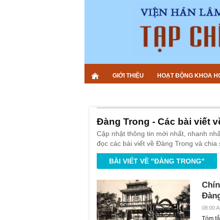
GIỚI THIỆU
HOẠT ĐỘNG KHOA H
Đàng Trong - Các bài viết 
Cập nhật thông tin mới nhất, nhanh nh
đọc các bài viết về Đàng Trong và chia 
BÀI VIẾT VỀ "ĐÀNG TRONG"
Chín
Đàng
08:00 A
Tóm tắ