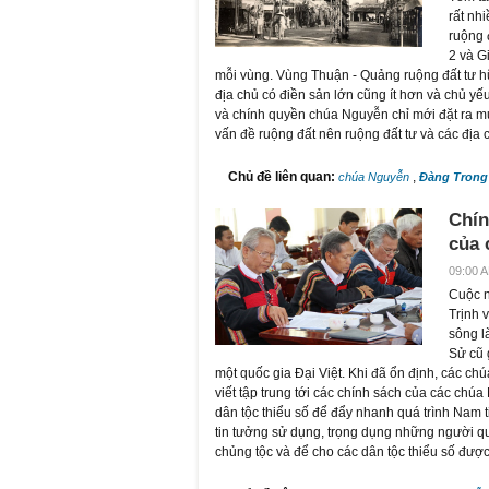
rất nh
ruộng 
2 và G
mỗi vùng. Vùng Thuận - Quảng ruộng đất tư hữ
địa chủ có điền sản lớn cũng ít hơn và chủ yếu 
và chính quyền chúa Nguyễn chỉ mới đặt ra m
vấn đề ruộng đất nên ruộng đất tư và các địa ch
Chủ đề liên quan:
,
chúa Nguyễn
Đàng Trong
Chín
của 
09:00 A
Cuộc n
Trịnh 
sông l
Sử cũ 
một quốc gia Đại Việt. Khi đã ổn định, các chú
viết tập trung tới các chính sách của các ch
dân tộc thiểu số để đẩy nhanh quá trình Nam 
tin tưởng sử dụng, trọng dụng những người quy
chủng tộc và để cho các dân tộc thiểu số được