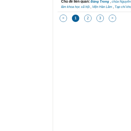
Chủ đề liên quan:
,
Đàng Trong
chúa Nguyễ
,
,
lâm khoa học xã hội
Viện Hàn Lâm
Tạp chí kh
<
1
2
3
>