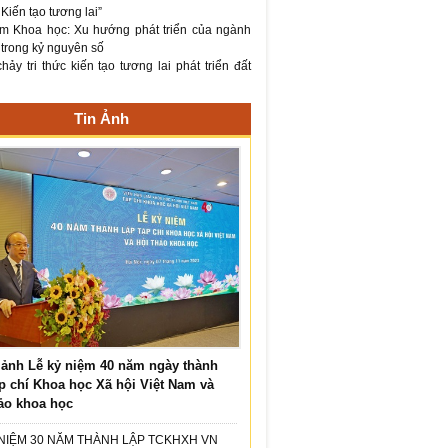
– Kiến tạo tương lai”
m Khoa học: Xu hướng phát triển của ngành
 trong kỷ nguyên số
ảy tri thức kiến tạo tương lai phát triển đất
Tin Ảnh
ảnh Lễ kỷ niệm 40 năm ngày thành
p chí Khoa học Xã hội Việt Nam và
ảo khoa học
 NIỆM 30 NĂM THÀNH LẬP TCKHXH VN