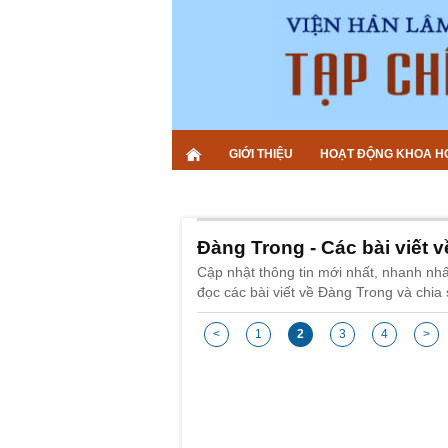
GIỚI THIỆU
HOẠT ĐỘNG KHOA H
Đàng Trong - Các bài viết 
Cập nhật thông tin mới nhất, nhanh nh
đọc các bài viết về Đàng Trong và chia 
<
1
2
3
4
>