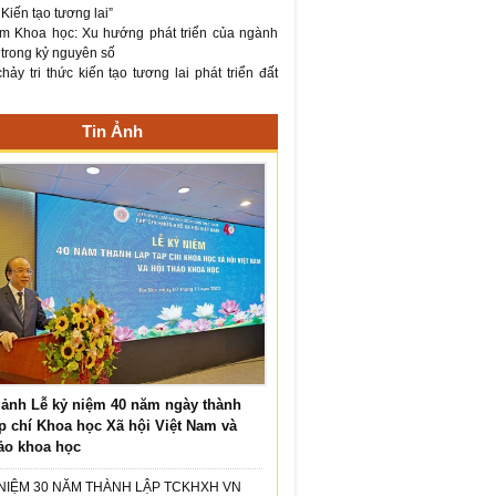
– Kiến tạo tương lai”
m Khoa học: Xu hướng phát triển của ngành
 trong kỷ nguyên số
ảy tri thức kiến tạo tương lai phát triển đất
Tin Ảnh
ảnh Lễ kỷ niệm 40 năm ngày thành
p chí Khoa học Xã hội Việt Nam và
ảo khoa học
 NIỆM 30 NĂM THÀNH LẬP TCKHXH VN