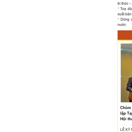
tri thức 
*
Toạ đà
xuất bản
*
Dòng ch
nước
Chùm 
lập Tạ
Hội th
LỄ KỶ