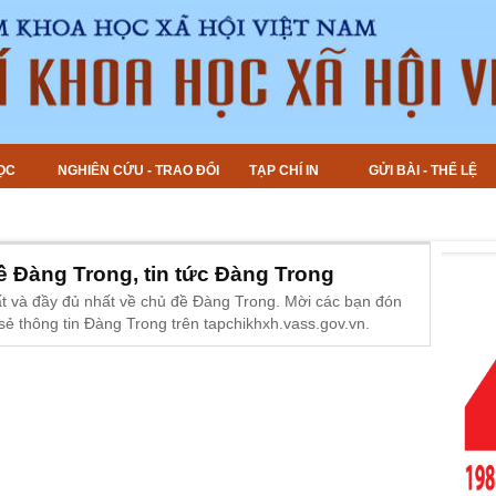
ỌC
NGHIÊN CỨU - TRAO ĐỔI
TẠP CHÍ IN
GỬI BÀI - THỂ LỆ
về Đàng Trong, tin tức Đàng Trong
ất và đầy đủ nhất về chủ đề Đàng Trong. Mời các bạn đón
sẻ thông tin Đàng Trong trên tapchikhxh.vass.gov.vn.