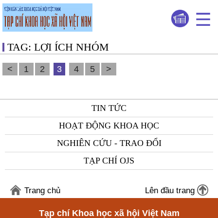
TAG: LỢI ÍCH NHÓM
<
1
2
3
4
5
>
TIN TỨC
HOẠT ĐỘNG KHOA HỌC
NGHIÊN CỨU - TRAO ĐỔI
TẠP CHÍ OJS
Trang chủ
Lên đầu trang
Tạp chí Khoa học xã hội Việt Nam