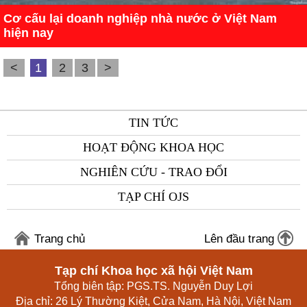
Cơ cấu lại doanh nghiệp nhà nước ở Việt Nam
hiện nay
<
1
2
3
>
TIN TỨC
HOẠT ĐỘNG KHOA HỌC
NGHIÊN CỨU - TRAO ĐỔI
TẠP CHÍ OJS
Trang chủ
Lên đầu trang
Tạp chí Khoa học xã hội Việt Nam
Tổng biên tập: PGS.TS. Nguyễn Duy Lợi
Địa chỉ: 26 Lý Thường Kiệt, Cửa Nam, Hà Nội, Việt Nam