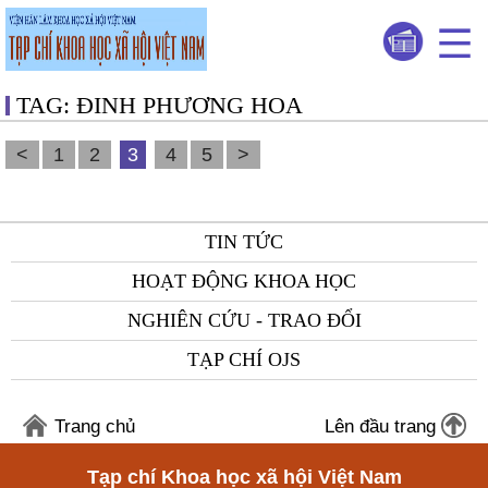
TAG: ĐINH PHƯƠNG HOA
<
1
2
3
4
5
>
TIN TỨC
HOẠT ĐỘNG KHOA HỌC
NGHIÊN CỨU - TRAO ĐỔI
TẠP CHÍ OJS
Trang chủ
Lên đầu trang
Tạp chí Khoa học xã hội Việt Nam