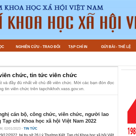
ỌC
NGHIÊN CỨU - TRAO ĐỔI
TẠP CHÍ IN
GỬI BÀI - THỂ LỆ
 viên chức, tin tức viên chức
t và đầy đủ nhất về chủ đề viên chức. Mời các bạn đón đọc
ng tin viên chức trên tapchikhxh.vass.gov.vn.
nghị cán bộ, công chức, viên chức, người lao
 Tạp chí Khoa học xã hội Việt Nam 2022
M, 02/01/2023 -
TIN TỨC
/12/2022, tại trụ sở 26 Lý Thường Kiệt, Tạp chí Khoa học xã hội Việt