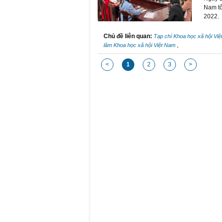
Nam tổ
2022.
Chủ đề liên quan:
Tạp chí Khoa học xã hội Vi
,
lâm Khoa học xã hội Việt Nam
<
1
2
3
>