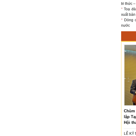
tri thức 
*
Toạ đà
xuất bản
*
Dòng ch
nước
Chùm 
lập Tạ
Hội th
LỄ KỶ