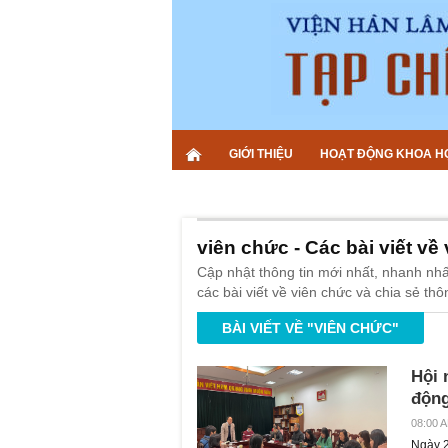
GIỚI THIỆU
HOẠT ĐỘNG KHOA H
viên chức - Các bài viết về
Cập nhật thông tin mới nhất, nhanh nhấ
các bài viết về viên chức và chia sẻ thô
BÀI VIẾT VỀ "VIÊN CHỨC"
Hội 
động
08:00 A
Ngày 29