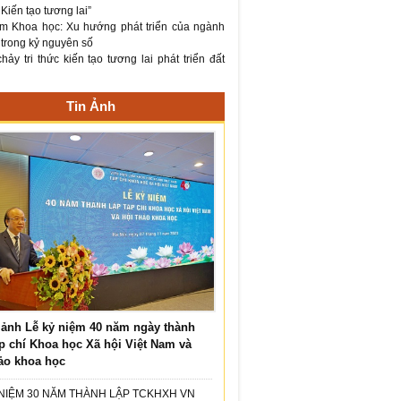
– Kiến tạo tương lai”
m Khoa học: Xu hướng phát triển của ngành
 trong kỷ nguyên số
ảy tri thức kiến tạo tương lai phát triển đất
Tin Ảnh
ảnh Lễ kỷ niệm 40 năm ngày thành
p chí Khoa học Xã hội Việt Nam và
ảo khoa học
 NIỆM 30 NĂM THÀNH LẬP TCKHXH VN