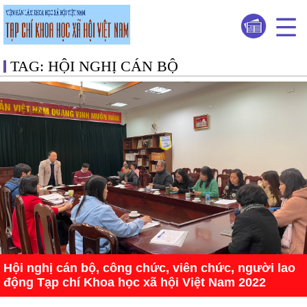
TAG: HỘI NGHỊ CÁN BỘ
Hội nghị cán bộ, công chức, viên chức, người lao
động Tạp chí Khoa học xã hội Việt Nam 2022