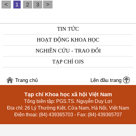
<
1
2
3
>
TIN TỨC
HOẠT ĐỘNG KHOA HỌC
NGHIÊN CỨU - TRAO ĐỔI
TẠP CHÍ OJS
Trang chủ
Lên đầu trang
Tạp chí Khoa học xã hội Việt Nam
Tổng biên tập: PGS.TS. Nguyễn Duy Lợi
Địa chỉ: 26 Lý Thường Kiệt, Cửa Nam, Hà Nội, Việt Nam
Điện thoại: (84) 439365703 - Fax: (84) 439365707