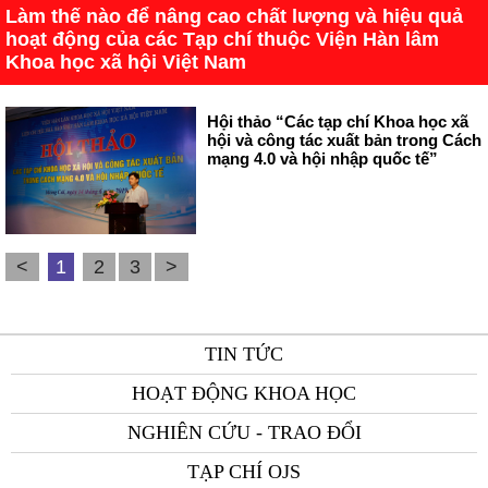
Làm thế nào để nâng cao chất lượng và hiệu quả
hoạt động của các Tạp chí thuộc Viện Hàn lâm
Khoa học xã hội Việt Nam
Hội thảo “Các tạp chí Khoa học xã
hội và công tác xuất bản trong Cách
mạng 4.0 và hội nhập quốc tế”
<
1
2
3
>
TIN TỨC
HOẠT ĐỘNG KHOA HỌC
NGHIÊN CỨU - TRAO ĐỔI
TẠP CHÍ OJS