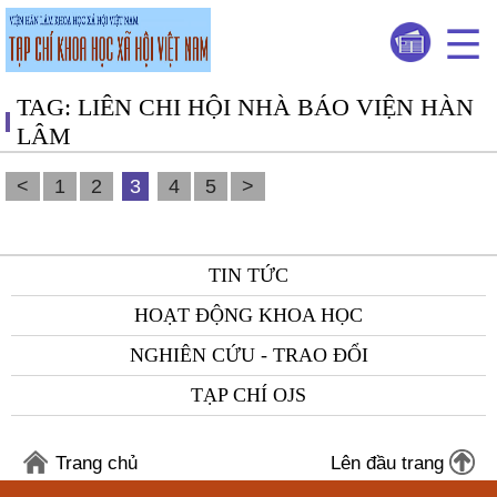
TAG: LIÊN CHI HỘI NHÀ BÁO VIỆN HÀN
LÂM
<
1
2
3
4
5
>
TIN TỨC
HOẠT ĐỘNG KHOA HỌC
NGHIÊN CỨU - TRAO ĐỔI
TẠP CHÍ OJS
Trang chủ
Lên đầu trang