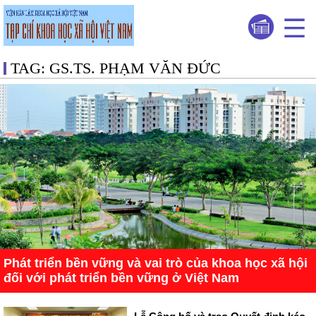
TAG: GS.TS. PHẠM VĂN ĐỨC
Phát triển bền vững và vai trò của khoa học xã hội
đối với phát triển bền vững ở Việt Nam