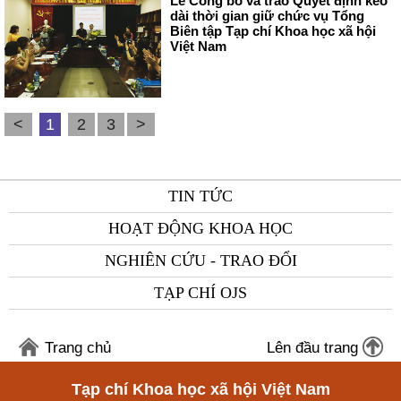
Lễ Công bố và trao Quyết định kéo
dài thời gian giữ chức vụ Tổng
Biên tập Tạp chí Khoa học xã hội
Việt Nam
<
1
2
3
>
TIN TỨC
HOẠT ĐỘNG KHOA HỌC
NGHIÊN CỨU - TRAO ĐỔI
TẠP CHÍ OJS
Trang chủ
Lên đầu trang
Tạp chí Khoa học xã hội Việt Nam