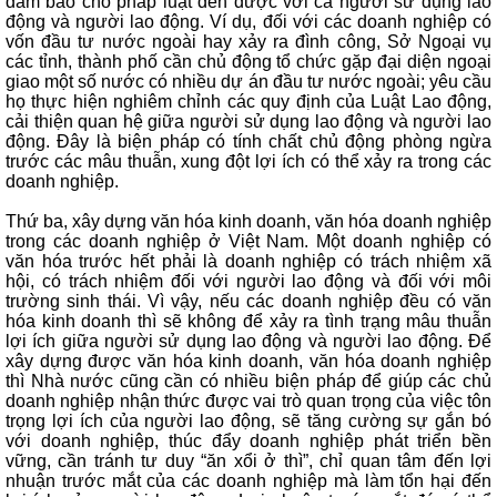
đảm bảo cho pháp luật đến được với cả người sử dụng lao
động và người lao động. Ví dụ, đối với các doanh nghiệp có
vốn đầu tư nước ngoài hay xảy ra đình công, Sở Ngoại vụ
các tỉnh, thành phố cần chủ động tổ chức gặp đại diện ngoại
giao một số nước có nhiều dự án đầu tư nước ngoài; yêu cầu
họ thực hiện nghiêm chỉnh các quy định của Luật Lao động,
cải thiện quan hệ giữa người sử dụng lao động và người lao
động. Đây là biện pháp có tính chất chủ động phòng ngừa
trước các mâu thuẫn, xung đột lợi ích có thể xảy ra trong các
doanh nghiệp.
Thứ ba, xây dựng văn hóa kinh doanh, văn hóa doanh nghiệp
trong các doanh nghiệp ở Việt Nam. Một doanh nghiệp có
văn hóa trước hết phải là doanh nghiệp có trách nhiệm xã
hội, có trách nhiệm đối với người lao động và đối với môi
trường sinh thái. Vì vậy, nếu các doanh nghiệp đều có văn
hóa kinh doanh thì sẽ không để xảy ra tình trạng mâu thuẫn
lợi ích giữa người sử dụng lao động và người lao động. Để
xây dựng được văn hóa kinh doanh, văn hóa doanh nghiệp
thì Nhà nước cũng cần có nhiều biện pháp để giúp các chủ
doanh nghiệp nhận thức được vai trò quan trọng của việc tôn
trọng lợi ích của người lao động, sẽ tăng cường sự gắn bó
với doanh nghiệp, thúc đẩy doanh nghiệp phát triển bền
vững, cần tránh tư duy “ăn xổi ở thì”, chỉ quan tâm đến lợi
nhuận trước mắt của các doanh nghiệp mà làm tổn hại đến