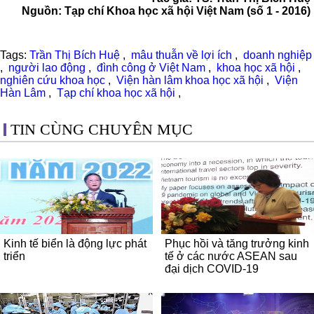
Nguồn:
Tạp chí Khoa học xã hội Việt Nam (số 1 - 2016)
Tags:
Trần Thị Bích Huệ
,
mâu thuẫn về lợi ích
,
doanh nghiệp
,
người lao động
,
đình công ở Việt Nam
,
khoa học xã hội
,
nghiên cứu khoa học
,
Viện hàn lâm khoa học xã hội
,
Viện
Hàn Lâm
,
Tạp chí khoa học xã hội
,
TIN CÙNG CHUYÊN MỤC
Kinh tế biển là động lực phát
Phục hồi và tăng trưởng kinh
triển
tế ở các nước ASEAN sau
đại dịch COVID-19