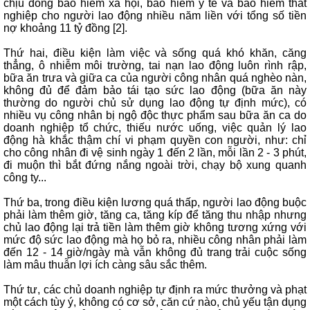
chịu đóng bảo hiểm xã hội, bảo hiểm y tế và bảo hiểm thất
nghiệp cho người lao động nhiều năm liền với tổng số tiền
nợ khoảng 11 tỷ đồng [2].
Thứ hai, điều kiện làm việc và sống quá khó khăn, căng
thẳng, ô nhiễm môi trường, tai nạn lao động luôn rình rập,
bữa ăn trưa và giữa ca của người công nhân quá nghèo nàn,
không đủ để đảm bảo tái tạo sức lao động (bữa ăn này
thường do người chủ sử dụng lao động tự định mức), có
nhiều vụ công nhân bị ngộ độc thực phẩm sau bữa ăn ca do
doanh nghiệp tổ chức, thiếu nước uống, việc quản lý lao
động hà khắc thậm chí vi phạm quyền con người, như: chỉ
cho công nhân đi vệ sinh ngày 1 đến 2 lần, mỗi lần 2 - 3 phút,
đi muộn thì bắt đứng nắng ngoài trời, chạy bộ xung quanh
công ty...
Thứ ba, trong điều kiện lương quá thấp, người lao động buộc
phải làm thêm giờ, tăng ca, tăng kíp để tăng thu nhập nhưng
chủ lao động lại trả tiền làm thêm giờ không tương xứng với
mức độ sức lao động mà họ bỏ ra, nhiều công nhân phải làm
đến 12 - 14 giờ/ngày mà vẫn không đủ trang trải cuộc sống
làm mâu thuẫn lợi ích càng sâu sắc thêm.
Thứ tư, các chủ doanh nghiệp tự định ra mức thưởng và phạt
một cách tùy ý, không có cơ sở, căn cứ nào, chủ yếu tận dụng