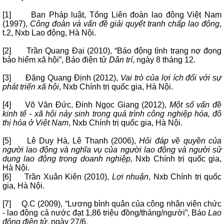
[1] Ban Pháp luật, Tổng Liên đoàn lao động Việt Nam
(1997),
Công đoàn và vấn đề giải quyết tranh chấp lao động
,
t.2, Nxb Lao động, Hà Nội.
[2] Trần Quang Đại (2010), “Báo động tình trạng nợ đọng
bảo hiểm xã hội”, Báo điện tử
Dân trí
, ngày 8 tháng 12.
[3] Đặng Quang Định (2012),
Vai trò của lợi ích đối với sự
phát triển xã hội
, Nxb Chính trị quốc gia, Hà Nội.
[4] Võ Văn Đức, Đinh Ngọc Giang (2012),
Một số vấn đề
kinh tế - xã hội nảy sinh trong quá trình công nghiệp hóa, đô
thị hóa ở Việt Nam
, Nxb Chính trị quốc gia, Hà Nội.
[5] Lê Duy Hà, Lê Thanh (2006),
Hỏi đáp về quyền của
người lao động và nghĩa vụ của người lao động và người sử
dụng lao động trong doanh nghiệp,
Nxb Chính trị quốc gia,
Hà Nội.
[6] Trần Xuân Kiên (2010),
Lợi nhuận
, Nxb Chính trị quốc
gia, Hà Nội.
[7] Q.C (2009), “Lương bình quân của công nhân viên chức
- lao động cả nước đạt 1,86 triệu đồng/tháng/người”, Báo
Lao
động điện tử
, ngày 27/6.