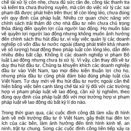
chế tài xử lý còn nhẹ, chưa đủ sức răn đe, công tác thanh tra
và kiểm tra chưa thường xuyên, mà còn do việc xử lý các sai
phạm đã được phát hiện trên thực tế còn lỏng lẻo, chưa đúng
với quy định của pháp luật. Nhiều cơ quan chức năng với
chính sách trải thảm đỏ cho nhà đầu tư nên chưa chú trọng
thỏa đáng đến quyền lợi của người lao động. Họ muốn bảo
vệ quyền lợi người lao động nhưng không muốn ảnh hưởng
đến chính sách thu hút đầu tư, vì vậy việc quản lý các doanh
nghiệp có vốn đầu tư nước ngoài (đang phát triển khá nhanh
về số lượng) hoạt động theo pháp luật còn lỏng lẻo, dẫn đến
nhiều điều bất cập. Không ít các doanh nghiệp vi phạm Bộ
luật Lao động nhưng chưa bị xử lý. Vì vậy, cần thay đổi về tư
duy thu hút đầu tư. Chúng ta khuyến khích các doanh nghiệp
đầu tư vào Việt Nam, tạo mọi điều kiện thuận lợi cho họ,
nhưng phía đầu tư cũng phải đảm bảo đúng pháp luật của
Việt Nam. Tư duy mới về thu hút đầu tư nước ngoài cần thể
hiện bằng việc bên cạnh tăng chế tài xử lý đối với các trường
hợp vi phạm pháp luật về lao động, cần xử lý nghiêm, theo
đúng quy định của pháp luật đối với mọi trường hợp vi phạm
pháp luật về lao động dù bất kỳ lí do nào.
Trong thời gian qua, các cuộc đình công đã làm xấu đi hình
ảnh về môi trường đầu tư ở Việt Nam, gây thiệt hại đến lợi
ích của các bên, làm ảnh hưởng đến tình hình kinh tế, an
ninh, trật tự chung. Song các cuộc đình công liên tiếp xảy ra