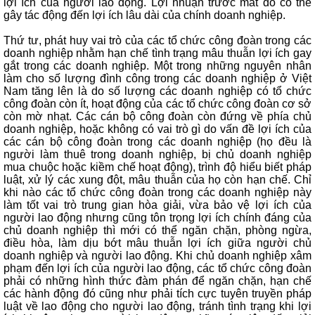
lợi ích của người lao động. Lợi nhuận trước mắt đó có thể
gây tác động đến lợi ích lâu dài của chính doanh nghiệp.
Thứ tư, phát huy vai trò của các tổ chức công đoàn trong các
doanh nghiệp nhằm hạn chế tình trạng mâu thuẫn lợi ích gay
gắt trong các doanh nghiệp. Một trong những nguyên nhân
làm cho số lượng đình công trong các doanh nghiệp ở Việt
Nam tăng lên là do số lượng các doanh nghiệp có tổ chức
công đoàn còn ít, hoạt động của các tổ chức công đoàn cơ sở
còn mờ nhạt. Các cán bộ công đoàn còn đứng về phía chủ
doanh nghiệp, hoặc không có vai trò gì do vấn đề lợi ích của
các cán bộ công đoàn trong các doanh nghiệp (họ đều là
người làm thuê trong doanh nghiệp, bị chủ doanh nghiệp
mua chuộc hoặc kiềm chế hoạt động), trình độ hiểu biết pháp
luật, xử lý các xung đột, mâu thuẫn của họ còn hạn chế. Chỉ
khi nào các tổ chức công đoàn trong các doanh nghiệp này
làm tốt vai trò trung gian hòa giải, vừa bảo vệ lợi ích của
người lao động nhưng cũng tôn trọng lợi ích chính đáng của
chủ doanh nghiệp thì mới có thể ngăn chặn, phòng ngừa,
điều hòa, làm dịu bớt mâu thuẫn lợi ích giữa người chủ
doanh nghiệp và người lao động. Khi chủ doanh nghiệp xâm
phạm đến lợi ích của người lao động, các tổ chức công đoàn
phải có những hình thức đàm phán để ngăn chặn, hạn chế
các hành động đó cũng như phải tích cực tuyên truyền pháp
luật về lao động cho người lao động, tránh tình trạng khi lợi