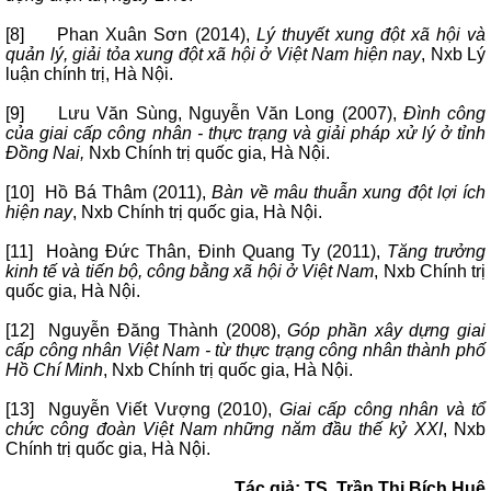
[8] Phan Xuân Sơn (2014),
Lý thuyết xung đột xã hội và
quản lý, giải tỏa xung đột xã hội ở Việt Nam hiện nay
, Nxb Lý
luận chính trị, Hà Nội.
[9] Lưu Văn Sùng, Nguyễn Văn Long (2007),
Đình công
của giai cấp công nhân - thực trạng và giải pháp xử lý ở tỉnh
Đồng Nai,
Nxb Chính trị quốc gia, Hà Nội.
[10] Hồ Bá Thâm (2011),
Bàn về mâu thuẫn xung đột lợi ích
hiện nay
, Nxb Chính trị quốc gia, Hà Nội.
[11] Hoàng Đức Thân, Đinh Quang Ty (2011),
Tăng trưởng
kinh tế và tiến bộ, công bằng xã hội ở Việt Nam
, Nxb Chính trị
quốc gia, Hà Nội.
[12] Nguyễn Đăng Thành (2008),
Góp phần xây dựng giai
cấp công nhân Việt Nam - từ thực trạng công nhân thành phố
Hồ Chí Minh
, Nxb Chính trị quốc gia, Hà Nội.
[13] Nguyễn Viết Vượng (2010),
Giai cấp công nhân và tổ
chức công đoàn Việt Nam những năm đầu thế kỷ XXI
, Nxb
Chính trị quốc gia, Hà Nội.
Tác giả: TS. Trần Thị Bích Huệ