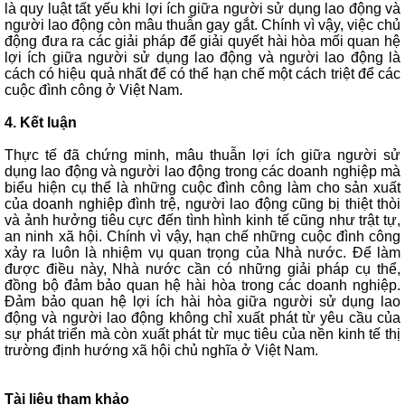
là quy luật tất yếu khi lợi ích giữa người sử dụng lao động và
người lao động còn mâu thuẫn gay gắt. Chính vì vậy, việc chủ
động đưa ra các giải pháp để giải quyết hài hòa mối quan hệ
lợi ích giữa người sử dụng lao động và người lao động là
cách có hiệu quả nhất để có thể hạn chế một cách triệt để các
cuộc đình công ở Việt Nam.
4. Kết luận
Thực tế đã chứng minh, mâu thuẫn lợi ích giữa người sử
dụng lao động và người lao động trong các doanh nghiệp mà
biểu hiện cụ thể là những cuộc đình công làm cho sản xuất
của doanh nghiệp đình trệ, người lao động cũng bị thiệt thòi
và ảnh hưởng tiêu cực đến tình hình kinh tế cũng như trật tự,
an ninh xã hội. Chính vì vậy, hạn chế những cuộc đình công
xảy ra luôn là nhiệm vụ quan trọng của Nhà nước. Để làm
được điều này, Nhà nước cần có những giải pháp cụ thể,
đồng bộ đảm bảo quan hệ hài hòa trong các doanh nghiệp.
Đảm bảo quan hệ lợi ích hài hòa giữa người sử dụng lao
động và người lao động không chỉ xuất phát từ yêu cầu của
sự phát triển mà còn xuất phát từ mục tiêu của nền kinh tế thị
trường định hướng xã hội chủ nghĩa ở Việt Nam.
Tài liệu tham khảo