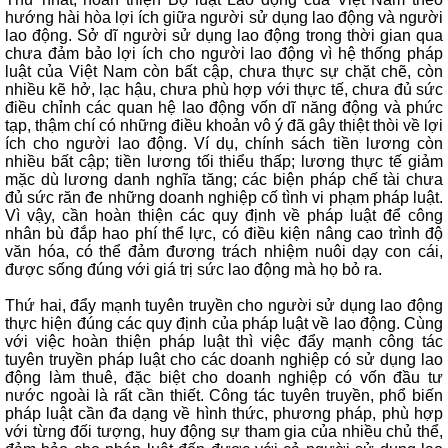
hướng hài hòa lợi ích giữa người sử dụng lao động và người
lao động. Sở dĩ người sử dụng lao động trong thời gian qua
chưa đảm bảo lợi ích cho người lao động vì hệ thống pháp
luật của Việt Nam còn bất cập, chưa thực sự chặt chẽ, còn
nhiều kẽ hở, lạc hậu, chưa phù hợp với thực tế, chưa đủ sức
điều chỉnh các quan hệ lao động vốn dĩ năng động và phức
tạp, thậm chí có những điều khoản vô ý đã gây thiệt thòi về lợi
ích cho người lao động. Ví dụ, chính sách tiền lương còn
nhiều bất cập; tiền lương tối thiểu thấp; lương thực tế giảm
mặc dù lương danh nghĩa tăng; các biện pháp chế tài chưa
đủ sức răn đe những doanh nghiệp cố tình vi phạm pháp luật.
Vì vậy, cần hoàn thiện các quy định về pháp luật để công
nhân bù đắp hao phí thể lực, có điều kiện nâng cao trình độ
văn hóa, có thể đảm đương trách nhiệm nuôi dạy con cái,
được sống đúng với giá trị sức lao động mà họ bỏ ra.
Thứ hai, đẩy mạnh tuyên truyền cho người sử dụng lao động
thực hiện đúng các quy định của pháp luật về lao động. Cùng
với việc hoàn thiện pháp luật thì việc đẩy mạnh công tác
tuyên truyền pháp luật cho các doanh nghiệp có sử dụng lao
động làm thuê, đặc biệt cho doanh nghiệp có vốn đầu tư
nước ngoài là rất cần thiết. Công tác tuyên truyền, phổ biến
pháp luật cần đa dạng về hình thức, phương pháp, phù hợp
với từng đối tượng, huy động sự tham gia của nhiều chủ thể,