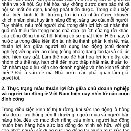
nhân và xã hội. Sự hài hòa này không được đảm bảo thì xã
hội sẽ mất ổn định, không phát triển được. Trong điều kiện
phát triển kinh tế thị trường, lợi ích cá nhân được khuyến
khích nhằm phát huy tính năng động, sáng tạo của mỗi người.
Tuy nhiên, nếu mỗi người chú trọng đến lợi ích cá nhân thái
quá mà thiếu tôn trọng hoặc chà đạp lợi ích của người khác,
của cộng đồng thì xã hội không có sự phát triển. Hiện nay, ở
nước ta trong điều kiện tồn tại nhiều thành phần kinh tế, mâu
thuẫn lợi ích giữa người sử dụng lao động (chủ doanh
nghiệp) với người lao động (công nhân) đang tồn tại và có lúc
biểu hiện gay gắt. Làm thế nào để hài hòa lợi ích giữa các
nhóm chủ thể này, hạn chế đến mức thấp nhất mâu thuẫn lợi
ích nhằm tạo điều kiện cho doanh nghiệp và nền kinh tế phát
triển? Đó là vấn đề mà Nhà nước cần phải quan tâm giải
quyết tốt.
2. Thực trạng mâu thuẫn lợi ích giữa chủ doanh nghiệp
và người lao động ở Việt Nam hiện nay nhìn từ các cuộc
đình công
Trong điều kiện kinh tế thị trường, khi sức lao động là hàng
hóa được lưu thông trên thị trường, người mua và người bán
hàng hóa đều có mục đích riêng của mình, người lao động
muốn bán hàng hóa sức lao động do mình sở hữu với giá
cao nhất, người sử dụng sức lao động lại muốn mua sức lao