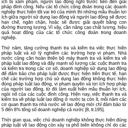
ích bị xâm phạm, người lao động nghĩ trước tiên đến giải
pháp đình công. Nếu các tổ chức công đoàn trong các doanh
nghiệp thực hiện tốt vai trò của mình thì những mâu thuẫn lợi
ích giữa người sử dụng lao động và người lao động sẽ được
hạn chế, ngăn chặn, hoặc sẽ được giải quyết bằng con
đường thương lượng. Vì vậy, cần nâng cao chất lượng, hiệu
quả hoạt động của các tổ chức công đoàn trong doanh
nghiệp.
Thứ năm, tăng cường thanh tra và kiểm tra việc thực hiện
pháp luật và xử lý nghiêm các trường hợp vi phạm. Nhà
nước cũng cần hoàn thiện bộ máy thanh tra và kiểm tra về
pháp luật lao động và đẩy mạnh số lượng các cuộc thanh tra
và kiểm tra trong các cơ sở, doanh nghiệp sử dụng lao động
để đảm bảo cho pháp luật được thực hiện trên thực tế, hạn
chế các trường hợp chủ sử dụng lao động không thực hiện
đúng pháp luật lao động, vi phạm quyền và lợi ích hợp pháp
của người lao động, từ đó làm xuất hiện mâu thuẫn lợi ích,
ngòi nổ của các cuộc đình công. Hiện nay, việc thanh tra và
kiểm tra về pháp luật lao động ở nước ta còn ít, mỗi năm các
cơ quan thanh tra nhà nước về lao động mới chỉ đảm bảo từ
5 đến 8% tổng số doanh nghiệp cả nước [8, tr.195].
Thời gian qua, việc chủ doanh nghiệp không thực hiện đúng
pháp luật về lao động còn xảy ra phổ biến không chỉ do các