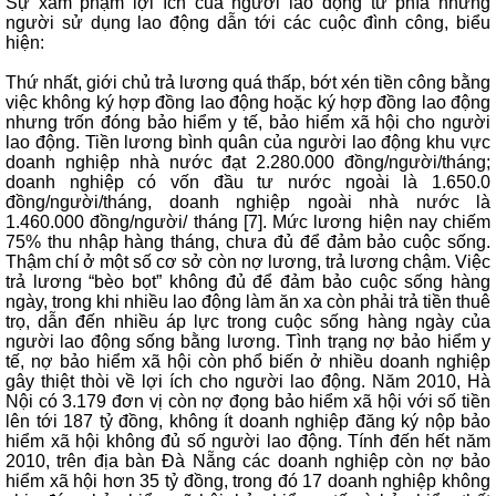
Sự xâm phạm lợi ích của người lao động từ phía những
người sử dụng lao động dẫn tới các cuộc đình công, biểu
hiện:
Thứ nhất, giới chủ trả lương quá thấp, bớt xén tiền công bằng
việc không ký hợp đồng lao động hoặc ký hợp đồng lao động
nhưng trốn đóng bảo hiểm y tế, bảo hiểm xã hội cho người
lao động. Tiền lương bình quân của người lao động khu vực
doanh nghiệp nhà nước đạt 2.280.000 đồng/người/tháng;
doanh nghiệp có vốn đầu tư nước ngoài là 1.650.0
đồng/người/tháng, doanh nghiệp ngoài nhà nước là
1.460.000 đồng/người/ tháng [7]. Mức lương hiện nay chiếm
75% thu nhập hàng tháng, chưa đủ để đảm bảo cuộc sống.
Thậm chí ở một số cơ sở còn nợ lương, trả lương chậm. Việc
trả lương “bèo bọt” không đủ để đảm bảo cuộc sống hàng
ngày, trong khi nhiều lao động làm ăn xa còn phải trả tiền thuê
trọ, dẫn đến nhiều áp lực trong cuộc sống hàng ngày của
người lao động sống bằng lương. Tình trạng nợ bảo hiểm y
tế, nợ bảo hiểm xã hội còn phổ biến ở nhiều doanh nghiệp
gây thiệt thòi về lợi ích cho người lao động. Năm 2010, Hà
Nội có 3.179 đơn vị còn nợ đọng bảo hiểm xã hội với số tiền
lên tới 187 tỷ đồng, không ít doanh nghiệp đăng ký nộp bảo
hiểm xã hội không đủ số người lao động. Tính đến hết năm
2010, trên địa bàn Đà Nẵng các doanh nghiệp còn nợ bảo
hiểm xã hội hơn 35 tỷ đồng, trong đó 17 doanh nghiệp không