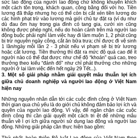
sức lao động của người lao động chứ không khuyến khích
một cách tôn trọng, khách quan, công bằng đối với họ. Tiền
lương đã thấp nhưng họ có thể còn bị cắt xén tiền lương do
các hình phạt trừ vào lương mà giới chủ tự đặt ra (ví dụ như
dù đau ốm hay trong gia đình có tang gia, cưới xin cũng
không được phép nghỉ, nếu do hoàn cảnh trên mà người lao
động buộc phải nghỉ làm việc hay đi làm muộn 1, 2 phút cũng
bị trừ nguyên ngày công, cắt ăn bữa trưa; chỉ được đi vệ sinh
1 lần/ngày mỗi lần 2 - 3 phút nếu vi phạm sẽ bị trừ lương
hoặc cắt lương. Tiền thưởng thì đặt ra mức độ quá cao để ít
người nào có thể đạt được như chế độ “khoán” quá cao, treo
thưởng theo kiểu “đánh đố” như chỉ phát thưởng cho những
người ở lại làm việc đến hết ngày 29 Tết...).
3. Một số giải pháp nhằm giải quyết mâu thuẫn lợi ích
giữa chủ doanh nghiệp và người lao động ở Việt Nam
hiện nay
Những nguyên nhân dẫn tới các cuộc đình công ở Việt Nam
thời gian qua chủ yếu là do giới chủ không đảm bảo lợi ích và
quyền của người lao động. Vì vậy, để ngăn chặn các cuộc
đình công thì cần giải quyết một cách tri ệt để những mâu
thuẫn về l ợi ích giữa người sử dụng lao động và người lao
động. Những giải pháp cần thực hiện bao gồm:
Thứ nhất, hoàn thiện Bộ luật Lao động của Việt Nam theo