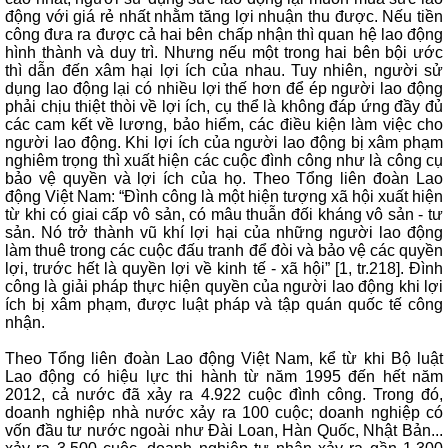
động với giá rẻ nhất nhằm tăng lợi nhuận thu được. Nếu tiền
công đưa ra được cả hai bên chấp nhận thì quan hệ lao động
hình thành và duy trì. Nhưng nếu một trong hai bên bội ước
thì dẫn đến xâm hại lợi ích của nhau. Tuy nhiên, người sử
dụng lao động lại có nhiều lợi thế hơn để ép người lao động
phải chịu thiệt thòi về lợi ích, cụ thể là không đáp ứng đầy đủ
các cam kết về lương, bảo hiểm, các điều kiện làm việc cho
người lao động. Khi lợi ích của người lao động bị xâm phạm
nghiêm trọng thì xuất hiện các cuộc đình công như là công cụ
bảo vệ quyền và lợi ích của họ. Theo Tổng liên đoàn Lao
động Việt Nam: “Đình công là một hiện tượng xã hội xuất hiện
từ khi có giai cấp vô sản, có mâu thuẫn đối kháng vô sản - tư
sản. Nó trở thành vũ khí lợi hại của những người lao động
làm thuê trong các cuộc đấu tranh để đòi và bảo vệ các quyền
lợi, trước hết là quyền lợi về kinh tế - xã hội” [1, tr.218]. Đình
công là giải pháp thực hiện quyền của người lao động khi lợi
ích bị xâm phạm, được luật pháp và tập quán quốc tế công
nhận.
Theo Tổng liên đoàn Lao động Việt Nam, kể từ khi Bộ luật
Lao động có hiệu lực thi hành từ năm 1995 đến hết năm
2012, cả nước đã xảy ra 4.922 cuộc đình công. Trong đó,
doanh nghiệp nhà nước xảy ra 100 cuộc; doanh nghiệp có
vốn đầu tư nước ngoài như Đài Loan, Hàn Quốc, Nhật Bản...