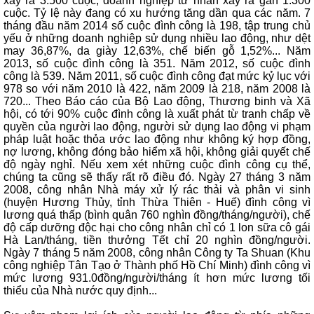
xảy ra 3.500 cuộc, doanh nghiệp tư nhân xảy ra gần 1.300
cuộc. Tỷ lệ này đang có xu hướng tăng dần qua các năm. 7
tháng đầu năm 2014 số cuộc đình công là 198, tập trung chủ
yếu ở những doanh nghiệp sử dụng nhiều lao động, như dệt
may 36,87%, da giày 12,63%, chế biến gỗ 1,52%... Năm
2013, số cuộc đình công là 351. Năm 2012, số cuộc đình
công là 539. Năm 2011, số cuộc đình công đạt mức kỷ lục với
978 so với năm 2010 là 422, năm 2009 là 218, năm 2008 là
720... Theo Báo cáo của Bộ Lao động, Thương binh và Xã
hội, có tới 90% cuộc đình công là xuất phát từ tranh chấp về
quyền của người lao động, người sử dụng lao động vi phạm
pháp luật hoặc thỏa ước lao động như không ký hợp đồng,
nợ lương, không đóng bảo hiểm xã hội, không giải quyết chế
độ ngày nghỉ. Nếu xem xét những cuộc đình công cụ thể,
chúng ta cũng sẽ thấy rất rõ điều đó. Ngày 27 tháng 3 năm
2008, công nhân Nhà máy xử lý rác thải và phân vi sinh
(huyện Hương Thủy, tỉnh Thừa Thiên - Huế) đình công vì
lương quá thấp (bình quân 760 nghìn đồng/tháng/người), chế
độ cấp dưỡng độc hại cho công nhân chỉ có 1 lon sữa cô gái
Hà Lan/tháng, tiền thưởng Tết chỉ 20 nghìn đồng/người.
Ngày 7 tháng 5 năm 2008, công nhân Công ty Ta Shuan (Khu
công nghiệp Tân Tạo ở Thành phố Hồ Chí Minh) đình công vì
mức lương 931.0đồng/người/tháng ít hơn mức lương tối
thiểu của Nhà nước quy định...