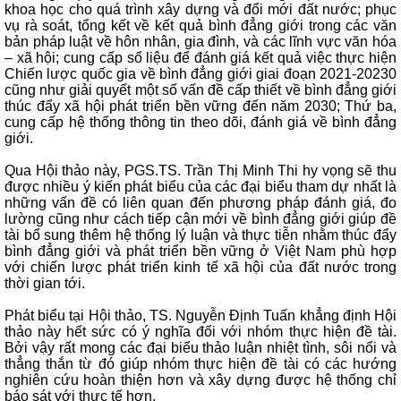
khoa học cho quá trình xây dựng và đổi mới đất nước; phục
vụ rà soát, tổng kết về kết quả bình đẳng giới trong các văn
bản pháp luật về hôn nhân, gia đình, và các lĩnh vực văn hóa
– xã hội; cung cấp số liệu để đánh giá kết quả việc thực hiện
Chiến lược quốc gia về bình đẳng giới giai đoạn 2021-20230
cũng như giải quyết một số vấn đề cấp thiết về bình đẳng giới
thúc đẩy xã hội phát triển bền vững đến năm 2030; Thứ ba,
cung cấp hệ thống thông tin theo dõi, đánh giá về bình đẳng
giới.
Qua Hội thảo này, PGS.TS. Trần Thị Minh Thi hy vọng sẽ thu
được nhiều ý kiến phát biểu của các đại biểu tham dự nhất là
những vấn đề có liên quan đến phương pháp đánh giá, đo
lường cũng như cách tiếp cận mới về bình đẳng giới giúp đề
tài bổ sung thêm hệ thống lý luận và thực tiễn nhằm thúc đẩy
bình đẳng giới và phát triển bền vững ở Việt Nam phù hợp
với chiến lược phát triển kinh tế xã hội của đất nước trong
thời gian tới.
Phát biểu tại Hội thảo, TS. Nguyễn Định Tuấn khẳng định Hội
thảo này hết sức có ý nghĩa đối với nhóm thực hiện đề tài.
Bởi vậy rất mong các đại biểu thảo luận nhiệt tình, sôi nổi và
thẳng thắn từ đó giúp nhóm thực hiện đề tài có các hướng
nghiên cứu hoàn thiện hơn và xây dựng được hệ thống chỉ
báo sát với thực tế hơn.