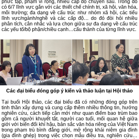
phức tạp, phạm vi rộng, nhiều cấp độ chuyên sâu. Trong đó
có 6/7 lĩnh vực gắn với các thiết chế chính trị, xã hội, văn hóa,
môi trường; đa dạng về cấu trúc như nhóm xã hội, các tiểu
lĩnh vực/ngành/nghề và các cấp độ… do đó đòi hỏi nhiều
phân tích, cân nhắc và lựa chọn giữa sự đa dạng về cấu trúc
các yếu tố/bộ phận/chiều cạnh…cấu thành của từng lĩnh vực.
Các đại biểu đóng góp ý kiến và thảo luận tại Hội thảo
Tại buổi Hội thảo, các đại biểu đã có những đóng góp trên
tinh thần xây dựng và cung cấp thêm nhiều thông tin, hướng
nghiên cứu, cách tiếp cận mới như quan điểm bao trùm bao
gồm cả người khuyết tật, người cao tuổi, mối quan hệ giữa
giới với biến đổi khí hậu, bản sắc văn hóa riêng của Việt Nam
trong phạm trù bình đẳng giới, mở rộng khái niệm gia đình
(gia đình ghép) trong việc chọn mẫu điều tra, nghiên cứu…