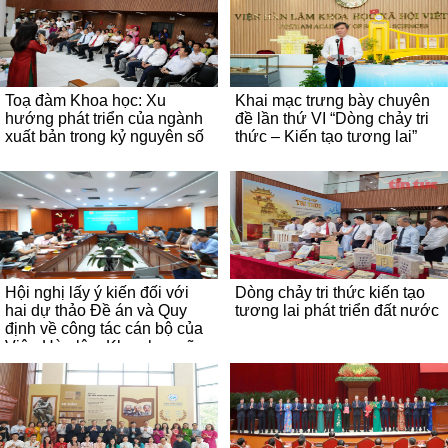
Toạ đàm Khoa học: Xu
Khai mạc trưng bày chuyên
hướng phát triển của ngành
đề lần thứ VI “Dòng chảy tri
xuất bản trong kỷ nguyên số
thức – Kiến tạo tương lai”
Hội nghị lấy ý kiến đối với
Dòng chảy tri thức kiến tạo
hai dự thảo Đề án và Quy
tương lai phát triển đất nước
định về công tác cán bộ của
Viện Hàn lâm Khoa học xã
hội Việt Nam