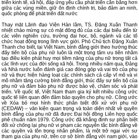
triển kinh tế, xã hội, đáp ứng yêu cầu phát triển cân bằng hơn
giữa các vùng miền, giữ ổn định chính trị, bảo đảm an ninh,
quốc phòng để phát triển đất nước
Thay mặt Lãnh đạo Viện Hàn lâm, TS. Đặng Xuân Thanh
nhiệt chào mừng sự có mặt đông đủ của các đại biểu đến từ
các viên nghiên cứu, trường đại học, bộ, ngành và các tổ
chức hoạt động trong lĩnh vực giới. Phó Chủ tịch Đặng Xuân
Thanh cho biết, tại Việt Nam, bình đẳng giới theo hướng thúc
đẩy tiến bộ của phụ nữ luôn là một trọng tâm ưu tiên nhằm
tạo điều kiện phát huy mọi tiềm năng của phụ nữ trong tất cả
các lĩnh vực của đời sống xã hội. Trong nhiều năm qua, Đảng
và Nhà nước luôn đánh giá cao đóng góp và vai trò của phụ
nữ và thực hiện hàng loạt các chính sách cả cấp vĩ mô và vi
mô nhằm tăng cường bình đẳng giới, thúc đẩy sự tiến bộ của
phụ nữ và đảm bảo phụ nữ được bảo vệ, chăm sóc và phát
triển. Về quốc tế, Việt Nam tham gia ký kết nhiều công ước
quốc tế liên quan đến đảm bảo quyền cho phụ nữ. Công ước
về Xóa bỏ mọi hình thức phân biệt đối xử với phụ nữ
(CEDAW) – văn kiện quan trọng và toàn diện nhất về quyền
bình đẳng của phụ nữ đã được Đại hội đồng Liên hợp quốc
phê chuẩn năm 1979. Công ước đã khẳng định sự phân biệt
đối xử chống lại phụ nữ vi phạm các nguyên tắc bình đẳng về
các quyền và tôn trọng nhân phẩm, là một trở ngại với sự
tham gia của phụ nữ, trên cơ sở bình đẳng với nam giới, vào