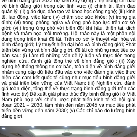
về bình đẳng giới 2023 dự kiến xây dựng 7 hệ thống chỉ báo
về bình đẳng giới trong các lĩnh vực: (i) chính trị, lãnh đạo
quản lý; (ii) giáo dục, đào tạo và khoa học công nghệ; (iii) kinh
tế, lao động, việc làm; (iv) chăm sóc sức khỏe; (v) trong gia
đình; (vi) trong phòng ngừa và ứng phó bạo lực trên cơ sở
giới; (vii) trong ứng phó với biến đổi khí hậu, thiên tai, dịch
bệnh và thảm họa môi trường. Hội thảo này là một phần nội
dung trong triển khai đề tài. Trên cơ sở lý thuyết văn hóa và
bình đẳng giới; Lý thuyết hiện đại hóa và bình đẳng giới; Phát
triển bền vững và bình đẳng giới, để tài có những mục tiêu cơ
bản sau: (i) Làm rõ những vấn đề lý luận và thực tiễn trong
nghiên cứu, đánh giá tổng thể về bình đẳng giới; (ii) Xây
dựng hệ thống thông tin cơ bản, toàn diện về bình đẳng giới
nhằm cung cấp dữ liệu đầu vào cho việc đánh giá việc thực
hiện các cam kết quốc tế cũng như mục tiêu bình đẳng giới
và phát triển bền vững của Việt Nam; (iii) Nghiên cứu đánh
giá toàn diện, tổng thể về thực trạng bình đẳng giới trên các
lĩnh vực; (iv) Đề xuất giải pháp thúc đẩy bình đẳng giới ở Việt
Nam phù hợp với chiến lược phát triển kinh tế xã hội giai
đoạn 2021 – 2030, tầm nhìn đến năm 2045 và mục tiêu phát
triển bền vững đến năm 2030; (v) Các chỉ báo đo lường bình
đẳng giới.