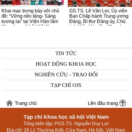
Khai mạc trưng bày với chủ
GS.TS. Lê Văn Lợi, Ủy viên
đề: “Vững nền tảng- Sáng
Ban Chấp hành Trung ương
tương lai” tại Viện Hàn lâm
Đảng, Bí thư Đảng ủy, Chủ
Khoa học xã hội Việt Nam
tịch Viện Hàn lâm Khoa học
xã hội Việt Nam được Bộ
Chính trị chỉ định tham gia
Ban Chấp hành Đảng bộ,
Ban Thường vụ Đảng ủy các
TIN TỨC
cơ quan Đảng Trung ương
nhiệm kỳ 2025–2030
HOẠT ĐỘNG KHOA HỌC
NGHIÊN CỨU - TRAO ĐỔI
TẠP CHÍ OJS
Trang chủ
Lên đầu trang
Tạp chí Khoa học xã hội Việt Nam
Tổng biên tập: PGS.TS. Nguyễn Duy Lợi
Địa chỉ: 26 Lý Thường Kiệt, Cửa Nam, Hà Nội, Việt Nam