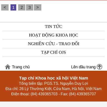
<
1
2
3
>
TIN TỨC
HOẠT ĐỘNG KHOA HỌC
NGHIÊN CỨU - TRAO ĐỔI
TẠP CHÍ OJS
Trang chủ
Lên đầu trang
Tạp chí Khoa học xã hội Việt Nam
Tổng biên tập: PGS.TS. Nguyễn Duy Lợi
Địa chỉ: 26 Lý Thường Kiệt, Cửa Nam, Hà Nội, Việt Nam
Điện thoại: (84) 439365703 - Fax: (84) 439365707