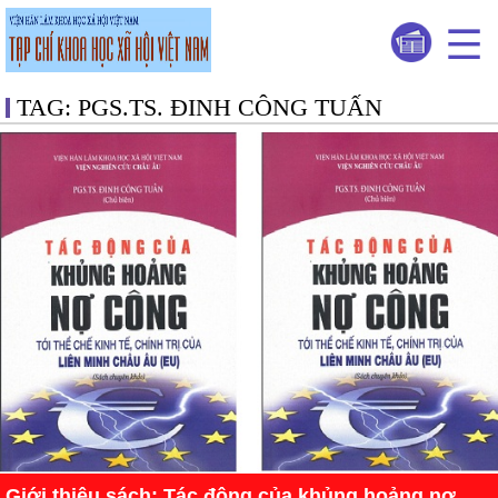
TAG: PGS.TS. ĐINH CÔNG TUẤN
Giới thiệu sách: Tác động của khủng hoảng nợ