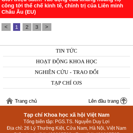
công tới thể chế kinh tế, chính trị của Liên minh
Châu Âu (EU)
<
1
2
3
>
TIN TỨC
HOẠT ĐỘNG KHOA HỌC
NGHIÊN CỨU - TRAO ĐỔI
TẠP CHÍ OJS
Trang chủ
Lên đầu trang
Tạp chí Khoa học xã hội Việt Nam
Tổng biên tập: PGS.TS. Nguyễn Duy Lợi
Địa chỉ: 26 Lý Thường Kiệt, Cửa Nam, Hà Nội, Việt Nam