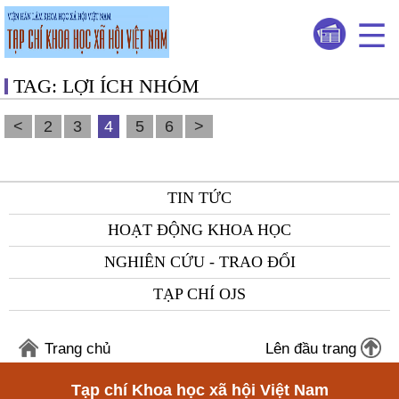
TAG: LỢI ÍCH NHÓM
<
2
3
4
5
6
>
TIN TỨC
HOẠT ĐỘNG KHOA HỌC
NGHIÊN CỨU - TRAO ĐỔI
TẠP CHÍ OJS
Trang chủ
Lên đầu trang
Tạp chí Khoa học xã hội Việt Nam