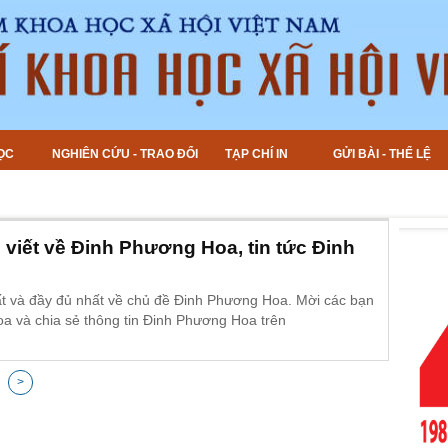
ỌC
NGHIÊN CỨU - TRAO ĐỔI
TẠP CHÍ IN
GỬI BÀI - THỂ LỆ
viết về Đinh Phương Hoa, tin tức Đinh
ất và đầy đủ nhất về chủ đề Đinh Phương Hoa. Mời các bạn
oa và chia sẻ thông tin Đinh Phương Hoa trên
>