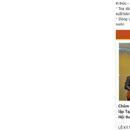
tri thức 
*
Toạ đà
xuất bản
*
Dòng ch
nước
Chùm 
lập Tạ
Hội th
LỄ KỶ