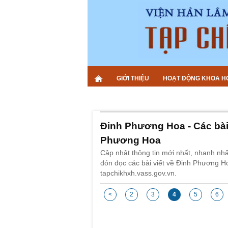
GIỚI THIỆU
HOẠT ĐỘNG KHOA H
Đinh Phương Hoa - Các bài 
Phương Hoa
Cập nhật thông tin mới nhất, nhanh nh
đón đọc các bài viết về Đinh Phương H
tapchikhxh.vass.gov.vn.
<
2
3
4
5
6