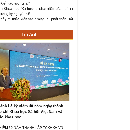
– Kiến tạo tương lai”
m Khoa học: Xu hướng phát triển của ngành
 trong kỷ nguyên số
ảy tri thức kiến tạo tương lai phát triển đất
Tin Ảnh
ảnh Lễ kỷ niệm 40 năm ngày thành
p chí Khoa học Xã hội Việt Nam và
ảo khoa học
 NIỆM 30 NĂM THÀNH LẬP TCKHXH VN