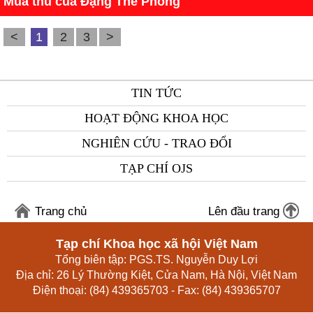
Mùa thu của Đặng Thế Phong
<
1
2
3
>
TIN TỨC
HOẠT ĐỘNG KHOA HỌC
NGHIÊN CỨU - TRAO ĐỔI
TẠP CHÍ OJS
Trang chủ
Lên đầu trang
Tạp chí Khoa học xã hội Việt Nam
Tổng biên tập: PGS.TS. Nguyễn Duy Lợi
Địa chỉ: 26 Lý Thường Kiệt, Cửa Nam, Hà Nội, Việt Nam
Điện thoại: (84) 439365703 - Fax: (84) 439365707