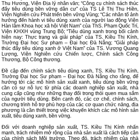
Thu Hương, Viện Địa lý nhân văn; “Công cụ chính sách thúc
đẩy tiêu dùng bền vững dân cư” của TS Lê Thị Thu Hiền,
Viện Nghiên cứu Phát triển bền vững Vùng; “Các nhân tố ảnh
hưởng đến hành vi tiêu dùng xanh của người lao động Viện
Hàn lâm Khoa học xã hội Việt Nam” của ThS. Phạm Quốc Trí,
Viện KHXH vùng Trung Bộ; “Tiêu dùng xanh trong bối cảnh
hiện nay: Thực trạng và giải pháp” của TS. Kiều Thị Kính,
Trường Đại học Sư phạm – Đại học Đà Nẵng; “Giải pháp
thúc đẩy tiêu dùng xanh ở Việt Nam” của TS. Vương Quang
Lượng, Viện Nghiên cứu Chiến lược, Chính sách Công
Thương, Bộ Công thương.
Đề cập đến chính sách tiêu dùng xanh, TS. Kiều Thị Kính,
Trường Đại học Sư phạm – Đại học Đà Nẵng cho rằng, để
hướng tới các mô hình sản xuất xanh, tiêu dùng bền vững
cần có sự nỗ lực từ phía các doanh nghiệp sản xuất, nhà
cung cấp cũng như những thay đổi trong thói quen mua sắm
của người tiêu dùng. Bên cạnh đó, các cơ chế, chính sách,
chương trình hỗ trợ phù hợp của các cơ quan chức năng, địa
phương là cần thiết trong việc khuyến khích các mô hình sản
xuất, tiêu dùng xanh, bền vững.
Đối với doanh nghiệp sản xuất, TS. Kiều Thị Kính nhấn
mạnh, trách nhiệm mở rộng của nhà sản xuất là cách tiếp cận
của chính sách Môi trường. Theo đó, trách nhiệm của nhà