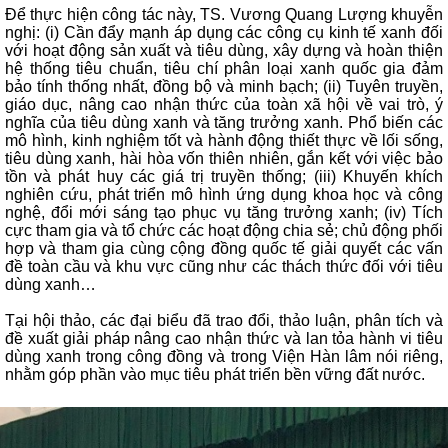
Để thực hiện công tác này, TS. Vương Quang Lượng khuyễn
nghị: (i) Cần đẩy mạnh áp dụng các công cụ kinh tế xanh đối
với hoạt động sản xuất và tiêu dùng, xây dựng và hoàn thiện
hệ thống tiêu chuẩn, tiêu chí phân loại xanh quốc gia đảm
bảo tính thống nhất, đồng bộ và minh bạch; (ii) Tuyên truyền,
giáo dục, nâng cao nhận thức của toàn xã hội về vai trò, ý
nghĩa của tiêu dùng xanh và tăng trưởng xanh. Phổ biến các
mô hình, kinh nghiệm tốt và hành động thiết thực về lối sống,
tiêu dùng xanh, hài hòa vốn thiên nhiên, gắn kết với việc bảo
tồn và phát huy các giá trị truyền thống; (iii) Khuyến khích
nghiên cứu, phát triển mô hình ứng dụng khoa học và công
nghệ, đổi mới sáng tạo phục vụ tăng trưởng xanh; (iv) Tích
cực tham gia và tổ chức các hoạt động chia sẻ; chủ động phối
hợp và tham gia cùng cộng đồng quốc tế giải quyết các vấn
đề toàn cầu và khu vực cũng như các thách thức đối với tiêu
dùng xanh…
Tại hội thảo, các đại biểu đã trao đổi, thảo luận, phân tích và
đề xuất giải pháp nâng cao nhận thức và lan tỏa hành vi tiêu
dùng xanh trong công đồng và trong Viện Hàn lâm nói riêng,
nhằm góp phần vào mục tiêu phát triển bền vững đất nước.