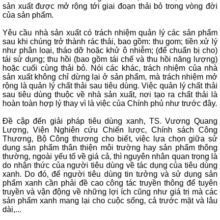
sản xuất được mở rộng tới giai đoạn thải bỏ trong vòng đời
của sản phẩm.
Yêu cầu nhà sản xuất có trách nhiệm quản lý các sản phẩm
sau khi chúng trở thành rác thải, bao gồm: thu gom; tiền xử lý
như phân loại, tháo dỡ hoặc khử ô nhiễm; (để chuẩn bị cho)
tái sử dụng; thu hồi (bao gồm tái chế và thu hồi năng lượng)
hoặc cuối cùng thải bỏ. Nói các khác, trách nhiệm của nhà
sản xuất không chỉ dừng lại ở sản phẩm, mà trách nhiệm mở
rộng là quản lý chất thải sau tiêu dùng. Việc quản lý chất thải
sau tiêu dùng thuộc về nhà sản xuất, nơi tạo ra chất thải là
hoàn toàn hợp lý thay vì là việc của Chính phủ như trước đây.
Đề cập đến giải pháp tiêu dùng xanh, TS. Vương Quang
Lượng, Viện Nghiên cứu Chiến lược, Chính sách Công
Thương, Bộ Công thương cho biết, việc lựa chọn giữa sử
dụng sản phẩm thân thiện môi trường hay sản phẩm thông
thường, ngoài yếu tố về giá cả, thì nguyên nhân quan trọng là
do nhận thức của người tiêu dùng về tác dụng của tiêu dùng
xanh. Do đó, để người tiêu dùng tin tưởng và sử dụng sản
phẩm xanh cần phải đề cao công tác truyền thông để tuyên
truyền và vận động về những lợi ích cũng như giá trị mà các
sản phẩm xanh mang lại cho cuộc sống, cả trước mặt và lâu
dài,...