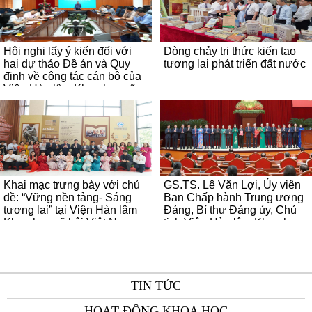
Hội nghị lấy ý kiến đối với
Dòng chảy tri thức kiến tạo
hai dự thảo Đề án và Quy
tương lai phát triển đất nước
định về công tác cán bộ của
Viện Hàn lâm Khoa học xã
hội Việt Nam
Khai mạc trưng bày với chủ
GS.TS. Lê Văn Lợi, Ủy viên
đề: “Vững nền tảng- Sáng
Ban Chấp hành Trung ương
tương lai” tại Viện Hàn lâm
Đảng, Bí thư Đảng ủy, Chủ
Khoa học xã hội Việt Nam
tịch Viện Hàn lâm Khoa học
xã hội Việt Nam được Bộ
Chính trị chỉ định tham gia
Ban Chấp hành Đảng bộ,
Ban Thường vụ Đảng ủy các
TIN TỨC
cơ quan Đảng Trung ương
nhiệm kỳ 2025–2030
HOẠT ĐỘNG KHOA HỌC