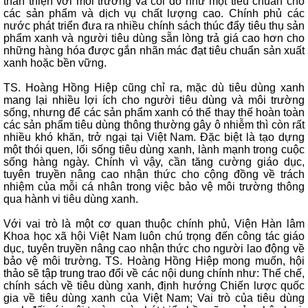
thân thiện với môi trường và coi đó như một tiêu chuẩn cho
các sản phẩm và dịch vụ chất lượng cao. Chính phủ các
nước phát triển đưa ra nhiều chính sách thúc đẩy tiêu thụ sản
phẩm xanh và người tiêu dùng sẵn lòng trả giá cao hơn cho
những hàng hóa được gắn nhãn mác đạt tiêu chuẩn sản xuất
xanh hoặc bền vững.
TS. Hoàng Hồng Hiệp cũng chỉ ra, mặc dù tiêu dùng xanh
mang lại nhiều lợi ích cho người tiêu dùng và môi trường
sống, nhưng để các sản phẩm xanh có thể thay thế hoàn toàn
các sản phẩm tiêu dùng thông thường gây ô nhiễm thì còn rất
nhiều khó khăn, trở ngại tại Việt Nam. Đặc biệt là tạo dựng
một thói quen, lối sống tiêu dùng xanh, lành mạnh trong cuộc
sống hàng ngày. Chính vì vậy, cần tăng cường giáo dục,
tuyên truyền nâng cao nhận thức cho cộng đồng về trách
nhiệm của mỗi cá nhân trong việc bảo vệ môi trường thông
qua hành vi tiêu dùng xanh.
Với vai trò là một cơ quan thuộc chính phủ, Viện Hàn lâm
Khoa học xã hội Việt Nam luôn chú trọng đến công tác giáo
dục, tuyên truyền nâng cao nhận thức cho người lao động về
bảo vệ môi trường. TS. Hoàng Hồng Hiệp mong muốn, hội
thảo sẽ tập trung trao đổi về các nội dung chính như: Thể chế,
chính sách về tiêu dùng xanh, định hướng Chiến lược quốc
gia về tiêu dùng xanh của Việt Nam; Vai trò của tiêu dùng