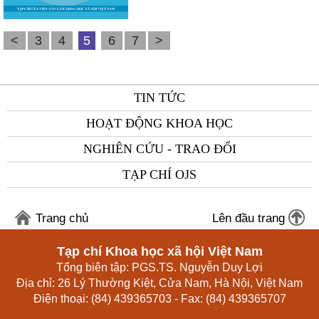
<
3
4
5
6
7
>
TIN TỨC
HOẠT ĐỘNG KHOA HỌC
NGHIÊN CỨU - TRAO ĐỔI
TẠP CHÍ OJS
Trang chủ
Lên đầu trang
Tạp chí Khoa học xã hội Việt Nam
Tổng biên tập: PGS.TS. Nguyễn Duy Lợi
Địa chỉ: 26 Lý Thường Kiệt, Cửa Nam, Hà Nội, Việt Nam
Điện thoại: (84) 439365703 - Fax: (84) 439365707