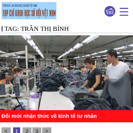
TAG: TRẦN THỊ BÌNH
Đổi mới nhận thức về kinh tế tư nhân
<
1
2
3
>