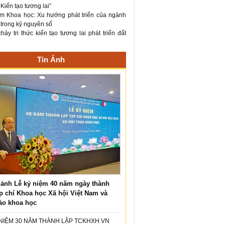
– Kiến tạo tương lai”
m Khoa học: Xu hướng phát triển của ngành
 trong kỷ nguyên số
ảy tri thức kiến tạo tương lai phát triển đất
Tin Ảnh
ảnh Lễ kỷ niệm 40 năm ngày thành
p chí Khoa học Xã hội Việt Nam và
ảo khoa học
 NIỆM 30 NĂM THÀNH LẬP TCKHXH VN