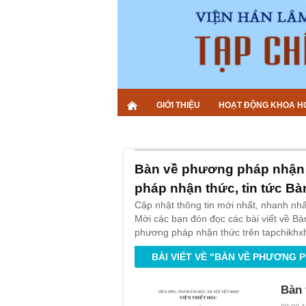
GIỚI THIỆU
HOẠT ĐỘNG KHOA H
Bàn về phương pháp nhận t
pháp nhận thức, tin tức B
Cập nhật thông tin mới nhất, nhanh nh
Mời các bạn đón đọc các bài viết về B
phương pháp nhận thức trên tapchikhxh
BÀI VIẾT VỀ "BÀN VỀ PHƯƠNG 
Bàn 