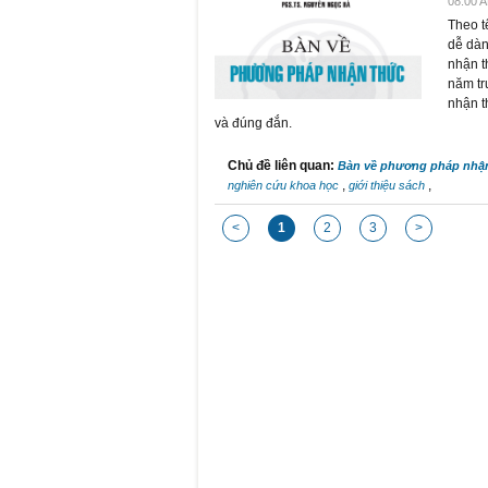
08:00 A
Theo t
dễ dàn
nhận t
năm tr
nhận t
và đúng đắn.
Chủ đề liên quan:
Bàn về phương pháp nhậ
,
,
nghiên cứu khoa học
giới thiệu sách
<
1
2
3
>