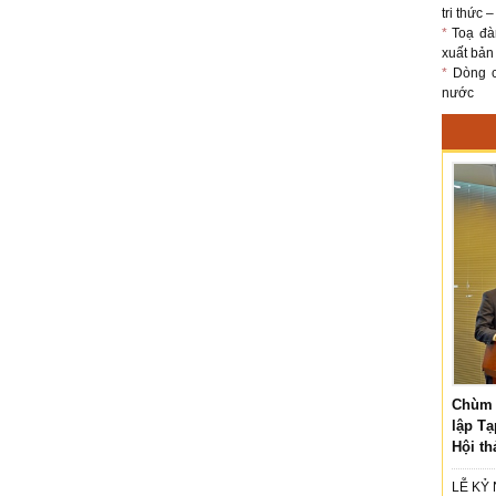
tri thức 
*
Toạ đà
xuất bản
*
Dòng ch
nước
Chùm 
lập Tạ
Hội th
LỄ KỶ