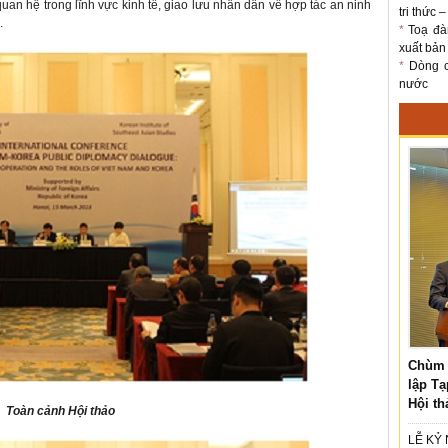
n hệ trong lĩnh vực kinh tế, giao lưu nhân dân về hợp tác an ninh
tri thức 
.
*
Toạ đà
xuất bản
*
Dòng ch
nước
Chùm 
lập Tạ
Hội th
Toàn cảnh Hội thảo
LỄ KỶ