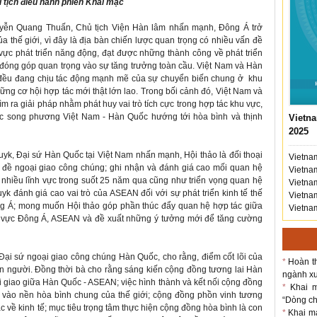
tịch điều hành phiên Khai mạc
guyễn Quang Thuấn, Chủ tịch Viện Hàn lâm nhấn mạnh, Đông Á trở
a thế giới, vì đây là địa bàn chiến lược quan trọng có nhiều vấn đề
u vực phát triển năng động, đạt được những thành công về phát triển
ới, đóng góp quan trọng vào sự tăng trưởng toàn cầu. Việt Nam và Hàn
, đều đang chịu tác động mạnh mẽ của sự chuyển biến chung ở khu
ng cơ hội hợp tác mới thật lớn lao. Trong bối cảnh đó, Việt Nam và
 ra giải pháp nhằm phát huy vai trò tích cực trong hợp tác khu vực,
c song phương Việt Nam - Hàn Quốc hướng tới hòa bình và thịnh
Vietna
2025
uyk, Đại sứ Hàn Quốc tại Việt Nam nhấn mạnh, Hội thảo là đối thoại
Vietnam
ủ đề ngoại giao công chúng; ghi nhận và đánh giá cao mối quan hệ
Vietnam
n nhiều lĩnh vực trong suốt 25 năm qua cũng như triển vọng quan hệ
Vietnam
yk đánh giá cao vai trò của ASEAN đối với sự phát triển kinh tế thế
Vietnam
ông Á; mong muốn Hội thảo góp phần thúc đẩy quan hệ hợp tác giữa
Vietnam
hu vực Đông Á, ASEAN và đề xuất những ý tưởng mới để tăng cường
 Đại sứ ngoại giao công chúng Hàn Quốc, cho rằng, điểm cốt lõi của
*
Hoàn th
on người. Đồng thời bà cho rằng sáng kiến cộng đồng tương lai Hàn
ngành xu
giao giữa Hàn Quốc - ASEAN; việc hình thành và kết nối cộng đồng
*
Khai m
 vào nền hòa bình chung của thế giới; cộng đồng phồn vinh tương
“Dòng chả
c về kinh tế; mục tiêu trọng tâm thực hiện cộng đồng hòa bình là con
*
Khai m