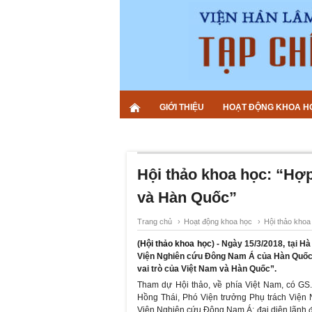
GIỚI THIỆU
HOẠT ĐỘNG KHOA H
Hội thảo khoa học: “Hợp
và Hàn Quốc”
Trang chủ
›
Hoạt động khoa học
›
Hội thảo khoa
(
Hội thảo khoa học
) - Ngày 15/3/2018, tại 
Viện Nghiên cứu Đông Nam Á của Hàn Quốc 
vai trò của Việt Nam và Hàn Quốc”.
Tham dự Hội thảo, về phía Việt Nam, có GS
Hồng Thái, Phó Viện trưởng Phụ trách Viện
Viện Nghiên cứu Đông Nam Á; đại diện lãnh đ