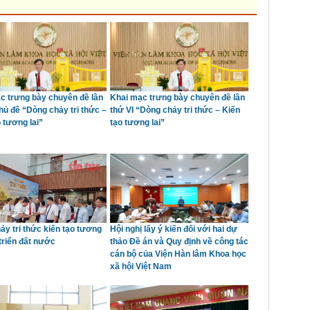
c trưng bày chuyên đề lần
Khai mạc trưng bày chuyên đề lần
hủ đề “Dòng chảy tri thức –
thứ VI “Dòng chảy tri thức – Kiến
 tương lai”
tạo tương lai”
ảy tri thức kiến tạo tương
Hội nghị lấy ý kiến đối với hai dự
 triển đất nước
thảo Đề án và Quy định về công tác
cán bộ của Viện Hàn lâm Khoa học
xã hội Việt Nam