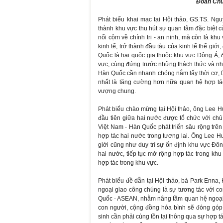
Đoàn Chủ 
Phát biểu khai mạc tại Hội thảo, GS.TS. N
thành khu vực thu hút sự quan tâm đặc biệt củ
nổi cộm về chính trị - an ninh, mà còn là kh
kinh tế, trở thành đầu tàu của kinh tế thế gi
Quốc là hai quốc gia thuộc khu vực Đông Á
vực, cùng đứng trước những thách thức và nhữ
Hàn Quốc cần nhanh chóng nắm lấy thời cơ, tìm
nhất là tăng cường hơn nữa quan hệ hợp tá
vượng chung.
Phát biểu chào mừng tại Hội thảo, ông Lee H
đầu tiên giữa hai nước được tổ chức với ch
Việt Nam - Hàn Quốc phát triển sâu rộng trê
hợp tác hai nước trong tương lai. Ông Lee Hu
giới cũng như duy trì sự ổn định khu vực Đ
hai nước, tiếp tục mở rộng hợp tác trong k
hợp tác trong khu vực.
Phát biểu đề dẫn tại Hội thảo, bà Park Enna,
ngoại giao công chúng là sự tương tác với c
Quốc - ASEAN, nhằm nâng tầm quan hệ ngoại 
con người, cộng đồng hòa bình sẽ đóng góp
sinh cần phải cùng tồn tại thông qua sự hợp tá