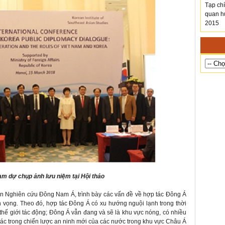
Tạp chi
quan hu
2015
am dự chụp ảnh lưu niệm tại Hội thảo
n Nghiên cứu Đông Nam Á, trình bày các vấn đề về hợp tác Đông Á
iển vọng. Theo đó, hợp tác Đông Á có xu hướng nguội lạnh trong thời
thế giới tác động; Đông Á vẫn đang và sẽ là khu vực nóng, có nhiều
 tác trong chiến lược an ninh mới của các nước trong khu vực Châu Á