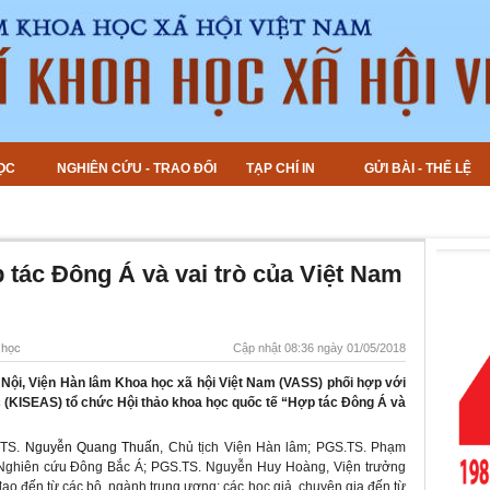
ỌC
NGHIÊN CỨU - TRAO ĐỔI
TẠP CHÍ IN
GỬI BÀI - THỂ LỆ
 tác Đông Á và vai trò của Việt Nam
 học
Cập nhật 08:36 ngày 01/05/2018
Hà Nội, Viện Hàn lâm Khoa học xã hội Việt Nam (VASS) phối hợp với
(KISEAS) tổ chức Hội thảo khoa học quốc tế “Hợp tác Đông Á và
.TS.
Nguyễn Quang Thuấn
, Chủ tịch Viện Hàn lâm; PGS.TS. Phạm
 Nghiên cứu Đông Bắc Á; PGS.TS. Nguyễn Huy Hoàng, Viện trưởng
ạo đến từ các bộ, ngành trung ương; các học giả, chuyên gia đến từ