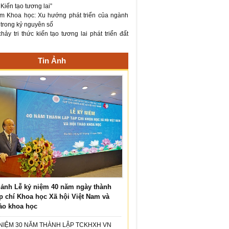
– Kiến tạo tương lai”
m Khoa học: Xu hướng phát triển của ngành
 trong kỷ nguyên số
ảy tri thức kiến tạo tương lai phát triển đất
Tin Ảnh
ảnh Lễ kỷ niệm 40 năm ngày thành
p chí Khoa học Xã hội Việt Nam và
ảo khoa học
 NIỆM 30 NĂM THÀNH LẬP TCKHXH VN