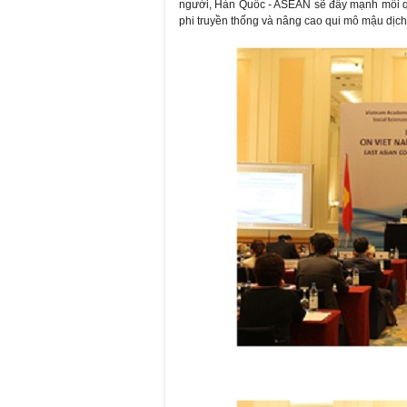
người, Hàn Quốc - ASEAN sẽ đẩy mạnh mối qua
phi truyền thống và nâng cao qui mô mậu dịch