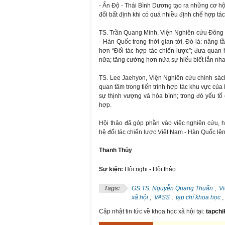
- Ấn Độ - Thái Bình Dương tạo ra những cơ hộ
đối bất định khi có quá nhiều định chế hợp tá
TS. Trần Quang Minh, Viện Nghiên cứu Đông B
- Hàn Quốc trong thời gian tới. Đó là: nâng 
hơn “Đối tác hợp tác chiến lược”; đưa quan 
nữa; tăng cường hơn nữa sự hiểu biết lẫn nha
TS. Lee Jaehyon, Viện Nghiên cứu chính sá
quan tâm trong tiến trình hợp tác khu vực củ
sự thịnh vượng và hòa bình; trong đó yếu tố
hợp.
Hội thảo đã góp phần vào việc nghiên cứu, h
hệ đối tác chiến lược Việt Nam - Hàn Quốc lê
Thanh Thủy
Sự kiện:
Hội nghị - Hội thảo
GS.TS. Nguyễn Quang Thuấn
,
V
xã hội
,
VASS
,
tạp chí khoa học
Cập nhật tin tức về khoa học xã hội tại:
tapchi