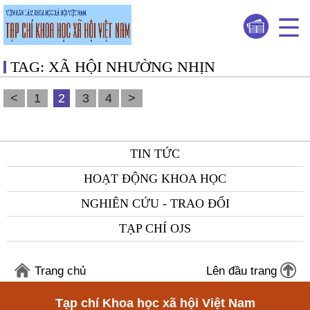
TAG: XÃ HỘI NHƯỜNG NHỊN
<
1
2
3
4
>
TIN TỨC
HOẠT ĐỘNG KHOA HỌC
NGHIÊN CỨU - TRAO ĐỔI
TẠP CHÍ OJS
Trang chủ
Lên đầu trang
Tạp chí Khoa học xã hội Việt Nam