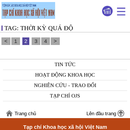
TAG: THỜI KỲ QUÁ ĐỘ
<
1
2
3
4
>
TIN TỨC
HOẠT ĐỘNG KHOA HỌC
NGHIÊN CỨU - TRAO ĐỔI
TẠP CHÍ OJS
Trang chủ
Lên đầu trang
Tạp chí Khoa học xã hội Việt Nam