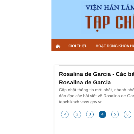
GIỚI THIỆU
HOẠT ĐỘNG KHOA H
Rosalina de Garcia - Các bài
Rosalina de Garcia
Cập nhật thông tin mới nhất, nhanh nhấ
đón đọc các bài viết về Rosalina de Gar
tapchikhxh.vass.gov.vn.
<
2
3
4
5
6