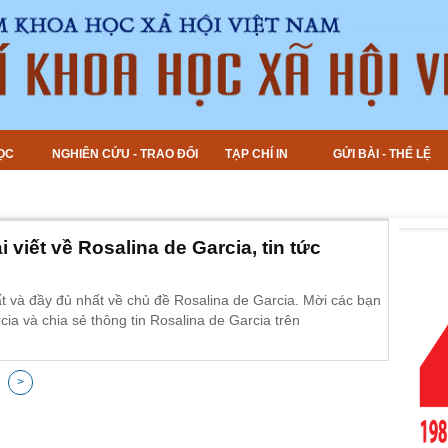
ỌC
NGHIÊN CỨU - TRAO ĐỔI
TẠP CHÍ IN
GỬI BÀI - THỂ LỆ
 viết về Rosalina de Garcia, tin tức
t và đầy đủ nhất về chủ đề Rosalina de Garcia. Mời các bạn
cia và chia sẻ thông tin Rosalina de Garcia trên
>