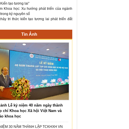
– Kiến tạo tương lai”
m Khoa học: Xu hướng phát triển của ngành
 trong kỷ nguyên số
ảy tri thức kiến tạo tương lai phát triển đất
Tin Ảnh
ảnh Lễ kỷ niệm 40 năm ngày thành
p chí Khoa học Xã hội Việt Nam và
ảo khoa học
 NIỆM 30 NĂM THÀNH LẬP TCKHXH VN