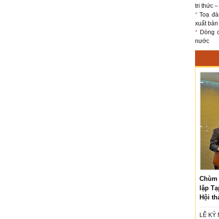
tri thức 
*
Toạ đà
xuất bản
*
Dòng ch
nước
Chùm 
lập Tạ
Hội th
LỄ KỶ