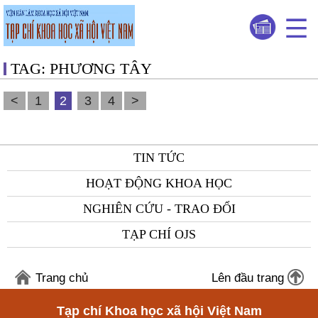
TAG: PHƯƠNG TÂY
<
1
2
3
4
>
TIN TỨC
HOẠT ĐỘNG KHOA HỌC
NGHIÊN CỨU - TRAO ĐỔI
TẠP CHÍ OJS
Trang chủ
Lên đầu trang
Tạp chí Khoa học xã hội Việt Nam