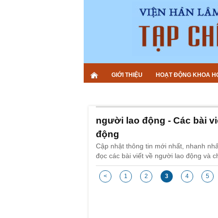
GIỚI THIỆU
HOẠT ĐỘNG KHOA H
người lao động - Các bài vi
động
Cập nhật thông tin mới nhất, nhanh nh
đọc các bài viết về người lao động và c
<
1
2
3
4
5