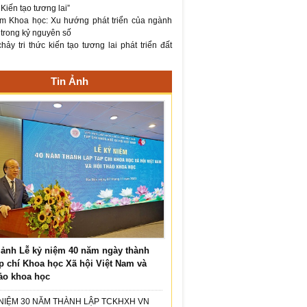
– Kiến tạo tương lai”
m Khoa học: Xu hướng phát triển của ngành
 trong kỷ nguyên số
ảy tri thức kiến tạo tương lai phát triển đất
Tin Ảnh
ảnh Lễ kỷ niệm 40 năm ngày thành
p chí Khoa học Xã hội Việt Nam và
ảo khoa học
 NIỆM 30 NĂM THÀNH LẬP TCKHXH VN