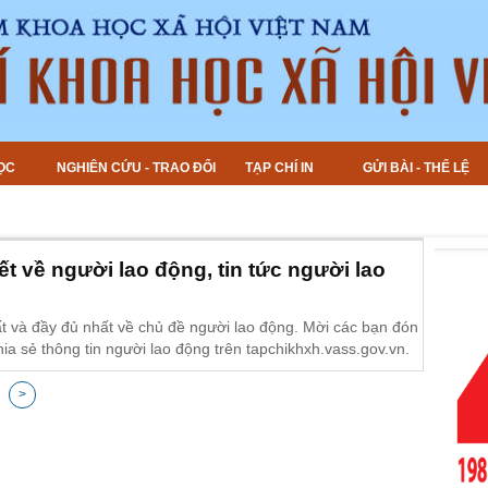
ỌC
NGHIÊN CỨU - TRAO ĐỔI
TẠP CHÍ IN
GỬI BÀI - THỂ LỆ
ết về người lao động, tin tức người lao
ất và đầy đủ nhất về chủ đề người lao động. Mời các bạn đón
hia sẻ thông tin người lao động trên tapchikhxh.vass.gov.vn.
>