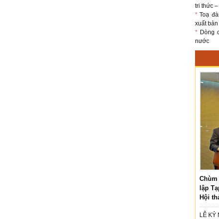
tri thức 
*
Toạ đà
xuất bản
*
Dòng ch
nước
Chùm 
lập Tạ
Hội th
LỄ KỶ