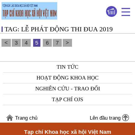
TAG: LỄ PHÁT ĐỘNG THI ĐUA 2019
<
3
4
5
6
7
>
TIN TỨC
HOẠT ĐỘNG KHOA HỌC
NGHIÊN CỨU - TRAO ĐỔI
TẠP CHÍ OJS
Trang chủ
Lên đầu trang
Tạp chí Khoa học xã hội Việt Nam