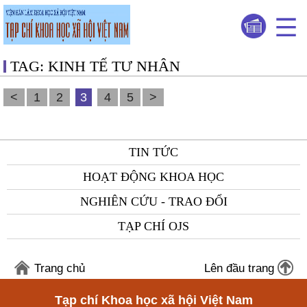
TAG: KINH TẾ TƯ NHÂN
<
1
2
3
4
5
>
TIN TỨC
HOẠT ĐỘNG KHOA HỌC
NGHIÊN CỨU - TRAO ĐỔI
TẠP CHÍ OJS
Trang chủ
Lên đầu trang
Tạp chí Khoa học xã hội Việt Nam