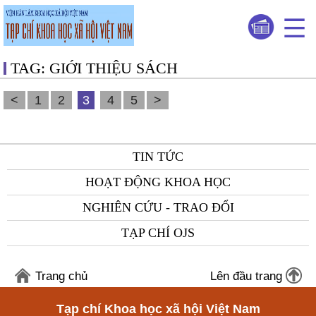
TAG: GIỚI THIỆU SÁCH
<
1
2
3
4
5
>
TIN TỨC
HOẠT ĐỘNG KHOA HỌC
NGHIÊN CỨU - TRAO ĐỔI
TẠP CHÍ OJS
Trang chủ
Lên đầu trang
Tạp chí Khoa học xã hội Việt Nam