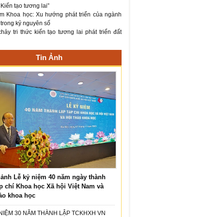
– Kiến tạo tương lai”
m Khoa học: Xu hướng phát triển của ngành
 trong kỷ nguyên số
ảy tri thức kiến tạo tương lai phát triển đất
Tin Ảnh
ảnh Lễ kỷ niệm 40 năm ngày thành
p chí Khoa học Xã hội Việt Nam và
ảo khoa học
 NIỆM 30 NĂM THÀNH LẬP TCKHXH VN