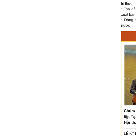
tri thức 
*
Toạ đà
xuất bản
*
Dòng ch
nước
Chùm 
lập Tạ
Hội th
LỄ KỶ