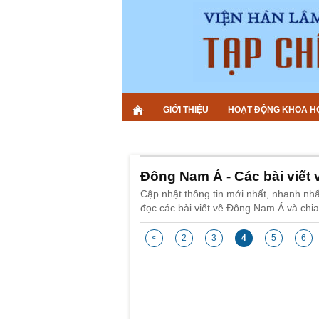
GIỚI THIỆU
HOẠT ĐỘNG KHOA H
Đông Nam Á - Các bài viết
Cập nhật thông tin mới nhất, nhanh nh
đọc các bài viết về Đông Nam Á và chia
<
2
3
4
5
6