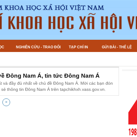
ỌC
NGHIÊN CỨU - TRAO ĐỔI
TẠP CHÍ IN
GỬI BÀI - THỂ LỆ
 về Đông Nam Á, tin tức Đông Nam Á
ất và đầy đủ nhất về chủ đề Đông Nam Á. Mời các bạn đón
 sẻ thông tin Đông Nam Á trên tapchikhxh.vass.gov.vn.
>