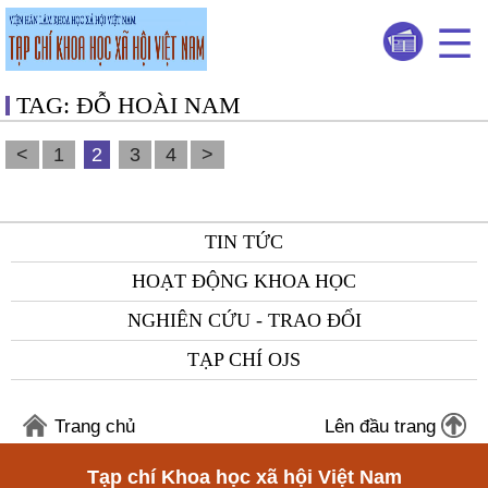
TAG: ĐỖ HOÀI NAM
<
1
2
3
4
>
TIN TỨC
HOẠT ĐỘNG KHOA HỌC
NGHIÊN CỨU - TRAO ĐỔI
TẠP CHÍ OJS
Trang chủ
Lên đầu trang
Tạp chí Khoa học xã hội Việt Nam