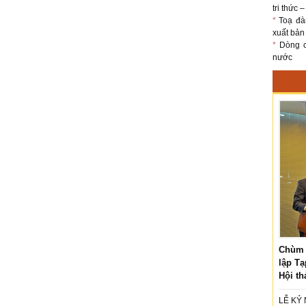
tri thức 
*
Toạ đà
xuất bản
*
Dòng ch
nước
Chùm 
lập Tạ
Hội th
LỄ KỶ