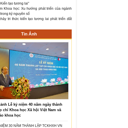
– Kiến tạo tương lai”
m Khoa học: Xu hướng phát triển của ngành
 trong kỷ nguyên số
ảy tri thức kiến tạo tương lai phát triển đất
Tin Ảnh
ảnh Lễ kỷ niệm 40 năm ngày thành
p chí Khoa học Xã hội Việt Nam và
ảo khoa học
 NIỆM 30 NĂM THÀNH LẬP TCKHXH VN