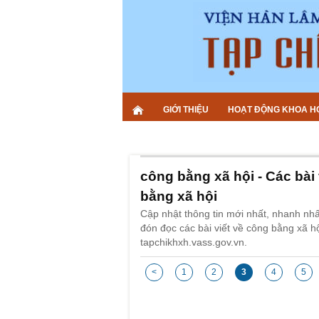
GIỚI THIỆU
HOẠT ĐỘNG KHOA H
công bằng xã hội - Các bài 
bằng xã hội
Cập nhật thông tin mới nhất, nhanh nhấ
đón đọc các bài viết về công bằng xã hộ
tapchikhxh.vass.gov.vn.
<
1
2
3
4
5