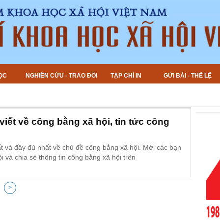
ỌC
NGHIÊN CỨU - TRAO ĐỔI
TẠP CHÍ IN
GỬI BÀI - THỂ LỆ
viết về công bằng xã hội, tin tức công
t và đầy đủ nhất về chủ đề công bằng xã hội. Mời các bạn
i và chia sẻ thông tin công bằng xã hội trên
>